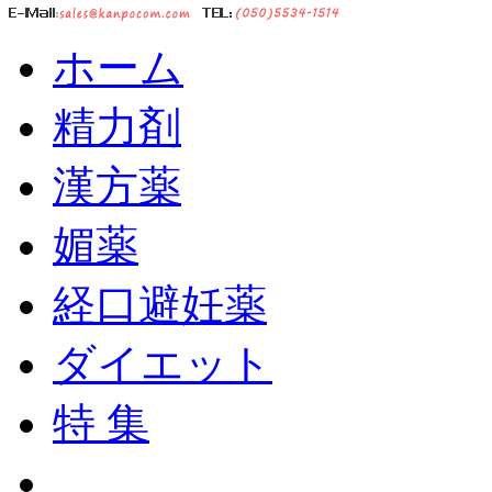
ホーム
精力剤
漢方薬
媚薬
経口避妊薬
ダイエット
特 集
ショッピングカート