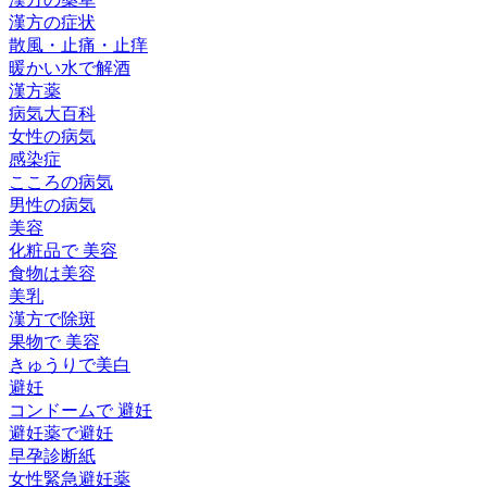
漢方の症状
散風・止痛・止痒
暖かい水で解酒
漢方薬
病気大百科
女性の病気
感染症
こころの病気
男性の病気
美容
化粧品で 美容
食物は美容
美乳
漢方で除斑
果物で 美容
きゅうりで美白
避妊
コンドームで 避妊
避妊薬で避妊
早孕診断紙
女性緊急避妊薬