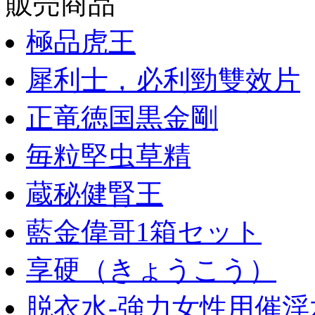
販売商品
極品虎王
犀利士，必利勁雙效片
正竜徳国黒金剛
毎粒堅虫草精
蔵秘健腎王
藍金偉哥1箱セット
享硬（きょうこう）
脱衣水-強力女性用催淫