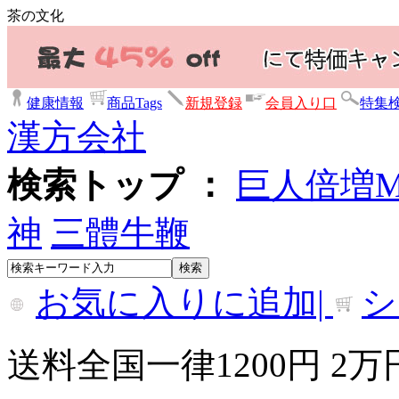
茶の文化
健康情報
商品Tags
新規登録
会員入り口
特集
漢方会社
検索トップ ：
巨人倍増
神
三體牛鞭
お気に入りに追加|
シ
送料全国一律1200円 2