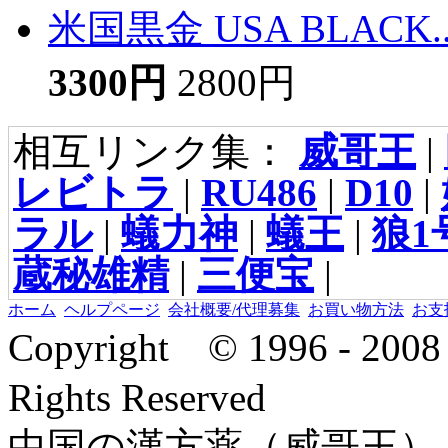
米国黒金 USA BLACK..
3300円
2800円
相互リンク集：
威哥王
|
レビトラ
|
RU486
|
D10
|
ラル
|
蟻力神
|
蟻王
|
狼1
蔵秘雄精
|
三便宝
|
ホーム
ヘルプページ
会社概要/代理募集
お買い物方法
お支
Copyright © 1996 - 2
Rights Reserved
中国の漢方薬（威哥王）,