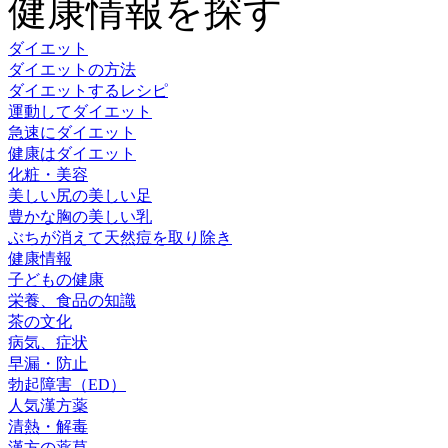
健康情報を探す
ダイエット
ダイエットの方法
ダイエットするレシピ
運動してダイエット
急速にダイエット
健康はダイエット
化粧・美容
美しい尻の美しい足
豊かな胸の美しい乳
ぶちが消えて天然痘を取り除き
健康情報
子どもの健康
栄養、食品の知識
茶の文化
病気、症状
早漏・防止
勃起障害（ED）
人気漢方薬
清熱・解毒
漢方の薬草