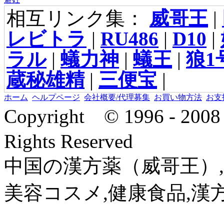
相互リンク集：
威哥王
|
レビトラ
|
RU486
|
D10
|
ラル
|
蟻力神
|
蟻王
|
狼1
蔵秘雄精
|
三便宝
|
ホーム
ヘルプページ
会社概要/代理募集
お買い物方法
お支
Copyright © 1996 - 2
Rights Reserved
中国の漢方薬（威哥王）,
美容コスメ,健康食品,漢