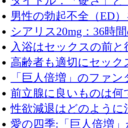
タイトル：「硬さ」と「
男性の勃起不全（ED）を
シアリス20mg：36時間の
入浴はセックスの前と後
高齢者も適切にセックス
「巨人倍増」のファンタ
前立腺に良いものは何
性欲減退はどのように治
愛の四季:「巨人倍増」が