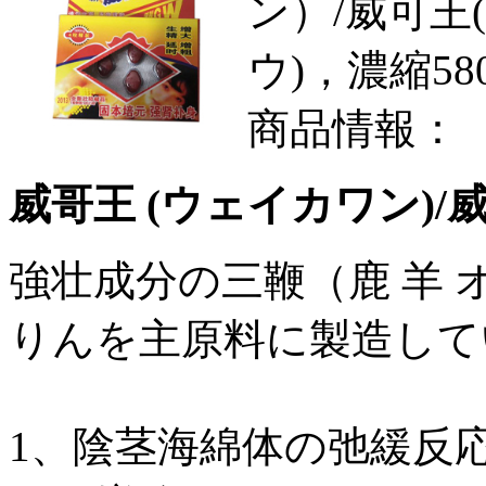
ン）/威可王
ウ)，濃縮580
商品情報：
威哥王 (ウェイカワン)/
強壮成分の三鞭（鹿 羊
りんを主原料に製造して
1、陰茎海綿体の弛緩反