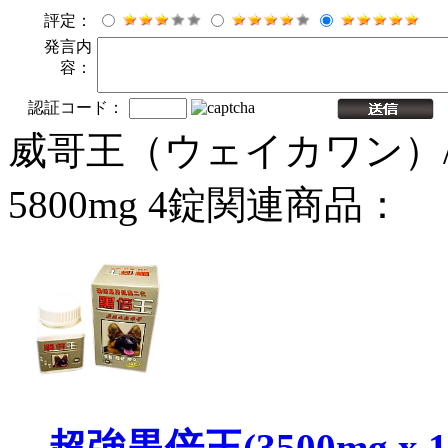
評定：
発言内
容：
認証コード：
威哥王（ウェイカワン）/
5800mg 4錠関連商品：
超強黒倍王(3500mg x 1