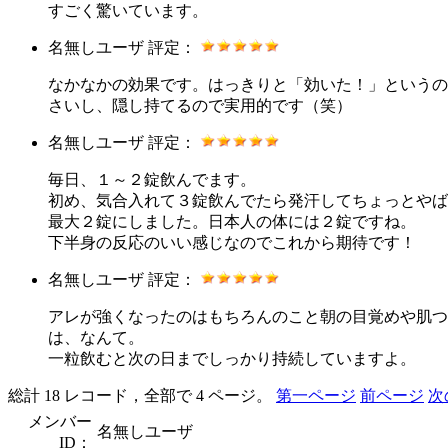
すごく驚いています。
名無しユーザ
評定：
なかなかの効果です。はっきりと「効いた！」というの
さいし、隠し持てるので実用的です（笑）
名無しユーザ
評定：
毎日、１～２錠飲んでます。
初め、気合入れて３錠飲んでたら発汗してちょっとやば
最大２錠にしました。日本人の体には２錠ですね。
下半身の反応のいい感じなのでこれから期待です！
名無しユーザ
評定：
アレが強くなったのはもちろんのこと朝の目覚めや肌つ
は、なんて。
一粒飲むと次の日までしっかり持続していますよ。
総計 18 レコード，全部で 4 ページ。
第一ページ
前ページ
次
メンバー
名無しユーザ
ID：