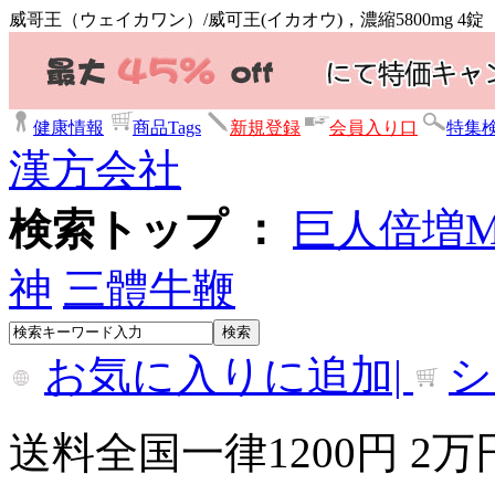
威哥王（ウェイカワン）/威可王(イカオウ)，濃縮5800mg 4錠
健康情報
商品Tags
新規登録
会員入り口
特集
漢方会社
検索トップ ：
巨人倍増
神
三體牛鞭
お気に入りに追加|
シ
送料全国一律1200円 2