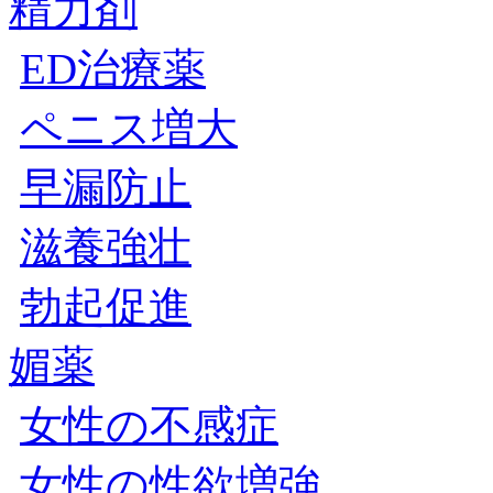
精力剤
ED治療薬
ペニス増大
早漏防止
滋養強壮
勃起促進
媚薬
女性の不感症
女性の性欲増強