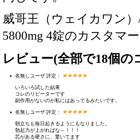
威哥王（ウェイカワン）/
5800mg 4錠のカスタ
レビュー
(全部で
18
個の
名無しユーザ
評定：
いろいろ試した結果
コレのリピーターです
副作用がないのが私にはあってるみたいです。
名無しユーザ
評定：
朝立ちも毎日起きるようにもなりました。
勃起力が上がればな～！！！
芯がある硬さに、驚いてます