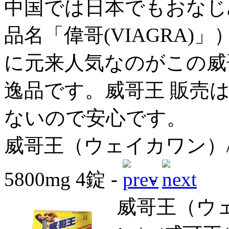
中国では日本でもおなじ
品名「偉哥(VIAGRA
に元来人気なのがこの威
逸品です。威哥王 販売
ないので安心です。
威哥王（ウェイカワン）/
5800mg 4錠 -
-
威哥王（ウ