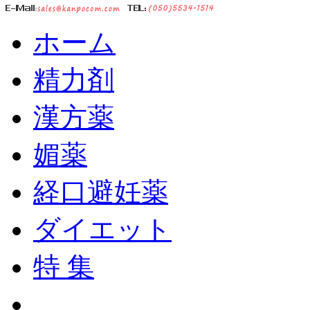
ホーム
精力剤
漢方薬
媚薬
経口避妊薬
ダイエット
特 集
ショッピングカート