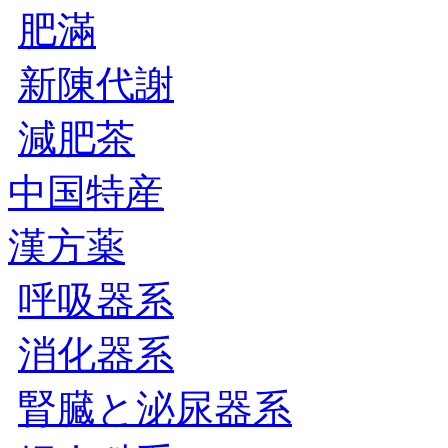
肥滿
新陳代謝
減肥茶
中国特産
漢方薬
呼吸器系
消化器系
腎臓と泌尿器系