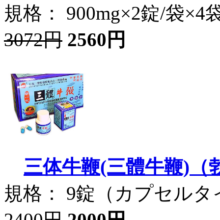
規格： 900mg×2錠/袋×4
3072円
2560円
三体牛鞭(三體牛鞭)（
規格： 9錠（カプセルタ
2400円
2000円