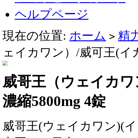
ヘルプページ
現在の位置:
ホーム
精
>
ェイカワン）/威可王(イカオ
威哥王（ウェイカワン
濃縮5800mg 4錠
威哥王(ウェイカワン)(