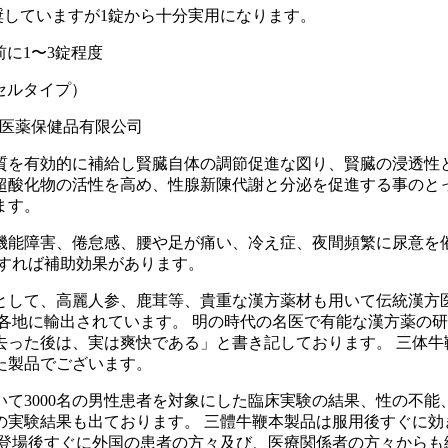
奨していますが1錠から十分実用になります。
前に1〜3錠程度
セルタイプ）
医薬保健品有限公司
質を有効的に補給し賢臓自体の調節促進な図り、賢臓の浸透性
超酸化物の活性を高め、性腺新陳代謝と分泌を促進する事のとっ
ます。
機能障害、倦怠感、腰や足が痛い、冷え症、夜間頻繁に尿意を
すれば補助効果があります。
として、高麗人参、鹿茸等、貴重な漢方薬材も用いて伝統漢方
各地に輸出されています。 明の時代の名医で有能な漢方薬の
去った後は、実は爽快である」と書き記しております。 三体牛
た製品でございます。
て3000名の男性患者を対象にした臨床実験の結果、性の不
の実験結果も出ております。 三體牛鞭本製品は服用後すぐに
登場後すぐに外国の患者の方々及び、医療関係者の方々からも