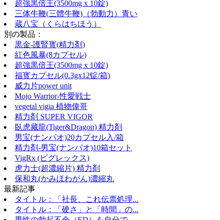
超強黒倍王(3500mg x 10錠)
三体牛鞭(三體牛鞭)（勃動力）青い
蔵八宝（くらはちほう）
別の製品：
黒金-護腎寳(精力剤)
紅色風暴(8カプセル)
超強黒倍王(3500mg x 10錠)
福寳カプセル(0.3gx12锭/箱)
威力片power unit
Mojo Warrior-性愛戦士
vegetal vigia 植物偉哥
精力剤 SUPER VIGOR
臥虎藏龍(Tiger&Dragon) 精力剤
男宝(ナンパオ)20カプセル入/箱
精力剤-男宝(ナンパオ)10箱セット
VigRx (ビグレックス)
虎力士(超濃縮片) 精力剤
保和丸(かみほわがん)濃縮丸
最新記事
タイトル：「社長、これ伝票処理...
タイトル：「硬さ」と「時間」の...
男性の勃起不全（ED）を自分で...