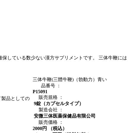
保している数少ない漢方サプリメントです。 三体牛鞭には
三体牛鞭(三體牛鞭)（勃動力）青い
品番号 ：
P15091
販売規格 ：
ド製品としての
9錠（カプセルタイプ）
製造会社 ：
安微三体医薬保健品有限公司
販売価格 ：
2000円 （税込）