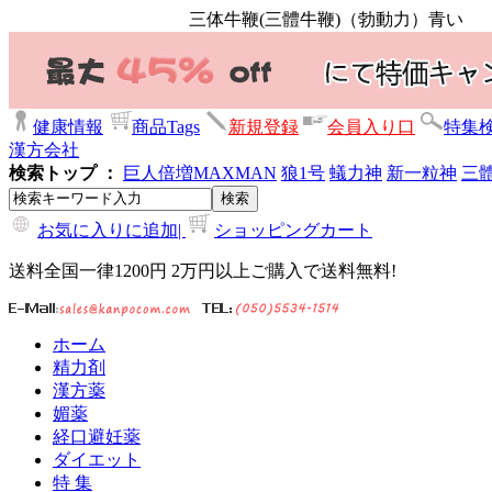
三体牛鞭(三體牛鞭)（勃動力）青い
健康情報
商品Tags
新規登録
会員入り口
特集
漢方会社
検索トップ ：
巨人倍増
MAXMAN
狼1号
蟻力神
新一粒神
三
お気に入りに追加|
ショッピングカート
送料全国一律1200円 2万円以上ご購入で送料無料!
ホーム
精力剤
漢方薬
媚薬
経口避妊薬
ダイエット
特 集