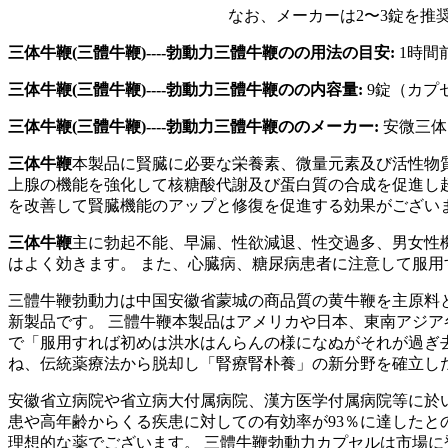
なお、メーカーは2〜3錠を推
三体牛鞭(三體牛鞭)----勃動力三體牛鞭の
の用法の目安:
1時間
三体牛鞭(三體牛鞭)----勃動力三體牛鞭の
の内容量:
9錠（カプ
三体牛鞭(三體牛鞭)----勃動力三體牛鞭の
のメーカー:
安微三体
三体牛鞭
本製品に賢臓に必要な栄養素、微量元素及び活性物
上腺の機能を強化して核糖酸代謝及び蛋白質の合成を促進し
を改善して賢臓機能のアップと修復を促進する効果がござい
三体牛鞭
主に勃起不能、早漏、性欲減退、性交過多、男女性
はよく効きます。 また、心臓病、糖尿病患者に注意して服用
三體牛鞭勃動力は中国安徽省蒙城の商品質の黄牛鞭を主原料
新製品です。 三體牛鞭本製品はアメリカや日本、東南アジア
で「服用すれば初めは洪水はんらんの様になぬがそれが過ぎ
ね、伝統薬療法から脱却し「腎療腎朴養」の新分野を確立し
安徽省立病院や省立病大付属病院、漢方医学付属病院等に於い
患や高年齢からくる疾患に対しての有効率が93％に達したと
理想的な薬でございます。 三體牛鞭勃動力カプセルは市場に