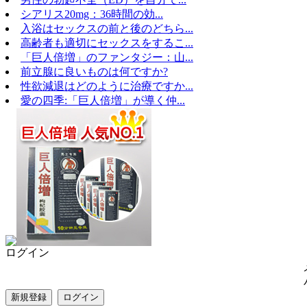
シアリス20mg：36時間の効...
入浴はセックスの前と後のどちら...
高齢者も適切にセックスをするこ...
「巨人倍増」のファンタジー：山...
前立腺に良いものは何ですか?
性欲減退はどのように治療ですか...
愛の四季:「巨人倍増」が導く仲...
ログイン