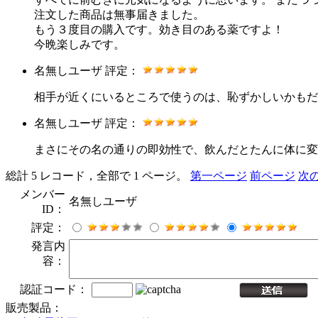
注文した商品は無事届きました。
もう３度目の購入です。効き目のある薬ですよ！
今晩楽しみです。
名無しユーザ
評定：
相手が近くにいるところで使うのは、恥ずかしいかもだ
名無しユーザ
評定：
まさにその名の通りの即効性で、飲んだとたんに体に変
総計 5 レコード，全部で 1 ページ。
第一ページ
前ページ
次
メンバー
名無しユーザ
ID：
評定：
発言内
容：
認証コード：
販売製品：