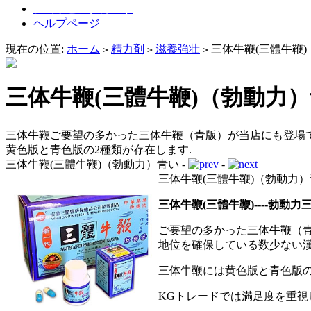
ショッピングカート
ヘルプページ
現在の位置:
ホーム
精力剤
滋養強壮
三体牛鞭(三體牛鞭
>
>
>
三体牛鞭(三體牛鞭)（勃動力
三体牛鞭ご要望の多かった三体牛鞭（青版）が当店にも登場
黄色版と青色版の2種類が存在します.
三体牛鞭(三體牛鞭)（勃動力）青い -
-
三体牛鞭(三體牛鞭)（勃動力
三体牛鞭(三體牛鞭)----勃動
ご要望の多かった三体牛鞭（
地位を確保している数少ない
三体牛鞭には黄色版と青色版の
KGトレードでは満足度を重