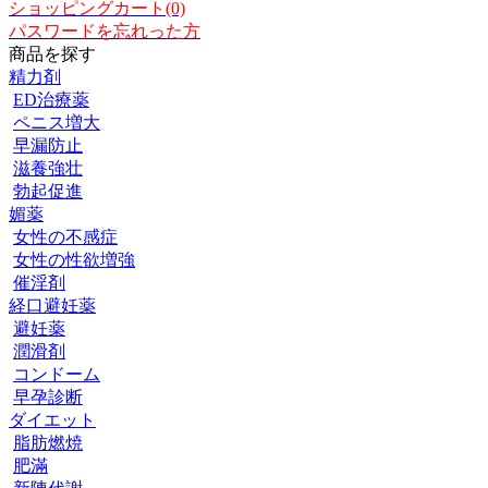
ショッピングカート(0)
パスワードを忘れった方
商品を探す
精力剤
ED治療薬
ペニス増大
早漏防止
滋養強壮
勃起促進
媚薬
女性の不感症
女性の性欲増強
催淫剤
経口避妊薬
避妊薬
潤滑剤
コンドーム
早孕診断
ダイエット
脂肪燃焼
肥滿