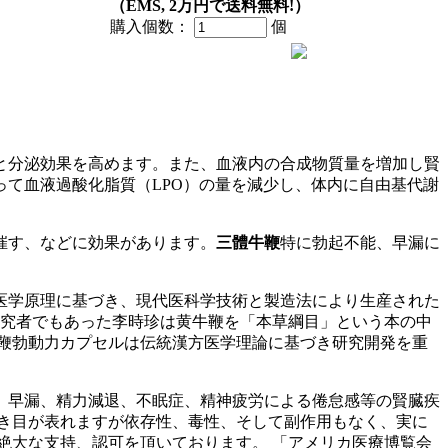
（EMS, 2万円で送料無料!）
購入個数：
個
と分泌効果を高めます。また、血液内の合成物質量を増加し賢
て血液過酸化脂質（LPO）の量を減少し、体内に自由基代謝
催す、などに効果があります。
三體牛鞭
特に勃起不能、早漏に
医学原理に基づき、現代医科学技術と製造法により生産された
研究者でもあった李時珍は黄牛鞭を「本草綱目」という本の中
鞭勃動力カプセルは伝統漢方医学理論に基づき研究開発を重
能、早漏、精力減退、不眠症、精神疲労による倦怠感等の賢臓疾
効き目が表れますが依存性、毒性、そして副作用もなく、実に
絶大な支持、認可を頂いております。 「アメリカ医療博覧会