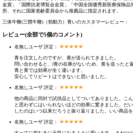
金賞」「国際抗老博覧会金賞」「中国全国優秀新医療保険品
所、それに国家老齢委員会から推薦品に指定されます。
三体牛鞭(三體牛鞭)（勃動力）青いのカスタマーレビュー：
レビュー
(全部で
5
個のコメント)
名無しユーザ
評定：
青を注文したのですが、黄が送られてきました。
問い合わせると、l青の在庫がないため、黄を送ったと
青と黄では効果が全く違います。
安心してリピートはできないと思いました。
名無しユーザ
評定：
他の商品に同封で試供品としてついてありました。こん
と思わずにはいられないほどの効果に驚きました。だい
したのはいつ以来だろうと振り返りました。いい商品を
名無しユーザ
評定：
すべてに前むきに元気になるように思います。 まだつ