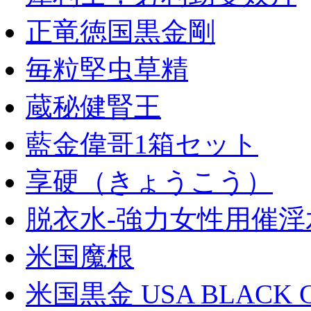
正竜徳国黒金剛
毎粒堅虫草精
蔵秘健腎王
藍金偉哥1箱セット
享硬（きょうこう）
脱衣水-強力女性用催淫
米国魔根
米国黒金 USA BLACK 