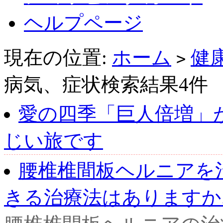
ヘルプページ
現在の位置:
ホーム
健
>
病気、症状検索結果4件
愛の四季「巨人倍増」
じい旅です
腰椎椎間板ヘルニアを
きる治療法はありますか..