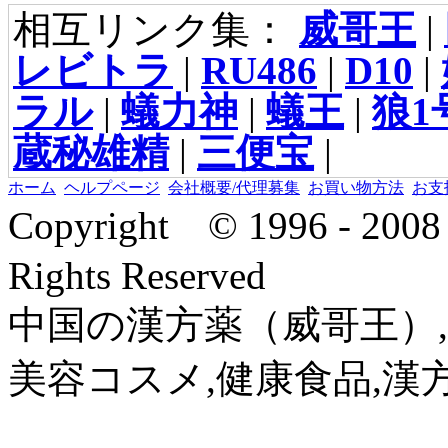
相互リンク集：
威哥王
|
レビトラ
|
RU486
|
D10
|
ラル
|
蟻力神
|
蟻王
|
狼1
蔵秘雄精
|
三便宝
|
ホーム
ヘルプページ
会社概要/代理募集
お買い物方法
お支
Copyright © 1996 - 2
Rights Reserved
中国の漢方薬（威哥王）,
美容コスメ,健康食品,漢