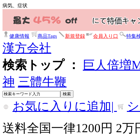
病気、症状
健康情報
商品Tags
新規登録
会員入り口
特集
漢方会社
検索トップ ：
巨人倍増
神
三體牛鞭
お気に入りに追加|
シ
送料全国一律1200円 2