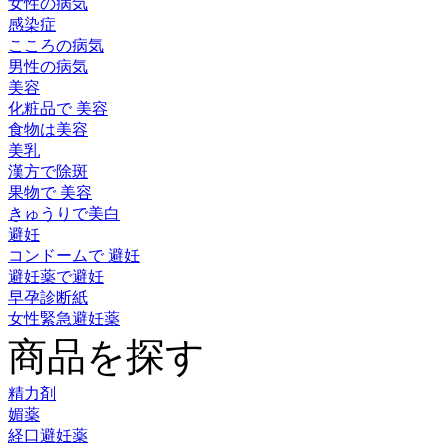
女性の病気
感染症
こころの病気
男性の病気
美容
化粧品で 美容
食物は美容
美乳
漢方で除斑
果物で 美容
きゅうりで美白
避妊
コンドームで 避妊
避妊薬で避妊
早孕診断紙
女性緊急避妊薬
商品を探す
精力剤
媚薬
経口避妊薬