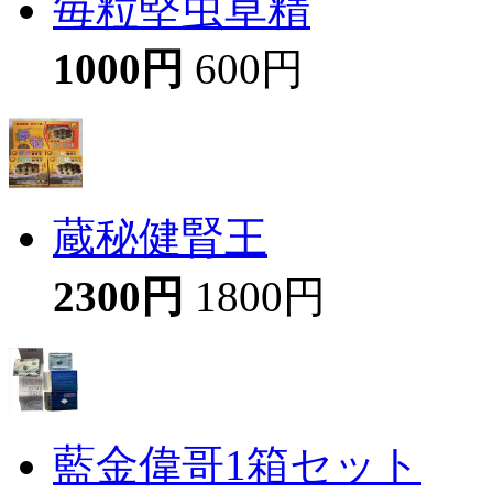
毎粒堅虫草精
1000円
600円
蔵秘健腎王
2300円
1800円
藍金偉哥1箱セット