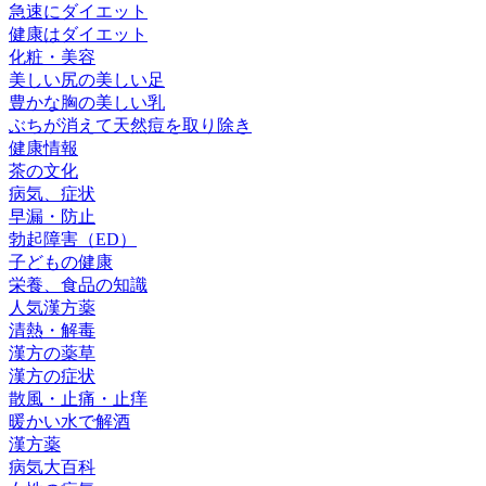
急速にダイエット
健康はダイエット
化粧・美容
美しい尻の美しい足
豊かな胸の美しい乳
ぶちが消えて天然痘を取り除き
健康情報
茶の文化
病気、症状
早漏・防止
勃起障害（ED）
子どもの健康
栄養、食品の知識
人気漢方薬
清熱・解毒
漢方の薬草
漢方の症状
散風・止痛・止痒
暖かい水で解酒
漢方薬
病気大百科