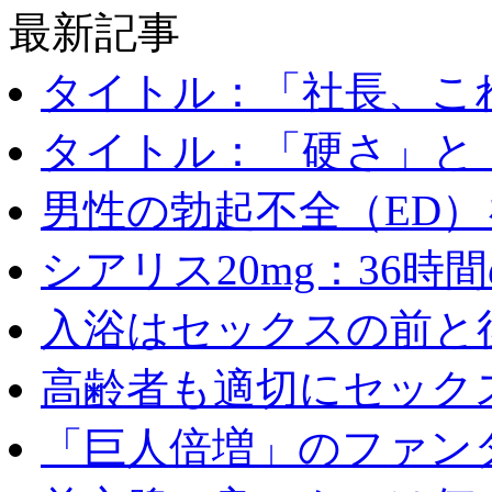
最新記事
タイトル：「社長、これ
タイトル：「硬さ」と「
男性の勃起不全（ED）を
シアリス20mg：36時間の
入浴はセックスの前と後
高齢者も適切にセックス
「巨人倍増」のファンタ