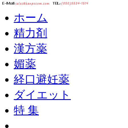
ホーム
精力剤
漢方薬
媚薬
経口避妊薬
ダイエット
特 集
ショッピングカート