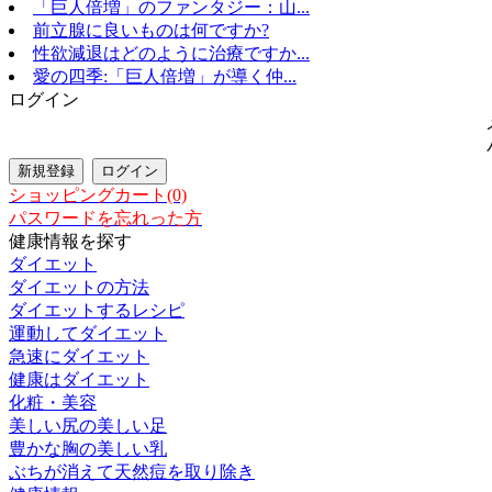
「巨人倍増」のファンタジー：山...
前立腺に良いものは何ですか?
性欲減退はどのように治療ですか...
愛の四季:「巨人倍増」が導く仲...
ログイン
ショッピングカート(0)
パスワードを忘れった方
健康情報を探す
ダイエット
ダイエットの方法
ダイエットするレシピ
運動してダイエット
急速にダイエット
健康はダイエット
化粧・美容
美しい尻の美しい足
豊かな胸の美しい乳
ぶちが消えて天然痘を取り除き