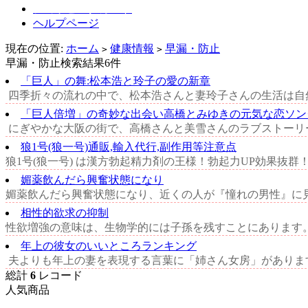
ショッピングカート
ヘルプページ
現在の位置:
ホーム
健康情報
早漏・防止
>
>
早漏・防止検索結果6件
「巨人」の舞:松本浩と玲子の愛の新章
四季折々の流れの中で、松本浩さんと妻玲子さんの生活は自然
「巨人倍増」の奇妙な出会い高橋とみゆきの元気な恋ソン
にぎやかな大阪の街で、高橋さんと美雪さんのラブストーリー
狼1号(狼一号)通販,輸入代行,副作用等注意点
狼1号(狼一号) は漢方勃起精力剤の王様！勃起力UP効果抜群！
媚薬飲んだら興奮状態になり
媚薬飲んだら興奮状態になり、近くの人が『憧れの男性』に見
相性的欲求の抑制
性欲増強の意味は、生物学的には子孫を残すことにあります。
年上の彼女のいいところランキング
夫よりも年上の妻を表現する言葉に「姉さん女房」があります
総計
6
レコード
人気商品