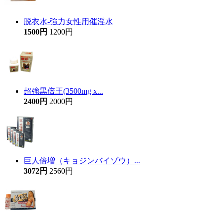
脱衣水-強力女性用催淫水
1500円
1200円
超強黒倍王(3500mg x...
2400円
2000円
巨人倍増（キョジンバイゾウ）...
3072円
2560円