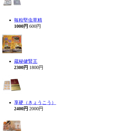
毎粒堅虫草精
1000円
600円
蔵秘健腎王
2300円
1800円
享硬（きょうこう）
2400円
2000円