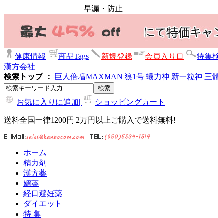
早漏・防止
健康情報
商品Tags
新規登録
会員入り口
特集
漢方会社
検索トップ ：
巨人倍増
MAXMAN
狼1号
蟻力神
新一粒神
三
お気に入りに追加|
ショッピングカート
送料全国一律1200円 2万円以上ご購入で送料無料!
ホーム
精力剤
漢方薬
媚薬
経口避妊薬
ダイエット
特 集