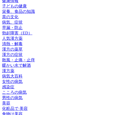
健康情報
子どもの健康
栄養、食品の知識
茶の文化
病気、症状
早漏・防止
勃起障害（ED）
人気漢方薬
清熱・解毒
漢方の薬草
漢方の症状
散風・止痛・止痒
暖かい水で解酒
漢方薬
病気大百科
女性の病気
感染症
こころの病気
男性の病気
美容
化粧品で 美容
食物は美容