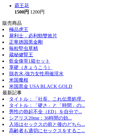
霸王花
1500円
1200円
販売商品
極品虎王
犀利士，必利勁雙效片
正竜徳国黒金剛
毎粒堅虫草精
蔵秘健腎王
藍金偉哥1箱セット
享硬（きょうこう）
脱衣水-強力女性用催淫水
米国魔根
米国黒金 USA BLACK GOLD
最新記事
タイトル：「社長、これ伝票処理...
タイトル：「硬さ」と「時間」の...
男性の勃起不全（ED）を自分で...
シアリス20mg：36時間の効...
入浴はセックスの前と後のどちら...
高齢者も適切にセックスをするこ...