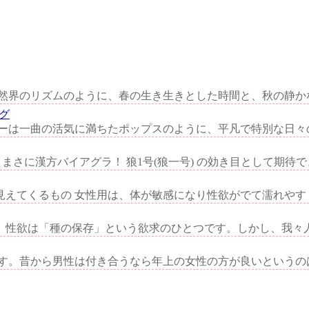
界のリズムのように、春の生き生きとした時間と、秋の静かな
グ
は一曲の活気に満ちたポップスのように、平凡で特別な日々の
まさに漢方バイアグラ！ 狼1号(狼一号) の効き目として期待でき
えてくるもの 女性用は、体が敏感になり性欲がでて濡れやすく
性欲は「種の保存」という欲求のひとつです。しかし、我々人類
。昔から男性は付き合うなら年上の女性の方が良いというのは