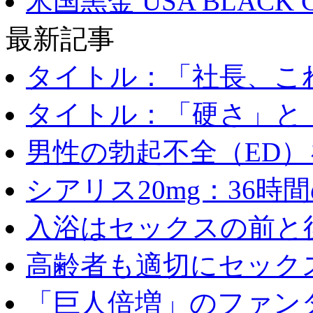
米国黒金 USA BLACK 
最新記事
タイトル：「社長、これ
タイトル：「硬さ」と「
男性の勃起不全（ED）を
シアリス20mg：36時間の
入浴はセックスの前と後
高齢者も適切にセックス
「巨人倍増」のファンタ