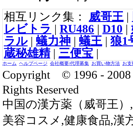
相互リンク集：
威哥王
|
レビトラ
|
RU486
|
D10
|
ラル
|
蟻力神
|
蟻王
|
狼1
蔵秘雄精
|
三便宝
|
ホーム
ヘルプページ
会社概要/代理募集
お買い物方法
お支
Copyright © 1996 - 2
Rights Reserved
中国の漢方薬（威哥王）,
美容コスメ,健康食品,漢