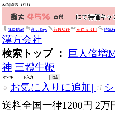
勃起障害（ED）
健康情報
商品Tags
新規登録
会員入り口
特集
漢方会社
検索トップ ：
巨人倍増
神
三體牛鞭
お気に入りに追加|
シ
送料全国一律1200円 2