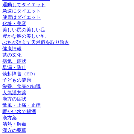
運動してダイエット
急速にダイエット
健康はダイエット
化粧・美容
美しい尻の美しい足
豊かな胸の美しい乳
ぶちが消えて天然痘を取り除き
健康情報
茶の文化
病気、症状
早漏・防止
勃起障害（ED）
子どもの健康
栄養、食品の知識
人気漢方薬
漢方の症状
散風・止痛・止痒
暖かい水で解酒
漢方薬
清熱・解毒
漢方の薬草