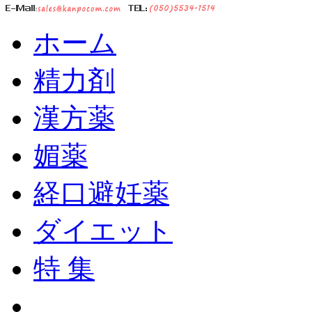
ホーム
精力剤
漢方薬
媚薬
経口避妊薬
ダイエット
特 集
ショッピングカート