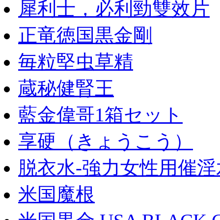
犀利士，必利勁雙效片
正竜徳国黒金剛
毎粒堅虫草精
蔵秘健腎王
藍金偉哥1箱セット
享硬（きょうこう）
脱衣水-強力女性用催淫
米国魔根