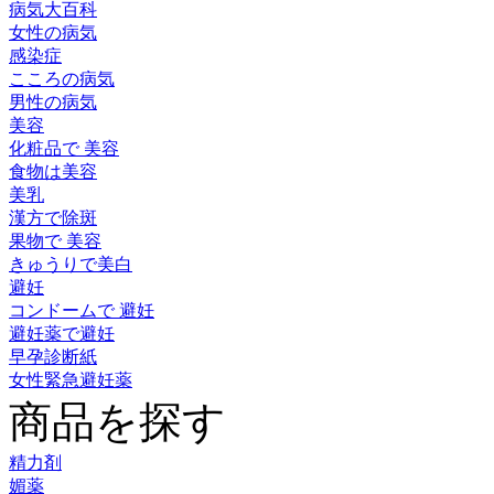
病気大百科
女性の病気
感染症
こころの病気
男性の病気
美容
化粧品で 美容
食物は美容
美乳
漢方で除斑
果物で 美容
きゅうりで美白
避妊
コンドームで 避妊
避妊薬で避妊
早孕診断紙
女性緊急避妊薬
商品を探す
精力剤
媚薬