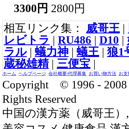
3300円
2800円
相互リンク集：
威哥王
|
レビトラ
|
RU486
|
D10
|
ラル
|
蟻力神
|
蟻王
|
狼1
蔵秘雄精
|
三便宝
|
ホーム
ヘルプページ
会社概要/代理募集
お買い物方法
お支
Copyright © 1996 - 2
Rights Reserved
中国の漢方薬（威哥王）,
美容コスメ,健康食品,漢