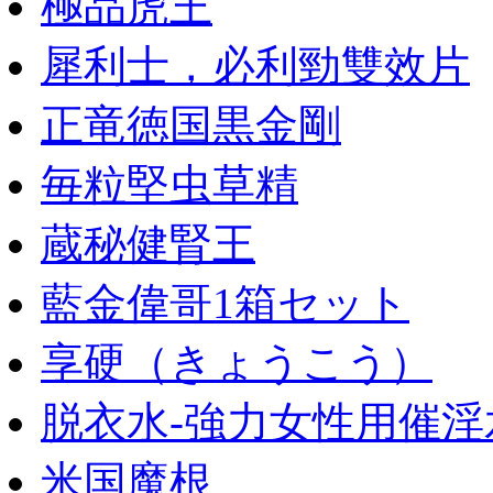
極品虎王
犀利士，必利勁雙效片
正竜徳国黒金剛
毎粒堅虫草精
蔵秘健腎王
藍金偉哥1箱セット
享硬（きょうこう）
脱衣水-強力女性用催淫
米国魔根