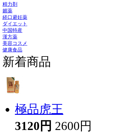
精力剤
媚薬
経口避妊薬
ダイエット
中国特産
漢方薬
美容コスメ
健康食品
新着商品
極品虎王
3120円
2600円