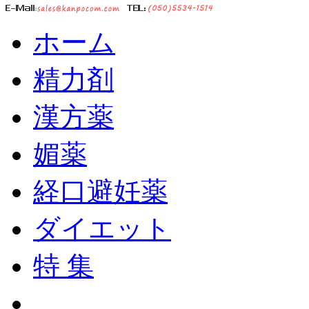
ホーム
精力剤
漢方薬
媚薬
経口避妊薬
ダイエット
特 集
ショッピングカート