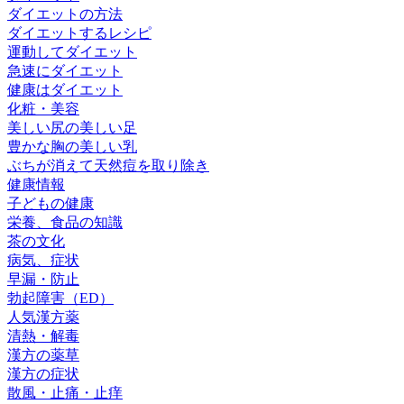
ダイエットの方法
ダイエットするレシピ
運動してダイエット
急速にダイエット
健康はダイエット
化粧・美容
美しい尻の美しい足
豊かな胸の美しい乳
ぶちが消えて天然痘を取り除き
健康情報
子どもの健康
栄養、食品の知識
茶の文化
病気、症状
早漏・防止
勃起障害（ED）
人気漢方薬
清熱・解毒
漢方の薬草
漢方の症状
散風・止痛・止痒