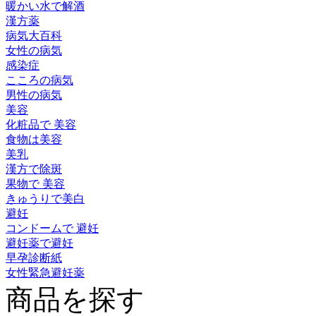
暖かい水で解酒
漢方薬
病気大百科
女性の病気
感染症
こころの病気
男性の病気
美容
化粧品で 美容
食物は美容
美乳
漢方で除斑
果物で 美容
きゅうりで美白
避妊
コンドームで 避妊
避妊薬で避妊
早孕診断紙
女性緊急避妊薬
商品を探す