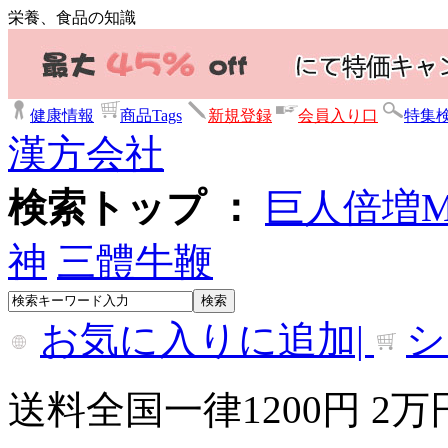
栄養、食品の知識
健康情報
商品Tags
新規登録
会員入り口
特集
漢方会社
検索トップ ：
巨人倍増
神
三體牛鞭
お気に入りに追加|
シ
送料全国一律1200円 2