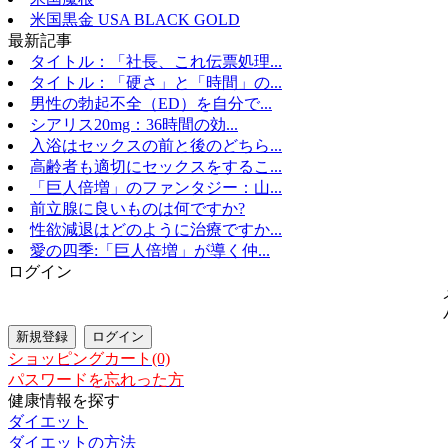
米国黒金 USA BLACK GOLD
最新記事
タイトル：「社長、これ伝票処理...
タイトル：「硬さ」と「時間」の...
男性の勃起不全（ED）を自分で...
シアリス20mg：36時間の効...
入浴はセックスの前と後のどちら...
高齢者も適切にセックスをするこ...
「巨人倍増」のファンタジー：山...
前立腺に良いものは何ですか?
性欲減退はどのように治療ですか...
愛の四季:「巨人倍増」が導く仲...
ログイン
ショッピングカート(0)
パスワードを忘れった方
健康情報を探す
ダイエット
ダイエットの方法