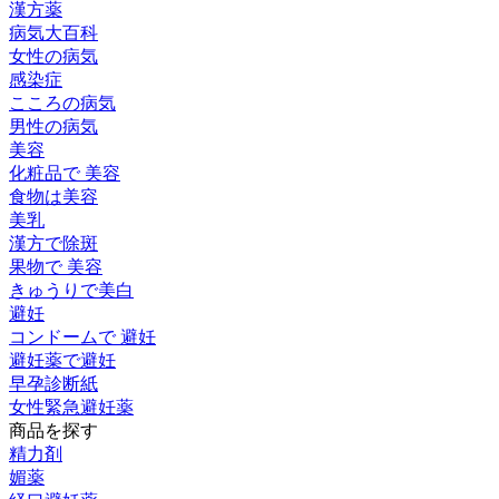
漢方薬
病気大百科
女性の病気
感染症
こころの病気
男性の病気
美容
化粧品で 美容
食物は美容
美乳
漢方で除斑
果物で 美容
きゅうりで美白
避妊
コンドームで 避妊
避妊薬で避妊
早孕診断紙
女性緊急避妊薬
商品を探す
精力剤
媚薬