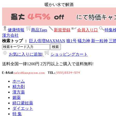
暖かい水で解酒
健康情報
商品Tags
新規登録
会員入り口
特集
漢方会社
検索トップ ：
巨人倍増
MAXMAN
狼1号
蟻力神
新一粒神
三
お気に入りに追加|
ショッピングカート
送料全国一律1200円 2万円以上ご購入で送料無料!
ホーム
精力剤
漢方薬
媚薬
経口避妊薬
ダイエット
特 集