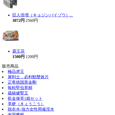
巨人倍増（キョジンバイゾウ）...
3072円
2560円
霸王花
1500円
1200円
販売商品
極品虎王
犀利士，必利勁雙效片
正竜徳国黒金剛
毎粒堅虫草精
蔵秘健腎王
藍金偉哥1箱セット
享硬（きょうこう）
脱衣水-強力女性用催淫水
米国魔根