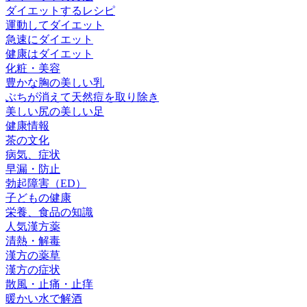
ダイエットするレシピ
運動してダイエット
急速にダイエット
健康はダイエット
化粧・美容
豊かな胸の美しい乳
ぶちが消えて天然痘を取り除き
美しい尻の美しい足
健康情報
茶の文化
病気、症状
早漏・防止
勃起障害（ED）
子どもの健康
栄養、食品の知識
人気漢方薬
清熱・解毒
漢方の薬草
漢方の症状
散風・止痛・止痒
暖かい水で解酒