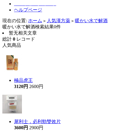
ショッピングカート
ヘルプページ
現在の位置:
ホーム
人気漢方薬
暖かい水で解酒
>
>
暖かい水で解酒検索結果0件
暂无相关文章
総計
0
レコード
人気商品
極品虎王
3120円
2600円
犀利士，必利勁雙效片
3600円
2900円