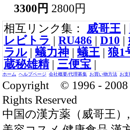
3300円
2800円
相互リンク集：
威哥王
|
レビトラ
|
RU486
|
D10
|
ラル
|
蟻力神
|
蟻王
|
狼1
蔵秘雄精
|
三便宝
|
ホーム
ヘルプページ
会社概要/代理募集
お買い物方法
お支
Copyright © 1996 - 2
Rights Reserved
中国の漢方薬（威哥王）,
美容コスメ,健康食品,漢