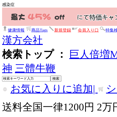
感染症
健康情報
商品Tags
新規登録
会員入り口
特集
漢方会社
検索トップ ：
巨人倍増
神
三體牛鞭
お気に入りに追加|
シ
送料全国一律1200円 2