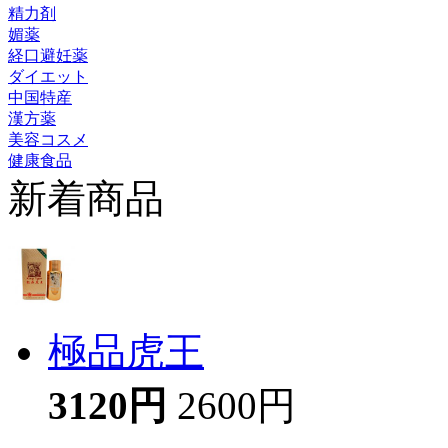
精力剤
媚薬
経口避妊薬
ダイエット
中国特産
漢方薬
美容コスメ
健康食品
新着商品
極品虎王
3120円
2600円