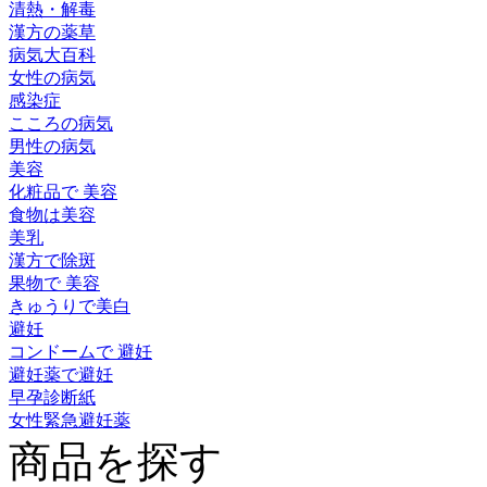
清熱・解毒
漢方の薬草
病気大百科
女性の病気
感染症
こころの病気
男性の病気
美容
化粧品で 美容
食物は美容
美乳
漢方で除斑
果物で 美容
きゅうりで美白
避妊
コンドームで 避妊
避妊薬で避妊
早孕診断紙
女性緊急避妊薬
商品を探す