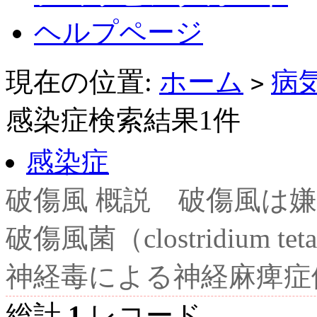
ヘルプページ
現在の位置:
ホーム
病
>
感染症検索結果1件
感染症
破傷風 概説 破傷風は
破傷風菌（clostridium
神経毒による神経麻痺症候
総計
1
レコード