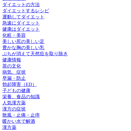
ダイエットの方法
ダイエットするレシピ
運動してダイエット
急速にダイエット
健康はダイエット
化粧・美容
美しい尻の美しい足
豊かな胸の美しい乳
ぶちが消えて天然痘を取り除き
健康情報
茶の文化
病気、症状
早漏・防止
勃起障害（ED）
子どもの健康
栄養、食品の知識
人気漢方薬
漢方の症状
散風・止痛・止痒
暖かい水で解酒
漢方薬