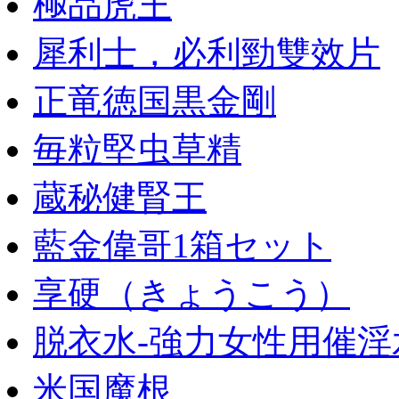
極品虎王
犀利士，必利勁雙效片
正竜徳国黒金剛
毎粒堅虫草精
蔵秘健腎王
藍金偉哥1箱セット
享硬（きょうこう）
脱衣水-強力女性用催淫
米国魔根