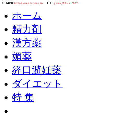
ホーム
精力剤
漢方薬
媚薬
経口避妊薬
ダイエット
特 集
ショッピングカート