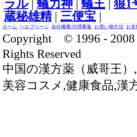
ラル
|
蟻力神
|
蟻王
|
狼1
蔵秘雄精
|
三便宝
|
ホーム
ヘルプページ
会社概要/代理募集
お買い物方法
お支
Copyright © 1996 - 2
Rights Reserved
中国の漢方薬（威哥王）,
美容コスメ,健康食品,漢