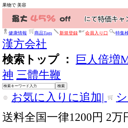
果物で 美容
健康情報
商品Tags
新規登録
会員入り口
特集
漢方会社
検索トップ ：
巨人倍増
神
三體牛鞭
お気に入りに追加|
シ
送料全国一律1200円 2