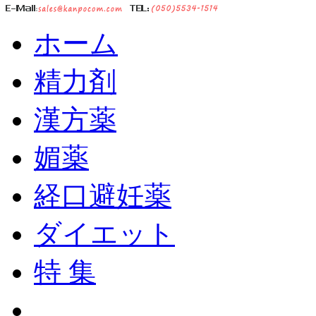
ホーム
精力剤
漢方薬
媚薬
経口避妊薬
ダイエット
特 集
ショッピングカート