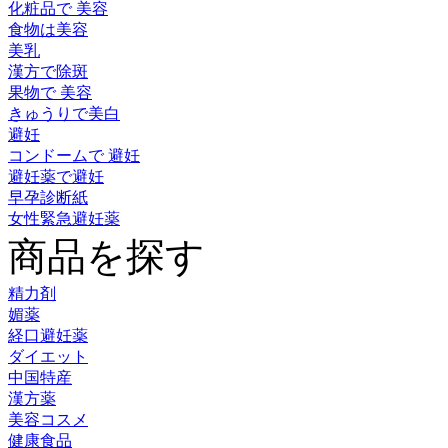
化粧品で 美容
食物は美容
美乳
漢方で除斑
果物で 美容
きゅうりで美白
避妊
コンドームで 避妊
避妊薬で避妊
早孕診断紙
女性緊急避妊薬
商品を探す
精力剤
媚薬
経口避妊薬
ダイエット
中国特産
漢方薬
美容コスメ
健康食品