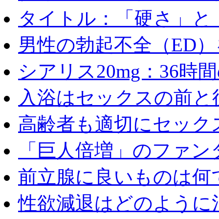
タイトル：「硬さ」と「
男性の勃起不全（ED）を
シアリス20mg：36時間の
入浴はセックスの前と後
高齢者も適切にセックス
「巨人倍増」のファンタ
前立腺に良いものは何
性欲減退はどのように治