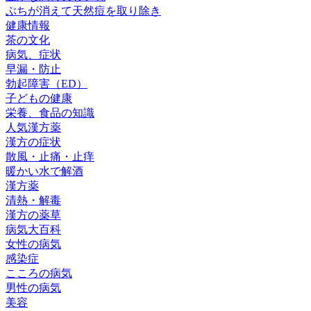
ぶちが消えて天然痘を取り除き
健康情報
茶の文化
病気、症状
早漏・防止
勃起障害（ED）
子どもの健康
栄養、食品の知識
人気漢方薬
漢方の症状
散風・止痛・止痒
暖かい水で解酒
漢方薬
清熱・解毒
漢方の薬草
病気大百科
女性の病気
感染症
こころの病気
男性の病気
美容