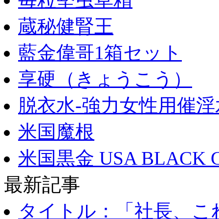
蔵秘健腎王
藍金偉哥1箱セット
享硬（きょうこう）
脱衣水-強力女性用催淫
米国魔根
米国黒金 USA BLACK 
最新記事
タイトル：「社長、これ