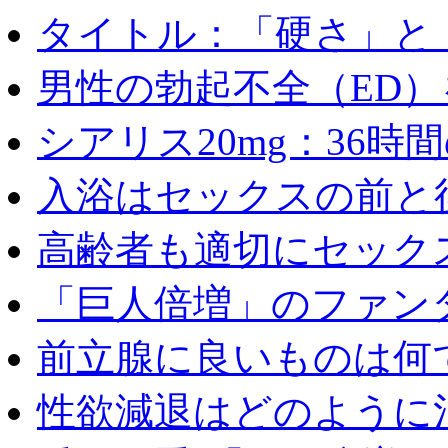
タイトル：「硬さ」と「
男性の勃起不全（ED）を
シアリス20mg：36時間の
入浴はセックスの前と後
高齢者も適切にセックス
「巨人倍増」のファンタ
前立腺に良いものは何
性欲減退はどのように治