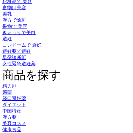
化粧品で 美容
食物は美容
美乳
漢方で除斑
果物で 美容
きゅうりで美白
避妊
コンドームで 避妊
避妊薬で避妊
早孕診断紙
女性緊急避妊薬
商品を探す
精力剤
媚薬
経口避妊薬
ダイエット
中国特産
漢方薬
美容コスメ
健康食品