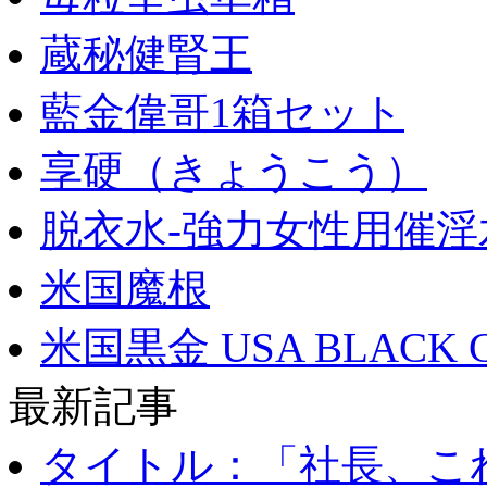
蔵秘健腎王
藍金偉哥1箱セット
享硬（きょうこう）
脱衣水-強力女性用催淫
米国魔根
米国黒金 USA BLACK 
最新記事
タイトル：「社長、これ