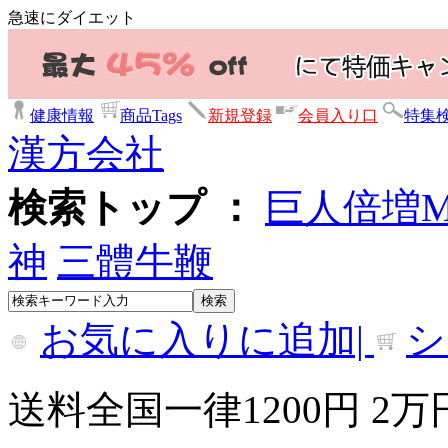
急速にダイエット
健康情報
商品Tags
新規登録
会員入り口
特集
漢方会社
検索トップ ：
巨人倍増
神
三體牛鞭
お気に入りに追加|
シ
送料全国一律1200円 2