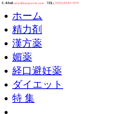
ホーム
精力剤
漢方薬
媚薬
経口避妊薬
ダイエット
特 集
ショッピングカート