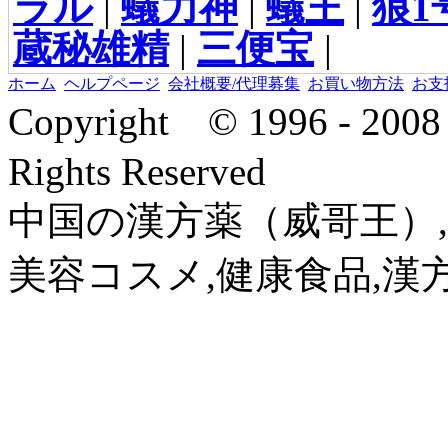
ラル
|
蟻力神
|
蟻王
|
狼1
蔵秘雄精
|
三便宝
|
ホーム
ヘルプページ
会社概要/代理募集
お買い物方法
お支
Copyright © 1996 - 2
Rights Reserved
中国の漢方薬（威哥王）,
美容コスメ,健康食品,漢