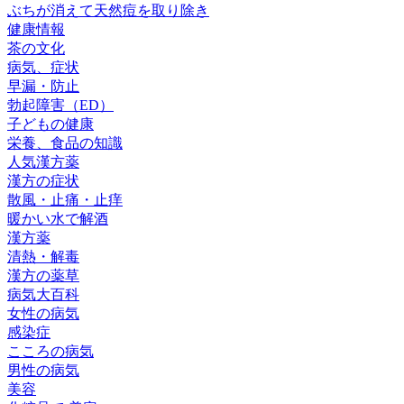
ぶちが消えて天然痘を取り除き
健康情報
茶の文化
病気、症状
早漏・防止
勃起障害（ED）
子どもの健康
栄養、食品の知識
人気漢方薬
漢方の症状
散風・止痛・止痒
暖かい水で解酒
漢方薬
清熱・解毒
漢方の薬草
病気大百科
女性の病気
感染症
こころの病気
男性の病気
美容