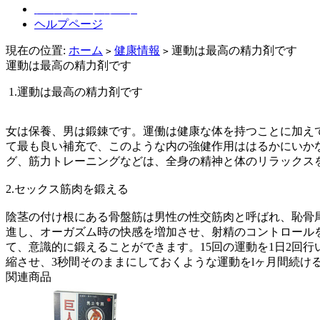
ショッピングカート
ヘルプページ
現在の位置:
ホーム
健康情報
運動は最高の精力剤です
>
>
運動は最高の精力剤です
1.運動は最高の精力剤です
女は保養、男は鍛錬です。運働は健康な体を持つことに加え
て最も良い補充で、このような内の強健作用ははるかにいか
グ、筋力トレーニングなどは、全身の精神と体のリラックス
2.セックス筋肉を鍛える
陰茎の付け根にある骨盤筋は男性の性交筋肉と呼ばれ、恥骨
進し、オーガズム時の快感を増加させ、射精のコントロール
て、意識的に鍛えることができます。15回の運動を1日2回
縮させ、3秒間そのままにしておくような運動をlヶ月間続け
関連商品