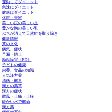
運動してダイエット
急速にダイエット
健康はダイエット
化粧・美容
美しい尻の美しい足
豊かな胸の美しい乳
ぶちが消えて天然痘を取り除き
健康情報
茶の文化
病気、症状
早漏・防止
勃起障害（ED）
子どもの健康
栄養、食品の知識
人気漢方薬
清熱・解毒
漢方の薬草
漢方の症状
散風・止痛・止痒
暖かい水で解酒
漢方薬