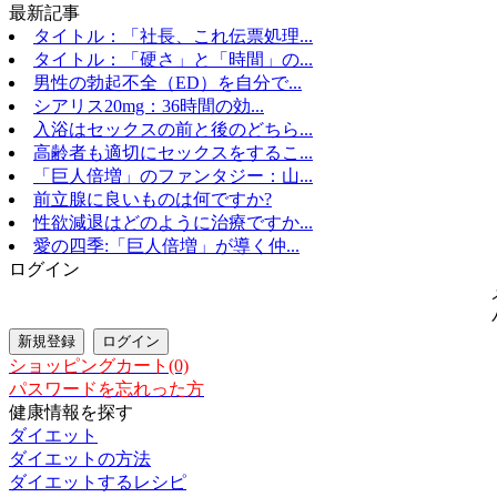
最新記事
タイトル：「社長、これ伝票処理...
タイトル：「硬さ」と「時間」の...
男性の勃起不全（ED）を自分で...
シアリス20mg：36時間の効...
入浴はセックスの前と後のどちら...
高齢者も適切にセックスをするこ...
「巨人倍増」のファンタジー：山...
前立腺に良いものは何ですか?
性欲減退はどのように治療ですか...
愛の四季:「巨人倍増」が導く仲...
ログイン
ショッピングカート(0)
パスワードを忘れった方
健康情報を探す
ダイエット
ダイエットの方法
ダイエットするレシピ