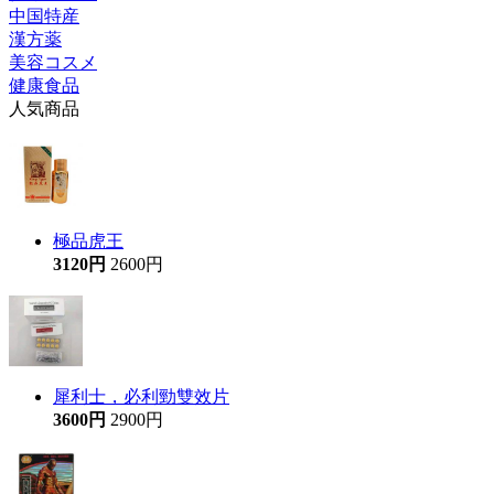
中国特産
漢方薬
美容コスメ
健康食品
人気商品
極品虎王
3120円
2600円
犀利士，必利勁雙效片
3600円
2900円