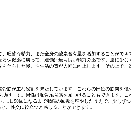
て、旺盛な精力、また全身の酸素含有量を増加することができ
なる保健薬に勝って、運働は最も良い精力の薬です。週に少な
をもたらした後、性生活の質が大幅に向上します。その上で、
尾骨筋が主な役割を果たしています。これらの部位の筋肉を強
を助けます。男性は恥骨尾骨筋を見つけることもできます。こ
行い、1日50回になるまで収縮の回数を増やしたうえで、少し
ると、性交に役立つと感じることができます。