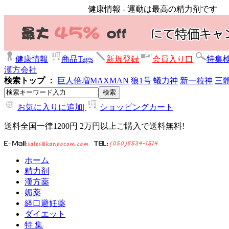
健康情報 - 運動は最高の精力剤です
健康情報
商品Tags
新規登録
会員入り口
特集
漢方会社
検索トップ ：
巨人倍増
MAXMAN
狼1号
蟻力神
新一粒神
三
お気に入りに追加|
ショッピングカート
送料全国一律1200円 2万円以上ご購入で送料無料!
ホーム
精力剤
漢方薬
媚薬
経口避妊薬
ダイエット
特 集