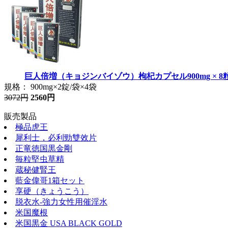
巨人倍増（キョジンバイゾウ）枸杞カプセル900mg × 8
規格： 900mg×2錠/袋×4袋
3072円
2560円
販売製品
極品虎王
犀利士，必利勁雙效片
正竜徳国黒金剛
毎粒堅虫草精
蔵秘健腎王
藍金偉哥1箱セット
享硬（きょうこう）
脱衣水-強力女性用催淫水
米国魔根
米国黒金 USA BLACK GOLD