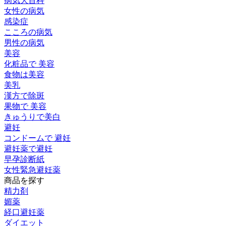
病気大百科
女性の病気
感染症
こころの病気
男性の病気
美容
化粧品で 美容
食物は美容
美乳
漢方で除斑
果物で 美容
きゅうりで美白
避妊
コンドームで 避妊
避妊薬で避妊
早孕診断紙
女性緊急避妊薬
商品を探す
精力剤
媚薬
経口避妊薬
ダイエット