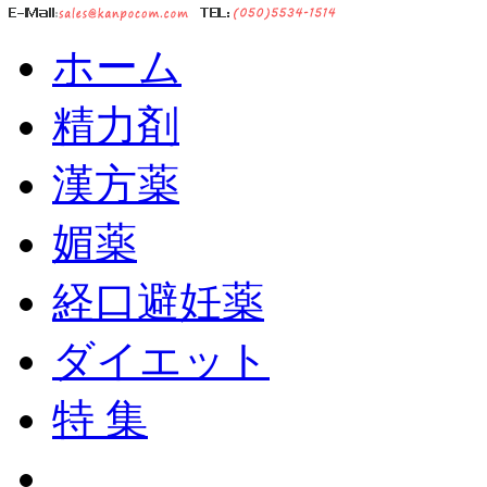
ホーム
精力剤
漢方薬
媚薬
経口避妊薬
ダイエット
特 集
ショッピングカート