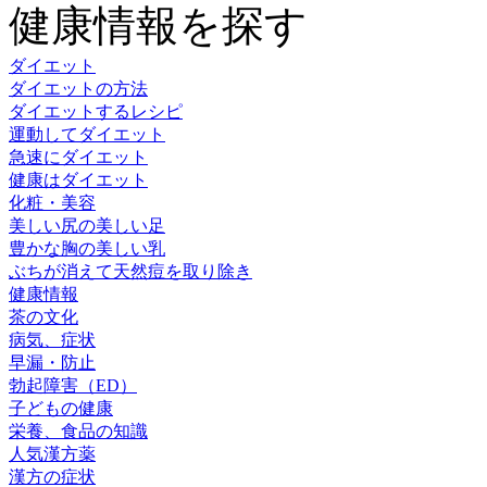
健康情報を探す
ダイエット
ダイエットの方法
ダイエットするレシピ
運動してダイエット
急速にダイエット
健康はダイエット
化粧・美容
美しい尻の美しい足
豊かな胸の美しい乳
ぶちが消えて天然痘を取り除き
健康情報
茶の文化
病気、症状
早漏・防止
勃起障害（ED）
子どもの健康
栄養、食品の知識
人気漢方薬
漢方の症状