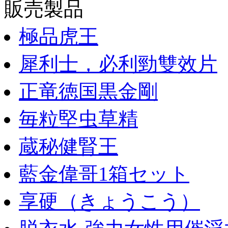
販売製品
極品虎王
犀利士，必利勁雙效片
正竜徳国黒金剛
毎粒堅虫草精
蔵秘健腎王
藍金偉哥1箱セット
享硬（きょうこう）