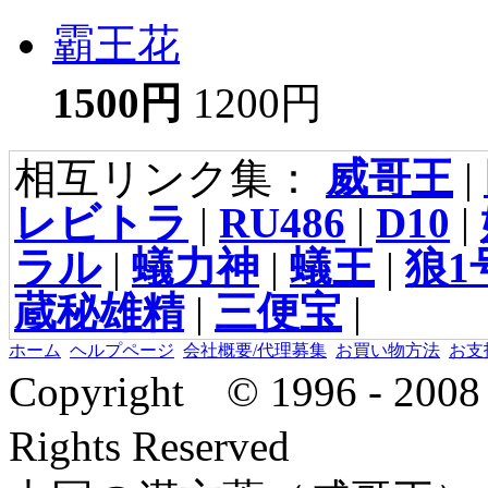
霸王花
1500円
1200円
相互リンク集：
威哥王
|
レビトラ
|
RU486
|
D10
|
ラル
|
蟻力神
|
蟻王
|
狼1
蔵秘雄精
|
三便宝
|
ホーム
ヘルプページ
会社概要/代理募集
お買い物方法
お支
Copyright © 1996 - 2
Rights Reserved