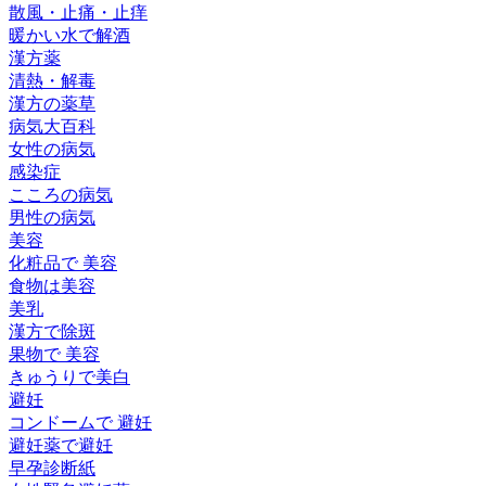
散風・止痛・止痒
暖かい水で解酒
漢方薬
清熱・解毒
漢方の薬草
病気大百科
女性の病気
感染症
こころの病気
男性の病気
美容
化粧品で 美容
食物は美容
美乳
漢方で除斑
果物で 美容
きゅうりで美白
避妊
コンドームで 避妊
避妊薬で避妊
早孕診断紙