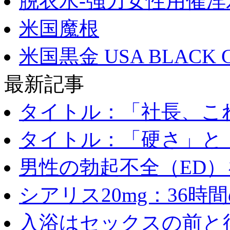
脱衣水-強力女性用催淫
米国魔根
米国黒金 USA BLACK 
最新記事
タイトル：「社長、これ
タイトル：「硬さ」と「
男性の勃起不全（ED）を
シアリス20mg：36時間の
入浴はセックスの前と後