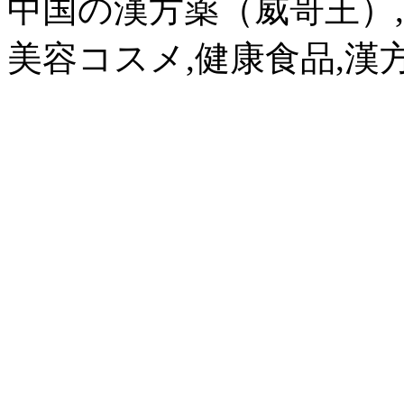
中国の漢方薬（威哥王）,
美容コスメ,健康食品,漢