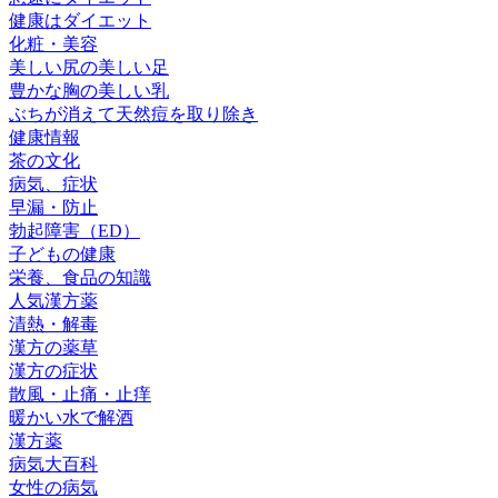
健康はダイエット
化粧・美容
美しい尻の美しい足
豊かな胸の美しい乳
ぶちが消えて天然痘を取り除き
健康情報
茶の文化
病気、症状
早漏・防止
勃起障害（ED）
子どもの健康
栄養、食品の知識
人気漢方薬
清熱・解毒
漢方の薬草
漢方の症状
散風・止痛・止痒
暖かい水で解酒
漢方薬
病気大百科
女性の病気