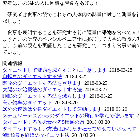
究者はこの3組の人に同様な昼食をあげます。
研究者は食事の後でこれらの人体内の熱量に対して測量を行い
収します。
食事を表明することを研究する前に適量に
果物
を食べて人
ますとこの研究のペンシルベニア州に参加して大学の教授の
は、以前の観点を実証したことを研究して、つまり食事の前
ています。
関連情報：
ダイエットして健康を減らすことに注意します
2018-03-25
自転車のダイエットする法
2018-03-25
階段のダイエットする法を登ります
2018-03-25
大腸の水治療法のダイエットする法
2018-03-25
睡眠のダイエットする法を減らします
2018-03-25
高い効率のダイエット
2018-03-20
20分の速効は全身ダイエットして運動します
2018-03-20
スチュワーデスと6歩のダイエットの飛行を学んで使います
2
ダイエットする族の食べる5種類の肉
2018-03-20
ダイエットするよい方法はあなたを狂ってやせていさせます
9種類最も経済のダイエット法
2018-03-20