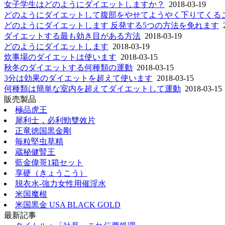
女子学生はどのようにダイエットしますか？
2018-03-19
どのようにダイエットして腹部をやせてようやく下りてくる
どのようにダイエットします 反発する5つの方法を免れます
2
ダイエットする最も効き目がある方法
2018-03-19
どのようにダイエットします
2018-03-19
炊事場のダイエットは使います
2018-03-15
秋冬のダイエットする何種類の運動
2018-03-15
3分は効果のダイエットを超えて使います
2018-03-15
何種類は簡単な室内を超えてダイエットして運動
2018-03-15
販売製品
極品虎王
犀利士，必利勁雙效片
正竜徳国黒金剛
毎粒堅虫草精
蔵秘健腎王
藍金偉哥1箱セット
享硬（きょうこう）
脱衣水-強力女性用催淫水
米国魔根
米国黒金 USA BLACK GOLD
最新記事