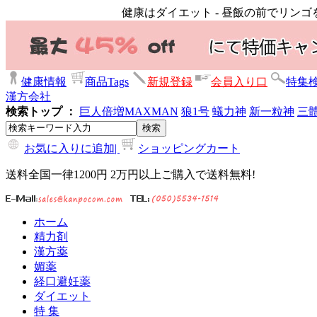
健康はダイエット - 昼飯の前でリン
健康情報
商品Tags
新規登録
会員入り口
特集
漢方会社
検索トップ ：
巨人倍増
MAXMAN
狼1号
蟻力神
新一粒神
三
お気に入りに追加|
ショッピングカート
送料全国一律1200円 2万円以上ご購入で送料無料!
ホーム
精力剤
漢方薬
媚薬
経口避妊薬
ダイエット
特 集