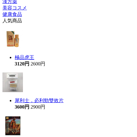
漢方薬
美容コスメ
健康食品
人気商品
極品虎王
3120円
2600円
犀利士，必利勁雙效片
3600円
2900円