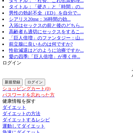
タイトル：「社長、これ伝票処理...
タイトル：「硬さ」と「時間」の...
男性の勃起不全（ED）を自分で...
シアリス20mg：36時間の効...
入浴はセックスの前と後のどちら...
高齢者も適切にセックスをするこ...
「巨人倍増」のファンタジー：山...
前立腺に良いものは何ですか?
性欲減退はどのように治療ですか...
愛の四季:「巨人倍増」が導く仲...
ログイン
ショッピングカート(0)
パスワードを忘れった方
健康情報を探す
ダイエット
ダイエットの方法
ダイエットするレシピ
運動してダイエット
急速にダイエット