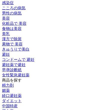
感染症
こころの病気
男性の病気
美容
化粧品で 美容
食物は美容
美乳
漢方で除斑
果物で 美容
きゅうりで美白
避妊
コンドームで 避妊
避妊薬で避妊
早孕診断紙
女性緊急避妊薬
商品を探す
精力剤
媚薬
経口避妊薬
ダイエット
中国特産