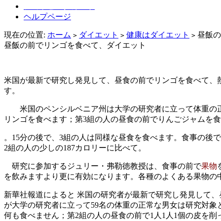
ショッピングカート
ヘルプページ
現在の位置:
ホーム
ダイエット
健康はダイエット
昼飯の
>
>
>
昼飯の前でリンゴを食べて、ダイエット
米国が最新で研究し発見して、昼食の前でリンゴを食べて、熱
す。
米国のペンシルベニア州は大学の研究者に立って体重の正常な
リンゴを食べます；第3組の人の昼食の前でりんごジャムを
。15分の後で、3組の人は同様な昼食を食べます。食事の後
2組の人の少しの187カロリーに比べて。
研究に参加するジュリー・弗勒徳教授は、食事の前で
果物
を飲みますより更に有効になります。各種のよくある果物の
新華社報道によると 米国の研究者が最新で研究し発見して
が大学の研究者に立って59名の体重の正常な男女は研究対象
何も食べません；第2組の人の昼食の前で1人1人1個の皮を