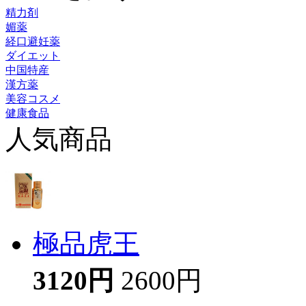
精力剤
媚薬
経口避妊薬
ダイエット
中国特産
漢方薬
美容コスメ
健康食品
人気商品
極品虎王
3120円
2600円