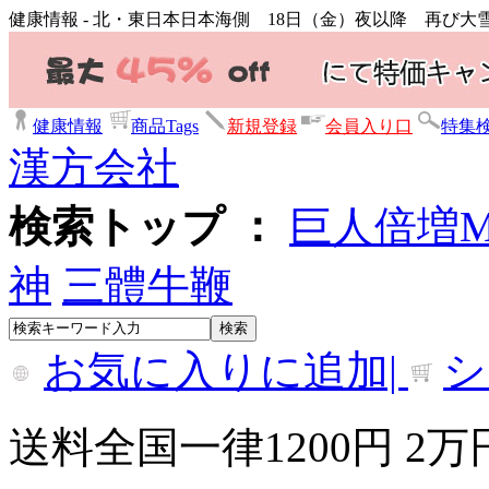
健康情報 - 北・東日本日本海側 18日（金）夜以降 再び大
健康情報
商品Tags
新規登録
会員入り口
特集
漢方会社
検索トップ ：
巨人倍増
神
三體牛鞭
お気に入りに追加|
シ
送料全国一律1200円 2