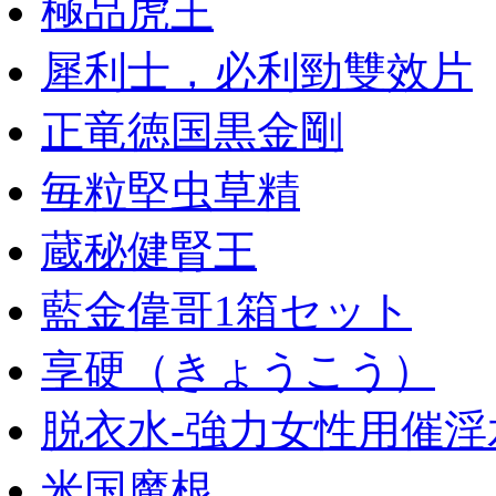
極品虎王
犀利士，必利勁雙效片
正竜徳国黒金剛
毎粒堅虫草精
蔵秘健腎王
藍金偉哥1箱セット
享硬（きょうこう）
脱衣水-強力女性用催淫
米国魔根