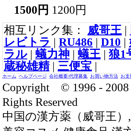
1500円
1200円
相互リンク集：
威哥王
|
レビトラ
|
RU486
|
D10
|
ラル
|
蟻力神
|
蟻王
|
狼1
蔵秘雄精
|
三便宝
|
ホーム
ヘルプページ
会社概要/代理募集
お買い物方法
お支
Copyright © 1996 - 2
Rights Reserved
中国の漢方薬（威哥王）,