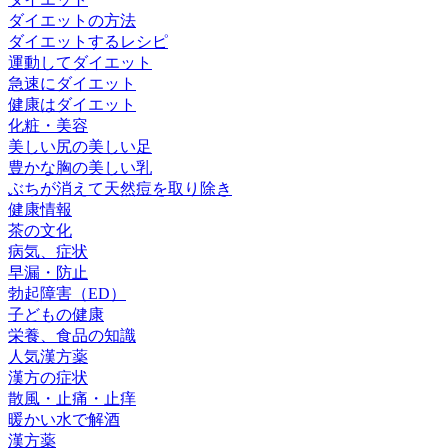
ダイエットの方法
ダイエットするレシピ
運動してダイエット
急速にダイエット
健康はダイエット
化粧・美容
美しい尻の美しい足
豊かな胸の美しい乳
ぶちが消えて天然痘を取り除き
健康情報
茶の文化
病気、症状
早漏・防止
勃起障害（ED）
子どもの健康
栄養、食品の知識
人気漢方薬
漢方の症状
散風・止痛・止痒
暖かい水で解酒
漢方薬