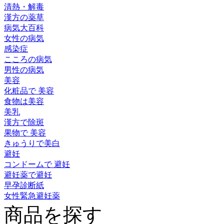
清熱・解毒
漢方の薬草
病気大百科
女性の病気
感染症
こころの病気
男性の病気
美容
化粧品で 美容
食物は美容
美乳
漢方で除斑
果物で 美容
きゅうりで美白
避妊
コンドームで 避妊
避妊薬で避妊
早孕診断紙
女性緊急避妊薬
商品を探す