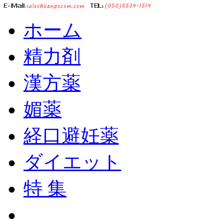
ホーム
精力剤
漢方薬
媚薬
経口避妊薬
ダイエット
特 集
ショッピングカート