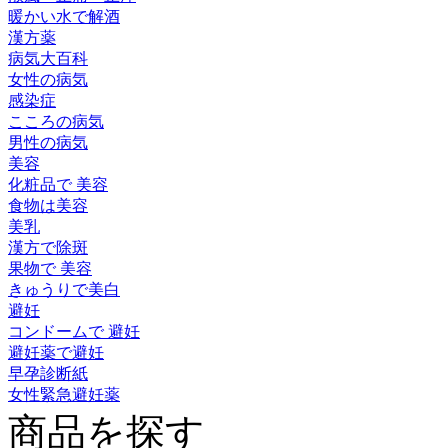
暖かい水で解酒
漢方薬
病気大百科
女性の病気
感染症
こころの病気
男性の病気
美容
化粧品で 美容
食物は美容
美乳
漢方で除斑
果物で 美容
きゅうりで美白
避妊
コンドームで 避妊
避妊薬で避妊
早孕診断紙
女性緊急避妊薬
商品を探す