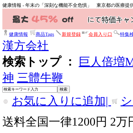
健康情報 - 年末の「深刻な機能不全危惧」 東京都の医療
健康情報
商品Tags
新規登録
会員入り口
特集
漢方会社
検索トップ ：
巨人倍増
神
三體牛鞭
お気に入りに追加|
シ
送料全国一律1200円 2