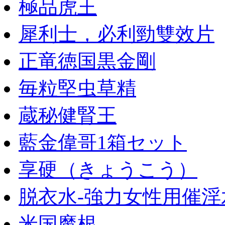
極品虎王
犀利士，必利勁雙效片
正竜徳国黒金剛
毎粒堅虫草精
蔵秘健腎王
藍金偉哥1箱セット
享硬（きょうこう）
脱衣水-強力女性用催淫
米国魔根