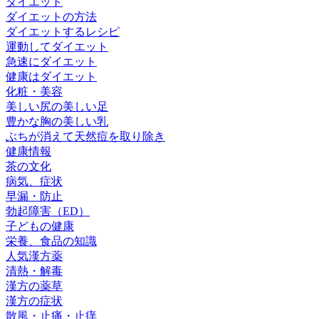
ダイエット
ダイエットの方法
ダイエットするレシピ
運動してダイエット
急速にダイエット
健康はダイエット
化粧・美容
美しい尻の美しい足
豊かな胸の美しい乳
ぶちが消えて天然痘を取り除き
健康情報
茶の文化
病気、症状
早漏・防止
勃起障害（ED）
子どもの健康
栄養、食品の知識
人気漢方薬
清熱・解毒
漢方の薬草
漢方の症状
散風・止痛・止痒