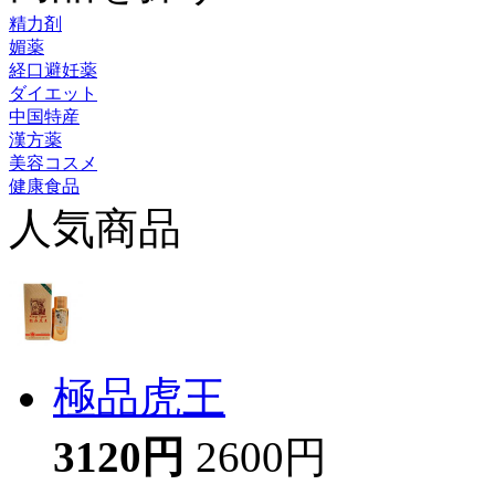
精力剤
媚薬
経口避妊薬
ダイエット
中国特産
漢方薬
美容コスメ
健康食品
人気商品
極品虎王
3120円
2600円