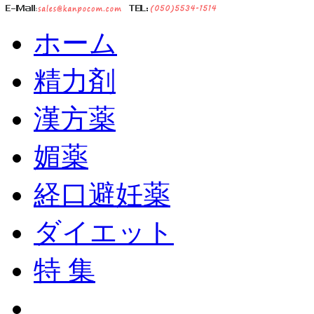
ホーム
精力剤
漢方薬
媚薬
経口避妊薬
ダイエット
特 集
ショッピングカート