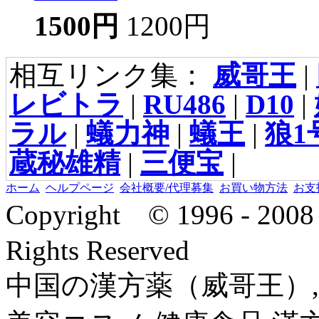
1500円
1200円
相互リンク集：
威哥王
|
レビトラ
|
RU486
|
D10
|
ラル
|
蟻力神
|
蟻王
|
狼1
蔵秘雄精
|
三便宝
|
ホーム
ヘルプページ
会社概要/代理募集
お買い物方法
お支
Copyright © 1996 - 2
Rights Reserved
中国の漢方薬（威哥王）,