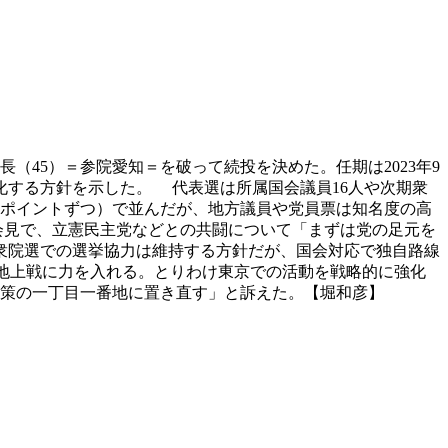
（45）＝参院愛知＝を破って続投を決めた。任期は2023年9
する方針を示した。 代表選は所属国会議員16人や次期衆
6ポイントずつ）で並んだが、地方議員や党員票は知名度の高
会見で、立憲民主党などとの共闘について「まずは党の足元を
衆院選での選挙協力は維持する方針だが、国会対応で独自路線
地上戦に力を入れる。とりわけ東京での活動を戦略的に強化
政策の一丁目一番地に置き直す」と訴えた。【堀和彦】