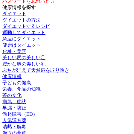
パスワードを忘れった方
健康情報を探す
ダイエット
ダイエットの方法
ダイエットするレシピ
運動してダイエット
急速にダイエット
健康はダイエット
化粧・美容
美しい尻の美しい足
豊かな胸の美しい乳
ぶちが消えて天然痘を取り除き
健康情報
子どもの健康
栄養、食品の知識
茶の文化
病気、症状
早漏・防止
勃起障害（ED）
人気漢方薬
清熱・解毒
漢方の薬草