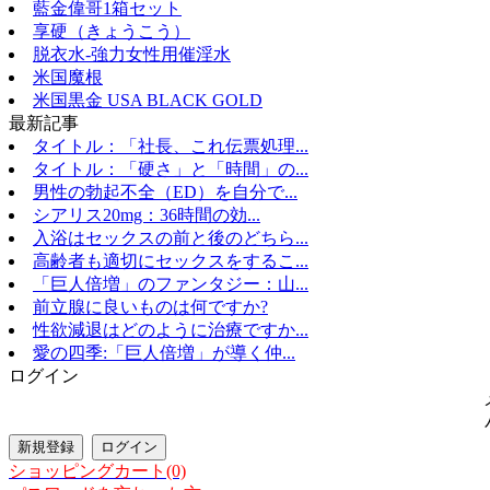
藍金偉哥1箱セット
享硬（きょうこう）
脱衣水-強力女性用催淫水
米国魔根
米国黒金 USA BLACK GOLD
最新記事
タイトル：「社長、これ伝票処理...
タイトル：「硬さ」と「時間」の...
男性の勃起不全（ED）を自分で...
シアリス20mg：36時間の効...
入浴はセックスの前と後のどちら...
高齢者も適切にセックスをするこ...
「巨人倍増」のファンタジー：山...
前立腺に良いものは何ですか?
性欲減退はどのように治療ですか...
愛の四季:「巨人倍増」が導く仲...
ログイン
ショッピングカート(0)