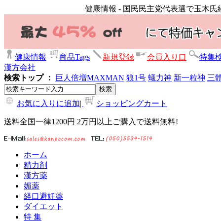
健康情報 - 国民民主党代表選で玉木
健康情報
商品Tags
新規登録
会員入り口
特集
漢方会社
検索トップ ：
巨人倍増
MAXMAN
狼1号
蟻力神
新一粒神
三
お気に入りに追加|
ショッピングカート
送料全国一律1200円 2万円以上ご購入で送料無料!
ホーム
精力剤
漢方薬
媚薬
経口避妊薬
ダイエット
特 集