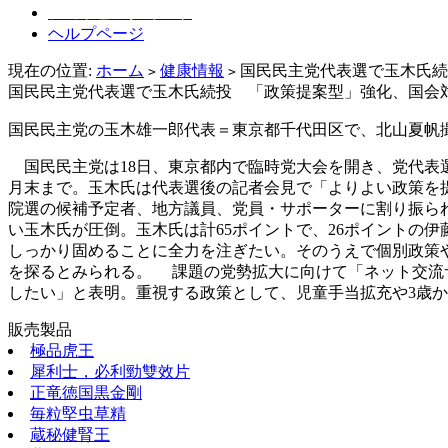
ショッピングカート
ヘルプページ
現在の位置:
ホーム
健康情報
国民民主党代表選で玉木氏続
>
>
国民民主党代表選で玉木氏続投 「政策提案型」強化、国会
国民民主党の玉木雄一郎代表＝東京都千代田区で、北山夏帆
国民民主党は18日、東京都内で臨時党大会を開き、党代表選で
月末まで。玉木氏は代表選後の記者会見で「よりよい政策を
院選の候補予定者、地方議員、党員・サポーターに割り振られ
い玉木氏が圧倒。玉木氏は計65ポイントで、26ポイントの
しっかり固めることに全力を注ぎたい。そのうえで個別政策
を探るとみられる。 課題の党勢拡大に向けて「ネット交流
したい」と表明。重視する政策として、児童手当拡充や3歳
販売製品
極品虎王
犀利士，必利勁雙效片
正竜徳国黒金剛
毎粒堅虫草精
蔵秘健腎王