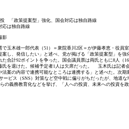
投 「政策提案型」強化、国会対応は独自路線
対応は独自路線
撮影
玉木雄一郎代表（51）＝衆院香川2区＝が伊藤孝恵・役員室長
提案し、発信したい」と述べ、党が掲げる「政策提案型」を強化
た合計92ポイントを争った。国会議員票は両氏ともに8人（1
伊藤氏を退けた。候補予定者1人は欠席だった。 玉木氏は記者
や法案の内容で連携可能なところは連携する」と述べた。次期
サービス（SNS）対策など空中戦に偏りがちだったが、地道な
からの義務教育化などを挙げ、「人への投資、未来への投資を