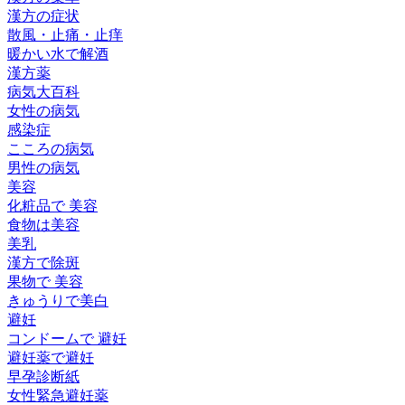
漢方の症状
散風・止痛・止痒
暖かい水で解酒
漢方薬
病気大百科
女性の病気
感染症
こころの病気
男性の病気
美容
化粧品で 美容
食物は美容
美乳
漢方で除斑
果物で 美容
きゅうりで美白
避妊
コンドームで 避妊
避妊薬で避妊
早孕診断紙
女性緊急避妊薬