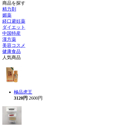
商品を探す
精力剤
媚薬
経口避妊薬
ダイエット
中国特産
漢方薬
美容コスメ
健康食品
人気商品
極品虎王
3120円
2600円