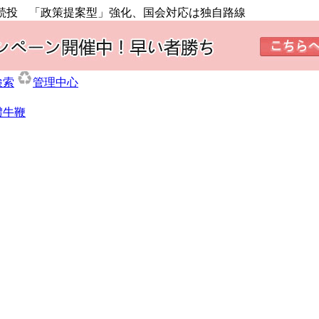
氏続投 「政策提案型」強化、国会対応は独自路線
検索
管理中心
體牛鞭