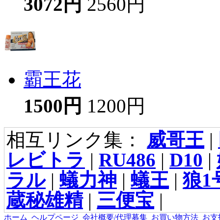
3072円
2560円
霸王花
1500円
1200円
相互リンク集：
威哥王
|
レビトラ
|
RU486
|
D10
|
ラル
|
蟻力神
|
蟻王
|
狼1
蔵秘雄精
|
三便宝
|
ホーム
ヘルプページ
会社概要/代理募集
お買い物方法
お支