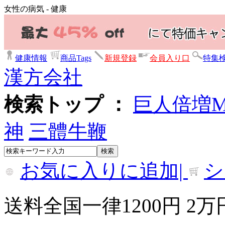
女性の病気 - 健康
健康情報
商品Tags
新規登録
会員入り口
特集
漢方会社
検索トップ ：
巨人倍増
神
三體牛鞭
お気に入りに追加|
シ
送料全国一律1200円 2