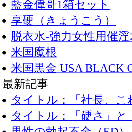
藍金偉哥1箱セット
享硬（きょうこう）
脱衣水-強力女性用催淫
米国魔根
米国黒金 USA BLACK 
最新記事
タイトル：「社長、これ
タイトル：「硬さ」と「
男性の勃起不全（ED）を