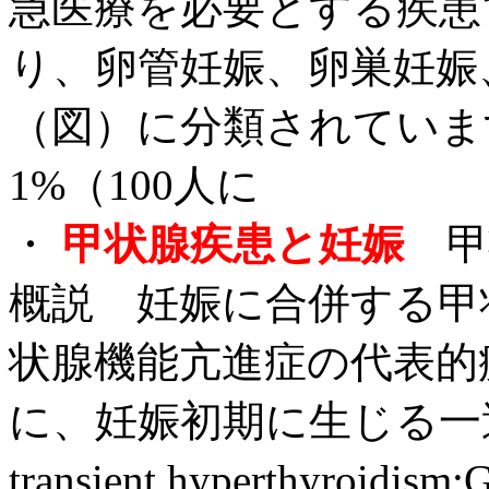
急医療を必要とする疾患
り、卵管妊娠、卵巣妊娠
（図）に分類されていま
1%（100人に
・
甲状腺疾患と妊娠
概説 妊娠に合併する甲
状腺機能亢進症の代表的
に、妊娠初期に生じる一過性の
transient hyperthy