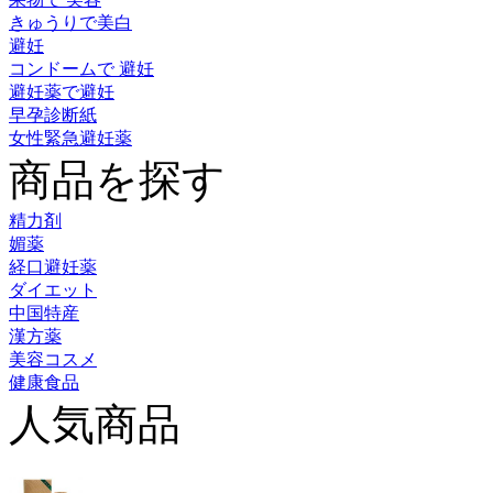
きゅうりで美白
避妊
コンドームで 避妊
避妊薬で避妊
早孕診断紙
女性緊急避妊薬
商品を探す
精力剤
媚薬
経口避妊薬
ダイエット
中国特産
漢方薬
美容コスメ
健康食品
人気商品