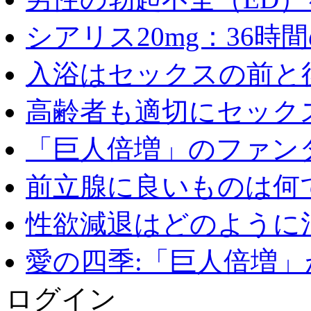
シアリス20mg：36時間の
入浴はセックスの前と後
高齢者も適切にセックス
「巨人倍増」のファンタ
前立腺に良いものは何
性欲減退はどのように治
愛の四季:「巨人倍増」が
ログイン