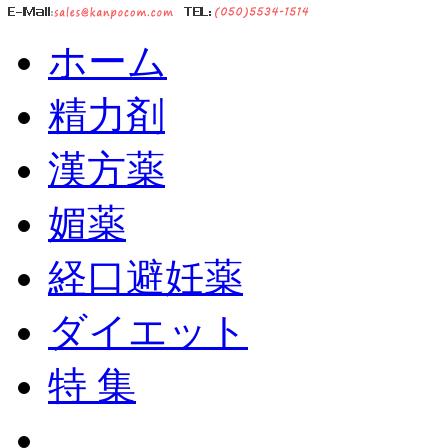
ホーム
精力剤
漢方薬
媚薬
経口避妊薬
ダイエット
特 集
ショッピングカート