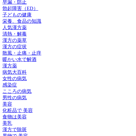
早漏・防止
勃起障害（ED）
子どもの健康
栄養、食品の知識
人気漢方薬
清熱・解毒
漢方の薬草
漢方の症状
散風・止痛・止痒
暖かい水で解酒
漢方薬
病気大百科
女性の病気
感染症
こころの病気
男性の病気
美容
化粧品で 美容
食物は美容
美乳
漢方で除斑
果物で 美容