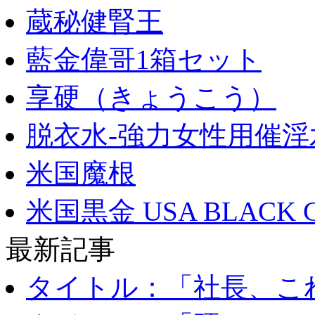
蔵秘健腎王
藍金偉哥1箱セット
享硬（きょうこう）
脱衣水-強力女性用催淫
米国魔根
米国黒金 USA BLACK 
最新記事
タイトル：「社長、これ