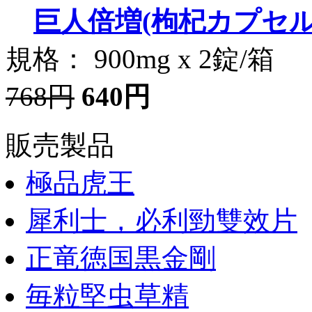
巨人倍増(枸杞カプセル
規格： 900mg x 2錠/箱
768円
640円
販売製品
極品虎王
犀利士，必利勁雙效片
正竜徳国黒金剛
毎粒堅虫草精