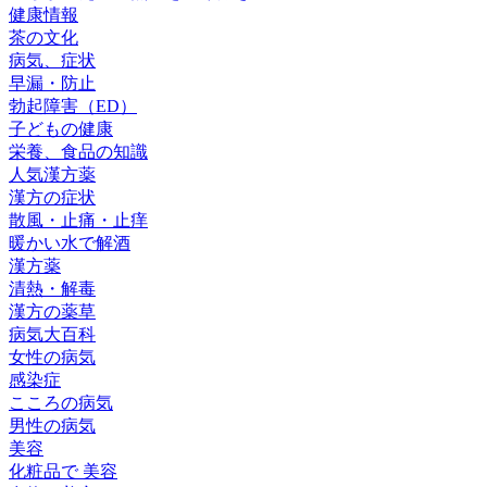
健康情報
茶の文化
病気、症状
早漏・防止
勃起障害（ED）
子どもの健康
栄養、食品の知識
人気漢方薬
漢方の症状
散風・止痛・止痒
暖かい水で解酒
漢方薬
清熱・解毒
漢方の薬草
病気大百科
女性の病気
感染症
こころの病気
男性の病気
美容
化粧品で 美容