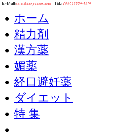
ホーム
精力剤
漢方薬
媚薬
経口避妊薬
ダイエット
特 集
ショッピングカート