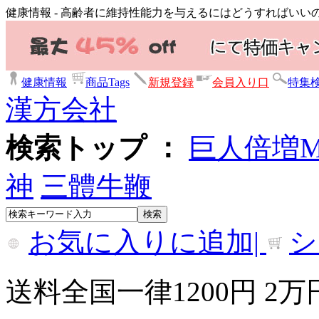
健康情報 - 高齢者に維持性能力を与えるにはどうすればいい
健康情報
商品Tags
新規登録
会員入り口
特集
漢方会社
検索トップ ：
巨人倍増
神
三體牛鞭
お気に入りに追加|
シ
送料全国一律1200円 2