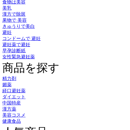
食物は美容
美乳
漢方で除斑
果物で 美容
きゅうりで美白
避妊
コンドームで 避妊
避妊薬で避妊
早孕診断紙
女性緊急避妊薬
商品を探す
精力剤
媚薬
経口避妊薬
ダイエット
中国特産
漢方薬
美容コスメ
健康食品