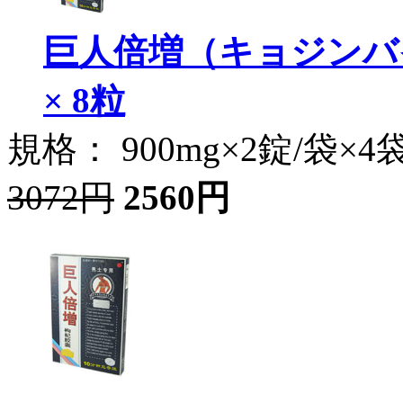
巨人倍増（キョジンバイ
× 8粒
規格： 900mg×2錠/袋×4
3072円
2560円