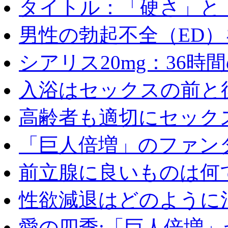
タイトル：「硬さ」と「
男性の勃起不全（ED）を
シアリス20mg：36時間の
入浴はセックスの前と後
高齢者も適切にセックス
「巨人倍増」のファンタ
前立腺に良いものは何
性欲減退はどのように治
愛の四季:「巨人倍増」が