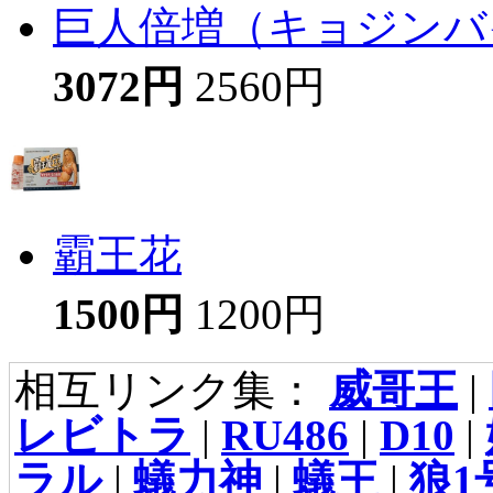
巨人倍増（キョジンバイ
3072円
2560円
霸王花
1500円
1200円
相互リンク集：
威哥王
|
レビトラ
|
RU486
|
D10
|
ラル
|
蟻力神
|
蟻王
|
狼1