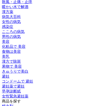
散風・止痛・止痒
暖かい水で解酒
漢方薬
病気大百科
女性の病気
感染症
こころの病気
男性の病気
美容
化粧品で 美容
食物は美容
美乳
漢方で除斑
果物で 美容
きゅうりで美白
避妊
コンドームで 避妊
避妊薬で避妊
早孕診断紙
女性緊急避妊薬
商品を探す