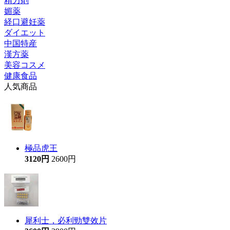
精力剤
媚薬
経口避妊薬
ダイエット
中国特産
漢方薬
美容コスメ
健康食品
人気商品
極品虎王
3120円
2600円
犀利士，必利勁雙效片