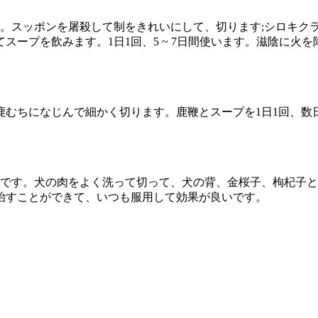
す。スッポンを屠殺して制をきれいにして、切ります;シロキク
スープを飲みます。1日1回、5 ~ 7日間使います。滋陰に火
を鹿むちになじんで細かく切ります。鹿鞭とスープを1日1回、
ラムです。犬の肉をよく洗って切って、犬の背、金桜子、枸杞子
治すことができて、いつも服用して効果が良いです。