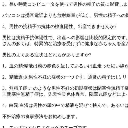
3、長い時間コンピュータを使って男性の精子の質に影響しま
パソコンは携帯電話よりも放射線量が低く、男性の精子への
4、男性の抗精子の抗体の検査陽性、出産できませんか?
男性は抗精子抗体陽性で、出産への影響は比較的限定的です
さんの多くは、特異的な治療を受けずに健康な赤ちゃんを産
男性のよくある症状はどれらがありますか?
1、血の精:精液は粉の赤色を呈してあるいは血走った細い線
2、精液過少:男性不妊の症状の一つです。通常の精子は1ミ
3、無精子症:このような男性不妊の初期症状は閉塞性無精
非閉塞性無精子症は、先天性染色体異常、隠睾丸症などによ
4、白濁:白濁は男性の尿の中で精液を混ぜて挟んで、あるい
不妊治療の食事療法をお勧めします。
1、スッポンとシロキクラゲのスープです。