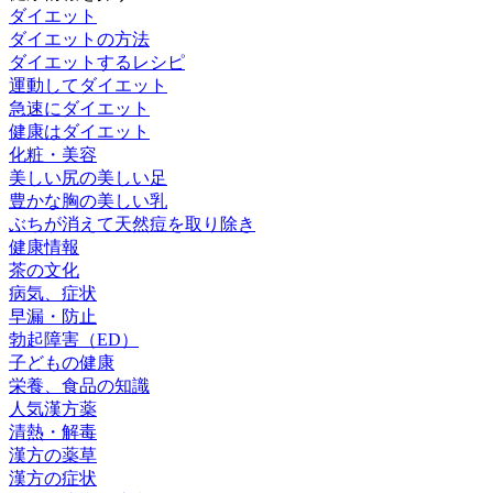
ダイエット
ダイエットの方法
ダイエットするレシピ
運動してダイエット
急速にダイエット
健康はダイエット
化粧・美容
美しい尻の美しい足
豊かな胸の美しい乳
ぶちが消えて天然痘を取り除き
健康情報
茶の文化
病気、症状
早漏・防止
勃起障害（ED）
子どもの健康
栄養、食品の知識
人気漢方薬
清熱・解毒
漢方の薬草
漢方の症状