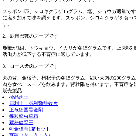
スッポン1匹、シロキクラゲ15グラム、塩、ショウガ適量で
に塩を加えて味を調えます。スッポン、シロキクラゲを食べて
す。
2、鹿鞭巴戟のスープです
鹿鞭が1組、トウキョウ、イカリが各15グラムです。上3味
活働力が低下する不育症に適しています。
3、ロース犬肉スープです
犬の背、金桜子、枸杞子の各15グラム、細い犬肉の200グ
肉を食べ、スープを飲みます。腎壮陽を補います。不育症を
販売製品
極品虎王
犀利士，必利勁雙效片
正竜徳国黒金剛
毎粒堅虫草精
蔵秘健腎王
藍金偉哥1箱セット
享硬（きょうこう）