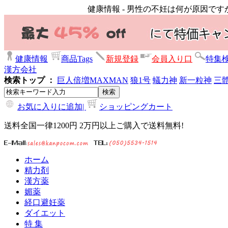
健康情報 - 男性の不妊は何が原因で
健康情報
商品Tags
新規登録
会員入り口
特集
漢方会社
検索トップ ：
巨人倍増
MAXMAN
狼1号
蟻力神
新一粒神
三
お気に入りに追加|
ショッピングカート
送料全国一律1200円 2万円以上ご購入で送料無料!
ホーム
精力剤
漢方薬
媚薬
経口避妊薬
ダイエット
特 集