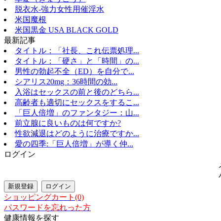
脱衣水-強力女性用催淫水
米国魔根
米国黒金 USA BLACK GOLD
最新記事
タイトル：「社長、これ伝票処理...
タイトル：「硬さ」と「時間」の...
男性の勃起不全（ED）を自分で...
シアリス20mg：36時間の効...
入浴はセックスの前と後のどちら...
高齢者も適切にセックスをするこ...
「巨人倍増」のファンタジー：山...
前立腺に良いものは何ですか?
性欲減退はどのように治療ですか...
愛の四季:「巨人倍増」が導く仲...
ログイン
ショッピングカート(0)
パスワードを忘れった方
健康情報を探す