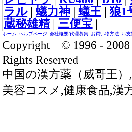
ラル
|
蟻力神
|
蟻王
|
狼1
蔵秘雄精
|
三便宝
|
ホーム
ヘルプページ
会社概要/代理募集
お買い物方法
お支
Copyright © 1996 - 2
Rights Reserved
中国の漢方薬（威哥王）,
美容コスメ,健康食品,漢