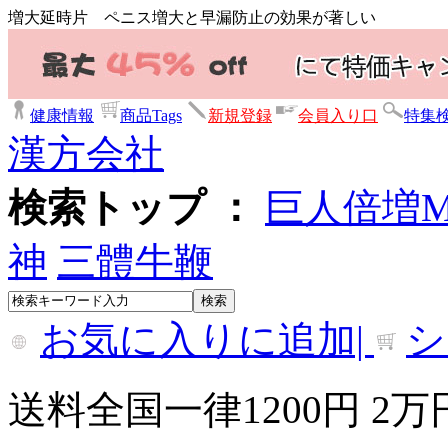
増大延時片 ペニス増大と早漏防止の効果が著しい
健康情報
商品Tags
新規登録
会員入り口
特集
漢方会社
検索トップ ：
巨人倍増
神
三體牛鞭
お気に入りに追加|
シ
送料全国一律1200円 2