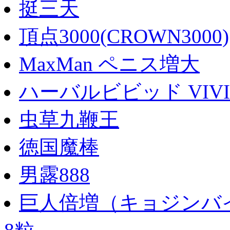
挺三天
頂点3000(CROWN3000)
MaxMan ペニス増大
ハーバルビビッド VIVI
虫草九鞭王
徳国魔棒
男露888
巨人倍増（キョジンバイ