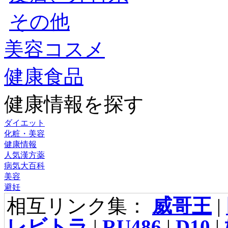
その他
美容コスメ
健康食品
健康情報を探す
ダイエット
化粧・美容
健康情報
人気漢方薬
病気大百科
美容
避妊
相互リンク集：
威哥王
|
レビトラ
|
RU486
|
D10
|