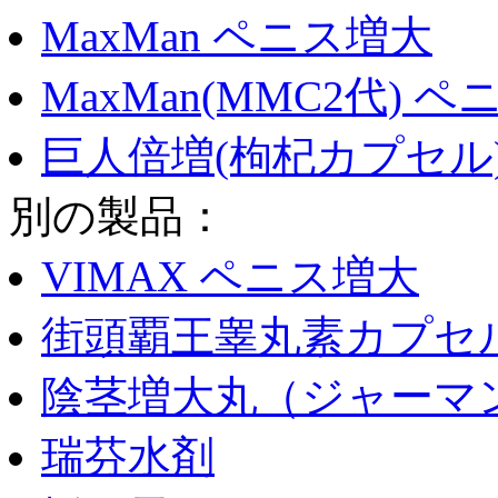
MaxMan ペニス増大
MaxMan(MMC2代) 
巨人倍増(枸杞カプセル)
別の製品：
VIMAX ペニス増大
街頭覇王睾丸素カプセ
陰茎増大丸（ジャーマ
瑞芬水剤