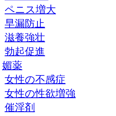
ペニス増大
早漏防止
滋養強壮
勃起促進
媚薬
女性の不感症
女性の性欲増強
催淫剤