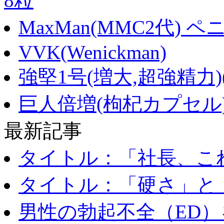
8粒
MaxMan(MMC2代) 
VVK(Wenickman)
強堅1号(増大,超強精力)
巨人倍増(枸杞カプセル)
最新記事
タイトル：「社長、これ
タイトル：「硬さ」と「
男性の勃起不全（ED）を