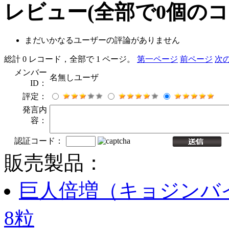
レビュー
(全部で
0
個のコ
まだいかなるユーザーの評論がありません
総計 0 レコード，全部で 1 ページ。
第一ページ
前ページ
次
メンバー
名無しユーザ
ID：
評定：
発言内
容：
認証コード：
販売製品：
巨人倍増（キョジンバイ
8粒