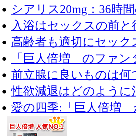
シアリス20mg：36時間の
入浴はセックスの前と後
高齢者も適切にセックス
「巨人倍増」のファンタ
前立腺に良いものは何
性欲減退はどのように治
愛の四季:「巨人倍増」が