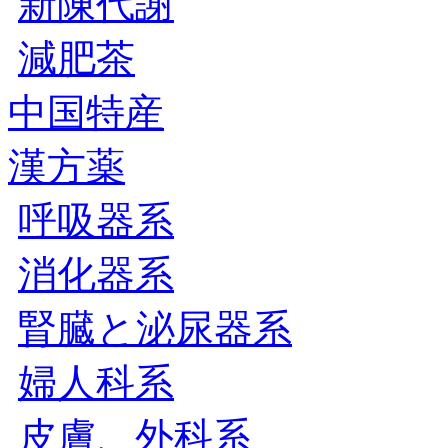
新陳代謝
減肥茶
中国特産
漢方薬
呼吸器系
消化器系
腎臓と泌尿器系
婦人科系
皮膚、外科系