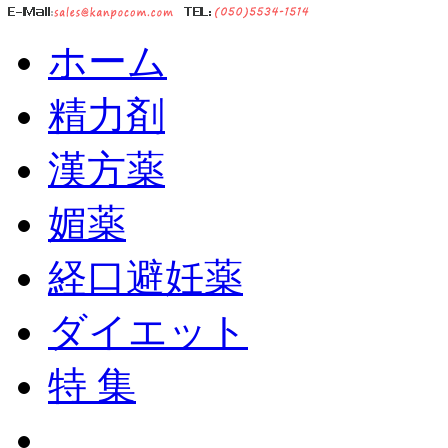
ホーム
精力剤
漢方薬
媚薬
経口避妊薬
ダイエット
特 集
ショッピングカート