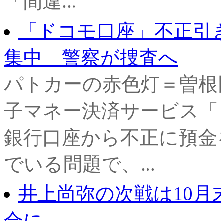
「間違...
「ドコモ口座」不正引
集中 警察が捜査へ
パトカーの赤色灯＝曽根
子マネー決済サービス「
銀行口座から不正に預金
でいる問題で、...
井上尚弥の次戦は10月
合に