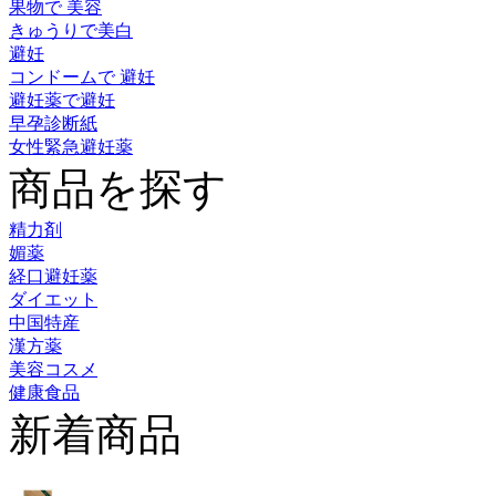
果物で 美容
きゅうりで美白
避妊
コンドームで 避妊
避妊薬で避妊
早孕診断紙
女性緊急避妊薬
商品を探す
精力剤
媚薬
経口避妊薬
ダイエット
中国特産
漢方薬
美容コスメ
健康食品
新着商品