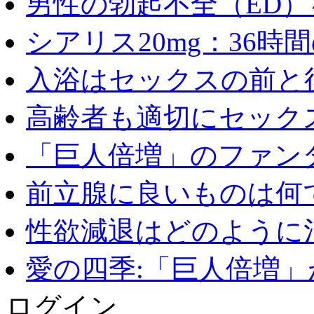
男性の勃起不全（ED）を
シアリス20mg：36時間の
入浴はセックスの前と後
高齢者も適切にセックス
「巨人倍増」のファンタ
前立腺に良いものは何
性欲減退はどのように治
愛の四季:「巨人倍増」が
ログイン