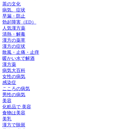
茶の文化
病気、症状
早漏・防止
勃起障害（ED）
人気漢方薬
清熱・解毒
漢方の薬草
漢方の症状
散風・止痛・止痒
暖かい水で解酒
漢方薬
病気大百科
女性の病気
感染症
こころの病気
男性の病気
美容
化粧品で 美容
食物は美容
美乳
漢方で除斑