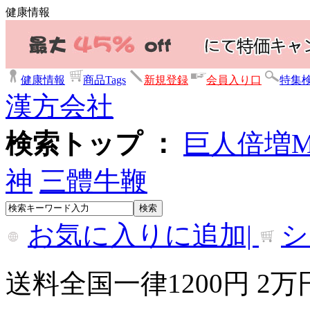
健康情報
健康情報
商品Tags
新規登録
会員入り口
特集
漢方会社
検索トップ ：
巨人倍増
神
三體牛鞭
お気に入りに追加|
シ
送料全国一律1200円 2