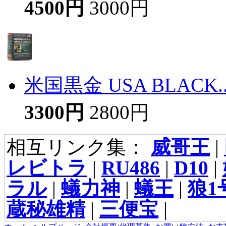
4500円
3000円
米国黒金 USA BLACK..
3300円
2800円
相互リンク集：
威哥王
|
レビトラ
|
RU486
|
D10
|
ラル
|
蟻力神
|
蟻王
|
狼1
蔵秘雄精
|
三便宝
|