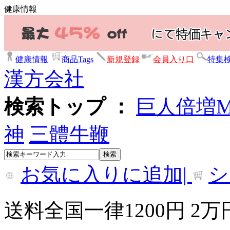
健康情報
健康情報
商品Tags
新規登録
会員入り口
特集
漢方会社
検索トップ ：
巨人倍増
神
三體牛鞭
お気に入りに追加|
シ
送料全国一律1200円 2