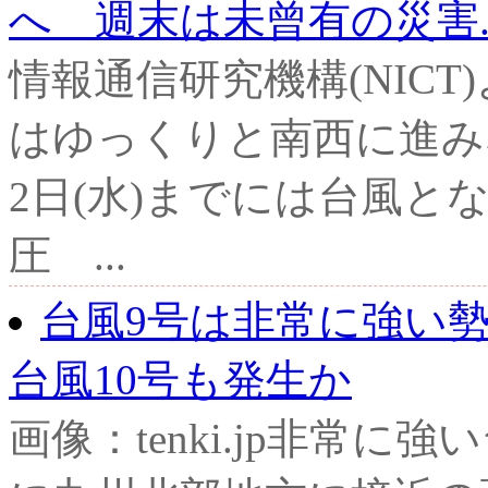
へ 週末は未曾有の災害..
情報通信研究機構(NIC
はゆっくりと南西に進み
2日(水)までには台風と
圧 ...
台風9号は非常に強い
台風10号も発生か
画像：tenki.jp非常に強