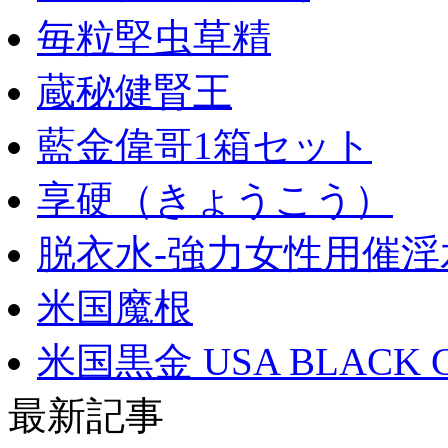
毎粒堅虫草精
蔵秘健腎王
藍金偉哥1箱セット
享硬（きょうこう）
脱衣水-強力女性用催淫
米国魔根
米国黒金 USA BLACK 
最新記事