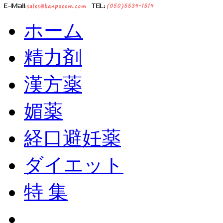
ホーム
精力剤
漢方薬
媚薬
経口避妊薬
ダイエット
特 集
ショッピングカート