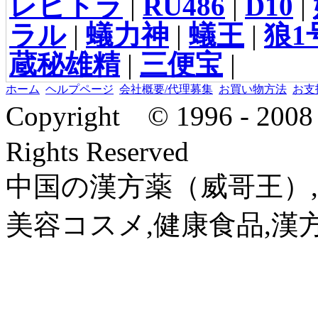
レビトラ
|
RU486
|
D10
|
ラル
|
蟻力神
|
蟻王
|
狼1
蔵秘雄精
|
三便宝
|
ホーム
ヘルプページ
会社概要/代理募集
お買い物方法
お支
Copyright © 1996 - 2
Rights Reserved
中国の漢方薬（威哥王）,
美容コスメ,健康食品,漢