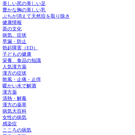
美しい尻の美しい足
豊かな胸の美しい乳
ぶちが消えて天然痘を取り除き
健康情報
茶の文化
病気、症状
早漏・防止
勃起障害（ED）
子どもの健康
栄養、食品の知識
人気漢方薬
漢方の症状
散風・止痛・止痒
暖かい水で解酒
漢方薬
清熱・解毒
漢方の薬草
病気大百科
女性の病気
感染症
こころの病気