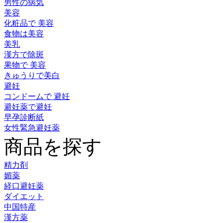
男性の病気
美容
化粧品で 美容
食物は美容
美乳
漢方で除斑
果物で 美容
きゅうりで美白
避妊
コンドームで 避妊
避妊薬で避妊
早孕診断紙
女性緊急避妊薬
商品を探す
精力剤
媚薬
経口避妊薬
ダイエット
中国特産
漢方薬