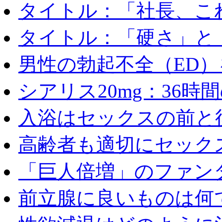
タイトル：「社長、これ
タイトル：「硬さ」と「
男性の勃起不全（ED）を
シアリス20mg：36時間の
入浴はセックスの前と後
高齢者も適切にセックス
「巨人倍増」のファンタ
前立腺に良いものは何