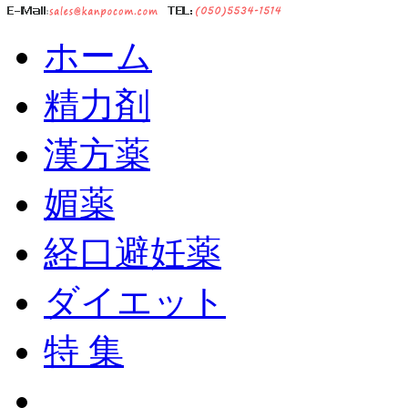
ホーム
精力剤
漢方薬
媚薬
経口避妊薬
ダイエット
特 集
ショッピングカート