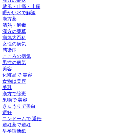
漢方の症状
散風・止痛・止痒
暖かい水で解酒
漢方薬
清熱・解毒
漢方の薬草
病気大百科
女性の病気
感染症
こころの病気
男性の病気
美容
化粧品で 美容
食物は美容
美乳
漢方で除斑
果物で 美容
きゅうりで美白
避妊
コンドームで 避妊
避妊薬で避妊
早孕診断紙