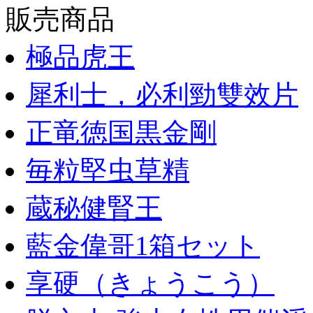
販売商品
極品虎王
犀利士，必利勁雙效片
正竜徳国黒金剛
毎粒堅虫草精
蔵秘健腎王
藍金偉哥1箱セット
享硬（きょうこう）