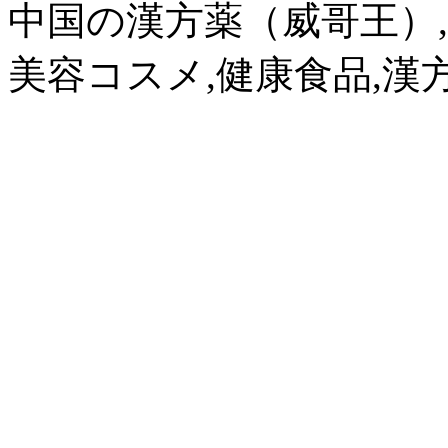
中国の漢方薬（威哥王）,
美容コスメ,健康食品,漢