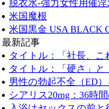
脱衣水-強力女性用催淫
米国魔根
米国黒金 USA BLACK 
最新記事
タイトル：「社長、これ
タイトル：「硬さ」と「
男性の勃起不全（ED）を
シアリス20mg：36時間の
入浴はセックスの前と後