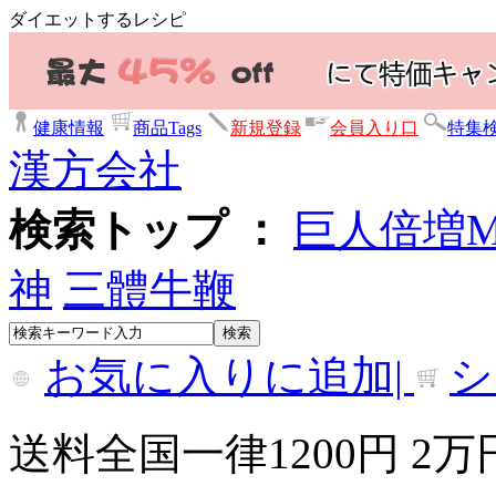
ダイエットするレシピ
健康情報
商品Tags
新規登録
会員入り口
特集
漢方会社
検索トップ ：
巨人倍増
神
三體牛鞭
お気に入りに追加|
シ
送料全国一律1200円 2