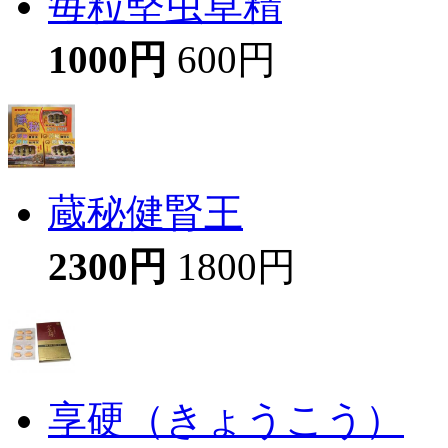
毎粒堅虫草精
1000円
600円
蔵秘健腎王
2300円
1800円
享硬（きょうこう）