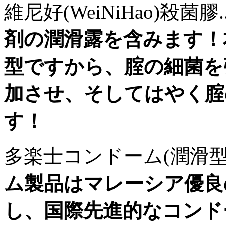
維尼好(WeiNiHao)殺菌膠..
剤の潤滑露を含みます！本
型ですから、腟の細菌を
加させ、そしてはやく腟
す！
多楽士コンドーム(潤滑型
ム製品はマレーシア優良
し、国際先進的なコンド