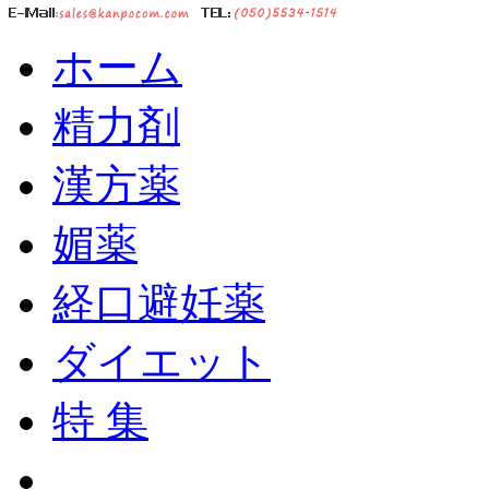
ホーム
精力剤
漢方薬
媚薬
経口避妊薬
ダイエット
特 集
ショッピングカート