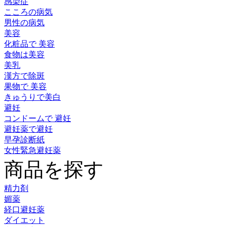
感染症
こころの病気
男性の病気
美容
化粧品で 美容
食物は美容
美乳
漢方で除斑
果物で 美容
きゅうりで美白
避妊
コンドームで 避妊
避妊薬で避妊
早孕診断紙
女性緊急避妊薬
商品を探す
精力剤
媚薬
経口避妊薬
ダイエット