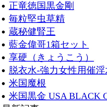
正竜徳国黒金剛
毎粒堅虫草精
蔵秘健腎王
藍金偉哥1箱セット
享硬（きょうこう）
脱衣水-強力女性用催淫
米国魔根
米国黒金 USA BLACK 