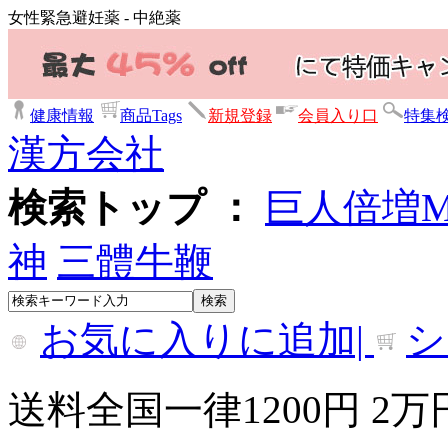
女性緊急避妊薬 - 中絶薬
健康情報
商品Tags
新規登録
会員入り口
特集
漢方会社
検索トップ ：
巨人倍増
神
三體牛鞭
お気に入りに追加|
シ
送料全国一律1200円 2