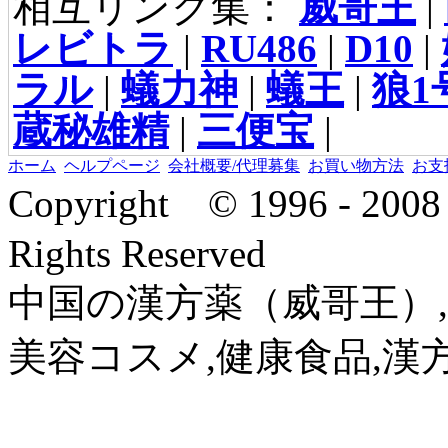
相互リンク集：
威哥王
|
レビトラ
|
RU486
|
D10
|
ラル
|
蟻力神
|
蟻王
|
狼1
蔵秘雄精
|
三便宝
|
ホーム
ヘルプページ
会社概要/代理募集
お買い物方法
お支
Copyright © 1996 - 2
Rights Reserved
中国の漢方薬（威哥王）,
美容コスメ,健康食品,漢