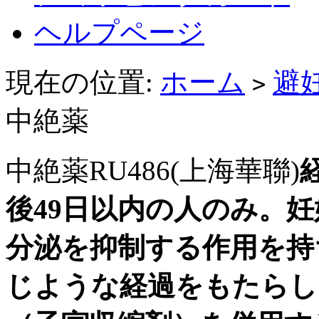
ヘルプページ
現在の位置:
ホーム
避
>
中絶薬
中絶薬RU486(上海華聯)
後49日以内の人のみ。
分泌を抑制する作用を持
じような経過をもたらし