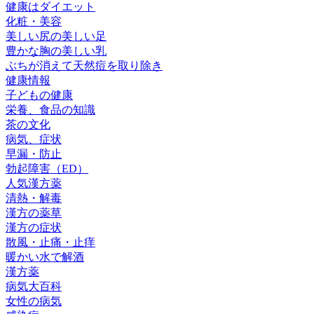
健康はダイエット
化粧・美容
美しい尻の美しい足
豊かな胸の美しい乳
ぶちが消えて天然痘を取り除き
健康情報
子どもの健康
栄養、食品の知識
茶の文化
病気、症状
早漏・防止
勃起障害（ED）
人気漢方薬
清熱・解毒
漢方の薬草
漢方の症状
散風・止痛・止痒
暖かい水で解酒
漢方薬
病気大百科
女性の病気