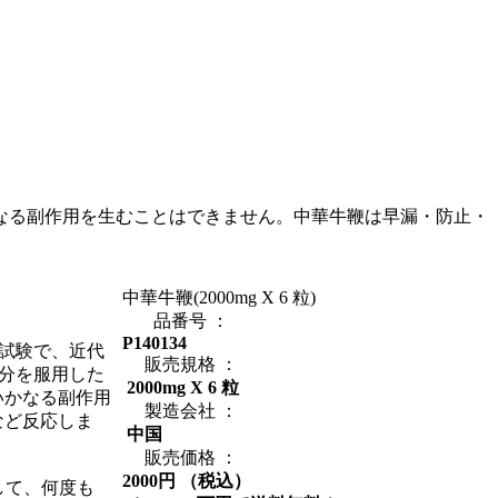
かなる副作用を生むことはできません。中華牛鞭は早漏・防止・
中華牛鞭(2000mg X 6 粒)
品番号 ：
P140134
床試験で、近代
販売規格 ：
0分を服用した
2000mg X 6 粒
いかなる副作用
製造会社 ：
など反応しま
中国
。
販売価格 ：
2000円 （税込）
して、何度も