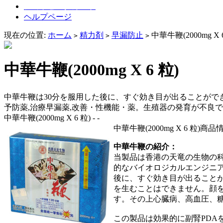
ショッピングカート
ヘルプページ
現在の位置:
ホーム
精力剤
早漏防止
中華牛鞭(2000mg X 
>
>
>
中華牛鞭(2000mg X 6 粒)
中華牛鞭は30分を服用した後に、すぐ効き目が出ることがで
予防薬,治療早漏薬,改善・性機能・薬。生殖器の発育が不良
中華牛鞭(2000mg X 6 粒) - -
中華牛鞭(2000mg X 6 粒)商
中華牛鞭の紹介：
当製品は香港の天竜の生物の科
的なバイオロジカルエンジニア
後に、すぐ効き目が出ることが
を生むことはできません。顔
す。その上心臓病、高血圧、
この製品は効果的に副腎PDA