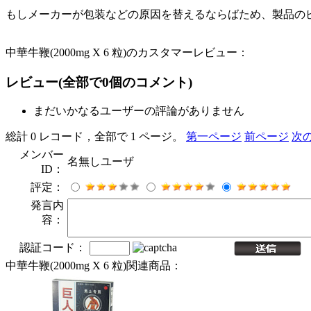
もしメーカーが包装などの原因を替えるならばため、製品の
中華牛鞭(2000mg X 6 粒)のカスタマーレビュー：
レビュー
(全部で
0
個のコメント)
まだいかなるユーザーの評論がありません
総計 0 レコード，全部で 1 ページ。
第一ページ
前ページ
次
メンバー
名無しユーザ
ID：
評定：
発言内
容：
認証コード：
中華牛鞭(2000mg X 6 粒)関連商品：