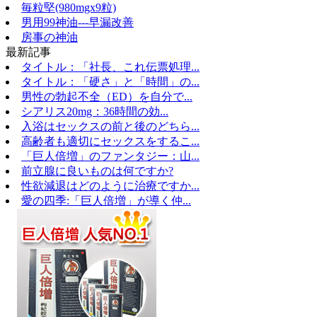
毎粒堅(980mgx9粒)
男用99神油---早漏改善
房事の神油
最新記事
タイトル：「社長、これ伝票処理...
タイトル：「硬さ」と「時間」の...
男性の勃起不全（ED）を自分で...
シアリス20mg：36時間の効...
入浴はセックスの前と後のどちら...
高齢者も適切にセックスをするこ...
「巨人倍増」のファンタジー：山...
前立腺に良いものは何ですか?
性欲減退はどのように治療ですか...
愛の四季:「巨人倍増」が導く仲...