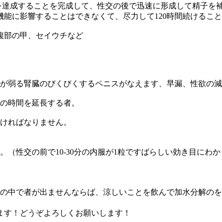
を達成することを完成して、性交の後で迅速に形成して精子を
能に影響することはできなくて、尽力して120時間続けるこ
腹部の甲、セイウチなど
体が弱る腎臓のびくびくするペニスがなえます、早漏、性欲の
愛の時間を延長する者。
なければなりません。
（性交の前で10-30分の内服が1粒ですばらしい効き目にわ
交の中で者が出ませんならば、涼しいことを飲んで加水分解の
ます！どうぞよろしくお願いします！