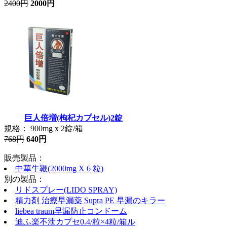
2400円
2000円
巨人倍増(枸杞カプセル)2錠
規格： 900mg x 2錠/箱
768円
640円
販売製品：
中華牛鞭(2000mg X 6 粒)
別の製品：
リドスプレー(LIDO SPRAY)
精力剤 治療早漏薬 Supra PE 早漏のキラー
liebea traum早漏防止コンドーム
迪ふ楽不泄カプセ0.4/粒×4粒/箱ル