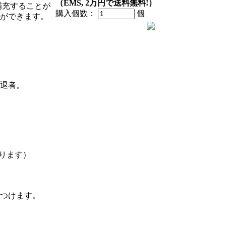
（EMS, 2万円で送料無料!）
補充することが
購入個数：
個
とができます。
減退者。
かります）
をつけます。