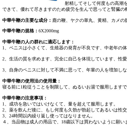
射精してそして何度もの高潮
できて、優れて尽きますのため疲労を生んで思ってと腎臓の機
中華牛鞭の主要な成分：
鹿の鞭、ヤクの睾丸、黄精、カメの
中華牛鞭の規格：
6X2000mg
中華牛鞭の人の群れに適応します：
1、ペニスは小さくて、生殖器の発育が不良です、中老年の
2、生活の質を求めます、完全に自己を体現しています、性
3、自身のペニスに対して不満に思って、年輩の人を増加し
中華牛鞭の使用法の使用量：
寝る前に1粒従うことを制限して、ぬるいお湯で服用しますで。
中華牛鞭の注意事項：
1、成功を急いではいけなくて、量を超えて服用します。
2、薬を飲んだ後に、もし何度も久勃が勃起してあるいは性
3、24時間以内繰り返し使ってはなりません。
４、当品物は成人の用品で、18歳以下は買わないように願い