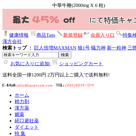
中華牛鞭(2000mg X 6 粒)
健康情報
商品Tags
新規登録
会員入り口
特集
漢方会社
検索トップ ：
巨人倍増
MAXMAN
狼1号
蟻力神
新一粒神
三
お気に入りに追加|
ショッピングカート
送料全国一律1200円 2万円以上ご購入で送料無料!
ホーム
精力剤
漢方薬
媚薬
経口避妊薬
ダイエット
特 集