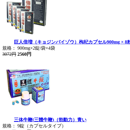
巨人倍増（キョジンバイゾウ）枸杞カプセル900mg × 8
規格： 900mg×2錠/袋×4袋
3072円
2560円
三体牛鞭(三體牛鞭)（勃動力）青い
規格： 9錠（カプセルタイプ）