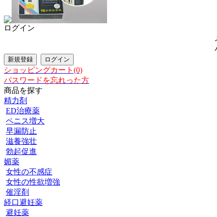
ログイン
ショッピングカート(0)
パスワードを忘れった方
商品を探す
精力剤
ED治療薬
ペニス増大
早漏防止
滋養強壮
勃起促進
媚薬
女性の不感症
女性の性欲増強
催淫剤
経口避妊薬
避妊薬