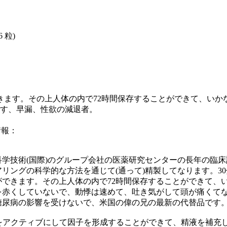
6 粒)
きます。その上人体の内で72時間保存することができて、い
です、早漏、性欲の減退者。
品情報：
学技術(国際)のグループ会社の医薬研究センターの長年の臨
リングの科学的な方法を通じて(通って)精製してなります。3
できます。その上人体の内で72時間保存することができて、
を赤くしていないで、動悸は速めて、吐き気がして頭が痛くて
糖尿病の影響を受けないで、米国の偉の兄の最新の代替品です
をアクティブにして因子を形成することができて、精液を補充