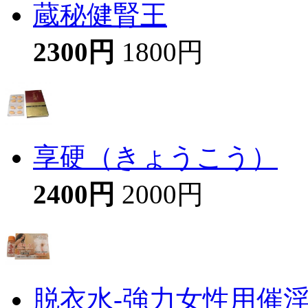
蔵秘健腎王
2300円
1800円
享硬（きょうこう）
2400円
2000円
脱衣水-強力女性用催