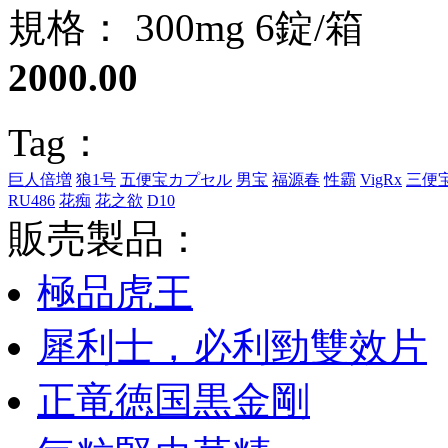
規格： 300mg 6錠/箱
2000.00
Tag：
巨人倍増
狼1号
五便宝カプセル
男宝
福源春
性霸
VigRx
三便
RU486
花痴
花之欲
D10
販売製品：
極品虎王
犀利士，必利勁雙效片
正竜徳国黒金剛