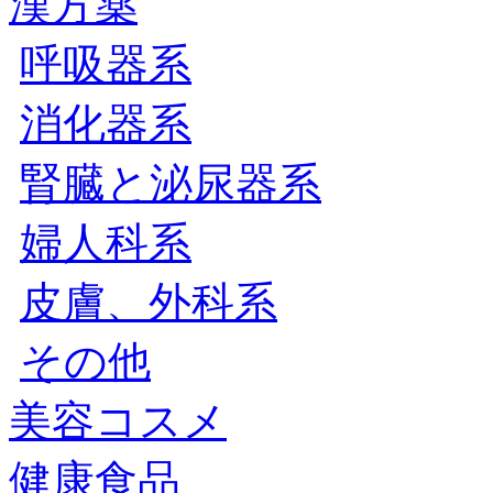
漢方薬
呼吸器系
消化器系
腎臓と泌尿器系
婦人科系
皮膚、外科系
その他
美容コスメ
健康食品