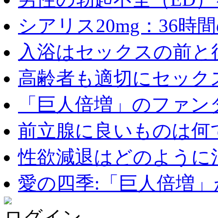
シアリス20mg：36時間の
入浴はセックスの前と後
高齢者も適切にセックス
「巨人倍増」のファンタ
前立腺に良いものは何
性欲減退はどのように治
愛の四季:「巨人倍増」が
ログイン