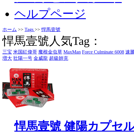
ヘルプページ
ホーム
>>
Tags
>>
悍馬壹號
悍馬壹號人気Tag：
三宝
米国紅偉哥
魔根金虫草
MaxMan
Force Culminate 6008
速
増大
壮陽一号
金威龍
超級帥克
悍馬壹號 健陽カプセ