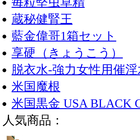
毎粒堅虫草精
蔵秘健腎王
藍金偉哥1箱セット
享硬（きょうこう）
脱衣水-強力女性用催淫
米国魔根
米国黒金 USA BLACK 
人気商品：