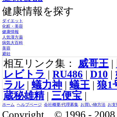
健康情報を探す
ダイエット
化粧・美容
健康情報
人気漢方薬
病気大百科
美容
避妊
相互リンク集：
威哥王
|
レビトラ
|
RU486
|
D10
|
ラル
|
蟻力神
|
蟻王
|
狼1
蔵秘雄精
|
三便宝
|
ホーム
ヘルプページ
会社概要/代理募集
お買い物方法
お支
Copyright © 1996 - 2