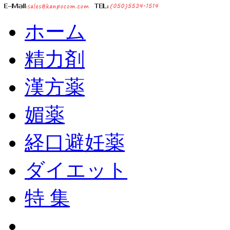
ホーム
精力剤
漢方薬
媚薬
経口避妊薬
ダイエット
特 集
ショッピングカート