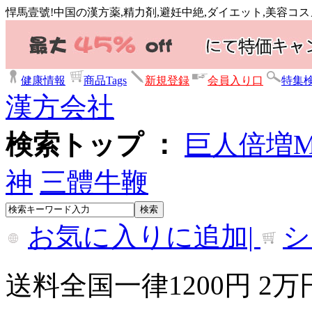
悍馬壹號!中国の漢方薬,精力剤,避妊中絶,ダイエット,美容コ
健康情報
商品Tags
新規登録
会員入り口
特集
漢方会社
検索トップ ：
巨人倍増
神
三體牛鞭
お気に入りに追加|
シ
送料全国一律1200円 2