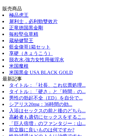
販売商品
極品虎王
犀利士，必利勁雙效片
正竜徳国黒金剛
毎粒堅虫草精
蔵秘健腎王
藍金偉哥1箱セット
享硬（きょうこう）
脱衣水-強力女性用催淫水
米国魔根
米国黒金 USA BLACK GOLD
最新記事
タイトル：「社長、これ伝票処理...
タイトル：「硬さ」と「時間」の...
男性の勃起不全（ED）を自分で...
シアリス20mg：36時間の効...
入浴はセックスの前と後のどちら...
高齢者も適切にセックスをするこ...
「巨人倍増」のファンタジー：山...
前立腺に良いものは何ですか?