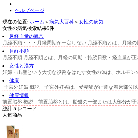
ショッピングカート
ヘルプページ
現在の位置:
ホーム
病気大百科
女性の病気
>
>
女性の病気検索結果5件
月経血量の異常
月経不順・・・月経周期が一定しない 月経不順とは、月経の
月経不順
月経不順 月経不順とは、月経の周期・持続日数・経血量が正
女性と漢方
妊娠・出産という大切な役割をはたす女性の体は、ホルモンの
健康
子宮外妊娠 概説 子宮外妊娠は、受精卵が正常な着床部位以
健康情報
前置胎盤 概説 前置胎盤とは、胎盤の一部または大部分が子
総計
5
レコード
人気商品