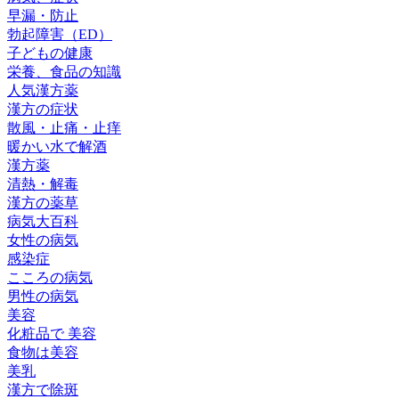
早漏・防止
勃起障害（ED）
子どもの健康
栄養、食品の知識
人気漢方薬
漢方の症状
散風・止痛・止痒
暖かい水で解酒
漢方薬
清熱・解毒
漢方の薬草
病気大百科
女性の病気
感染症
こころの病気
男性の病気
美容
化粧品で 美容
食物は美容
美乳
漢方で除斑