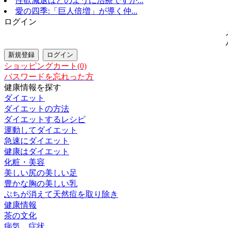
性欲減退はどのように治療ですか...
愛の四季:「巨人倍増」が導く仲...
ログイン
ショッピングカート(0)
パスワードを忘れった方
健康情報を探す
ダイエット
ダイエットの方法
ダイエットするレシピ
運動してダイエット
急速にダイエット
健康はダイエット
化粧・美容
美しい尻の美しい足
豊かな胸の美しい乳
ぶちが消えて天然痘を取り除き
健康情報
茶の文化
病気、症状