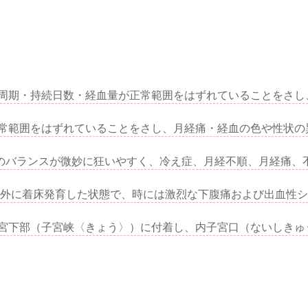
周期・持続日数・経血量が正常範囲をはずれていることをさし、
常範囲をはずれていることをさし、月経痛・経血の色や性状の異常
バランスが微妙に狂いやすく、冷え症、月経不順、月経痛、不妊
外に着床発育した状態で、時には激烈な下腹痛および出血性ショ
宮下部（子宮峡〈きょう〉）に付着し、内子宮口（ないしきゅう