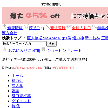
女性の病気
健康情報
商品Tags
新規登録
会員入り口
特集
漢方会社
検索トップ ：
巨人倍増
MAXMAN
狼1号
蟻力神
新一粒神
三
お気に入りに追加|
ショッピングカート
送料全国一律1200円 2万円以上ご購入で送料無料!
ホーム
精力剤
漢方薬
媚薬
経口避妊薬
ダイエット
特 集