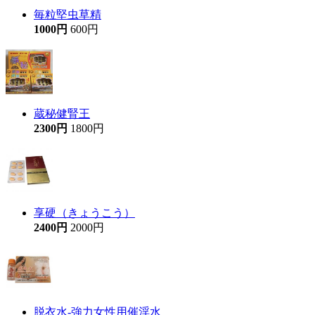
毎粒堅虫草精
1000円
600円
蔵秘健腎王
2300円
1800円
享硬（きょうこう）
2400円
2000円
脱衣水-強力女性用催淫水