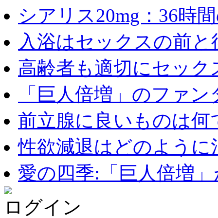
シアリス20mg：36時間の
入浴はセックスの前と後
高齢者も適切にセックス
「巨人倍増」のファンタ
前立腺に良いものは何
性欲減退はどのように治
愛の四季:「巨人倍増」が
ログイン