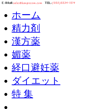
ホーム
精力剤
漢方薬
媚薬
経口避妊薬
ダイエット
特 集
ショッピングカート