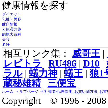
健康情報を探す
ダイエット
化粧・美容
健康情報
人気漢方薬
病気大百科
美容
避妊
相互リンク集：
威哥王
|
レビトラ
|
RU486
|
D10
|
ラル
|
蟻力神
|
蟻王
|
狼1
蔵秘雄精
|
三便宝
|
ホーム
ヘルプページ
会社概要/代理募集
お買い物方法
お支
Copyright © 1996 - 2