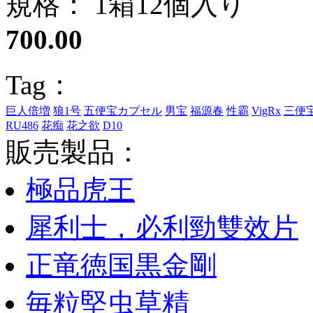
規格： 1箱12個入り
700.00
Tag：
巨人倍増
狼1号
五便宝カプセル
男宝
福源春
性霸
VigRx
三便
RU486
花痴
花之欲
D10
販売製品：
極品虎王
犀利士，必利勁雙效片
正竜徳国黒金剛
毎粒堅虫草精