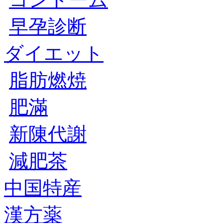
早孕診断
ダイエット
脂肪燃焼
肥滿
新陳代謝
減肥茶
中国特産
漢方薬