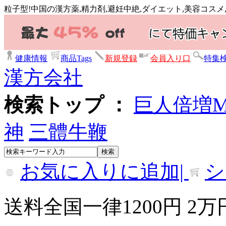
粒子型!中国の漢方薬,精力剤,避妊中絶,ダイエット,美容コス
健康情報
商品Tags
新規登録
会員入り口
特集
漢方会社
検索トップ ：
巨人倍増
神
三體牛鞭
お気に入りに追加|
シ
送料全国一律1200円 2