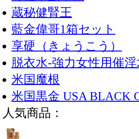
蔵秘健腎王
藍金偉哥1箱セット
享硬（きょうこう）
脱衣水-強力女性用催淫
米国魔根
米国黒金 USA BLACK 
人気商品：