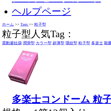
ヘルプページ
ホーム
>>
Tags
>>
粒子型
粒子型人気Tag：
震動避妊袋
潤滑型
カラー型
超薄型
環紋型
粒子型
多楽士
殺
多楽士コンドーム 粒