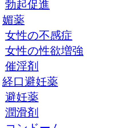
勃起促進
媚薬
女性の不感症
女性の性欲増強
催淫剤
経口避妊薬
避妊薬
潤滑剤
コンドーム