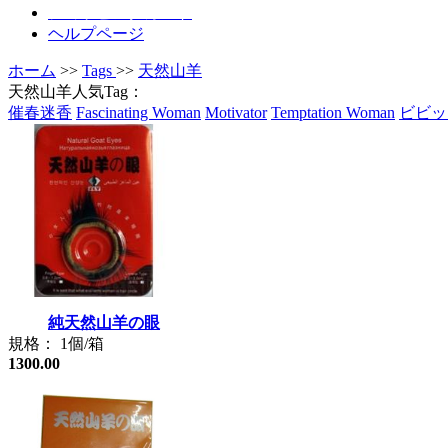
ショッピングカート
ヘルプページ
ホーム
>>
Tags
>>
天然山羊
天然山羊人気Tag：
催春迷香
Fascinating Woman
Motivator
Temptation Woman
ビビッ
純天然山羊の眼
規格： 1個/箱
1300.00