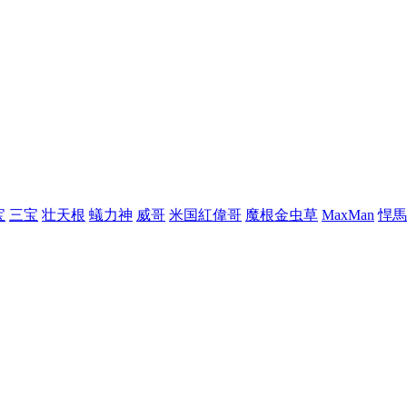
宝
三宝
壮天根
蟻力神
威哥
米国紅偉哥
魔根金虫草
MaxMan
悍馬