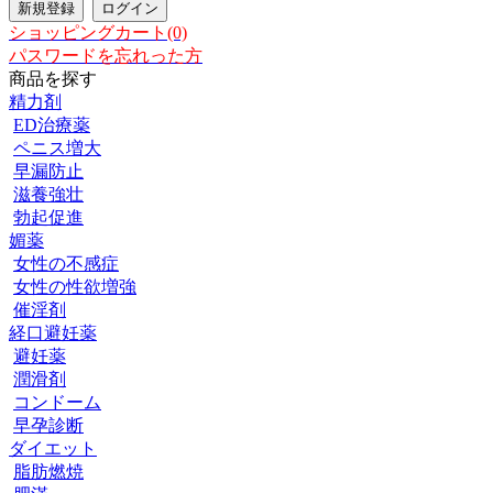
ショッピングカート(0)
パスワードを忘れった方
商品を探す
精力剤
ED治療薬
ペニス増大
早漏防止
滋養強壮
勃起促進
媚薬
女性の不感症
女性の性欲増強
催淫剤
経口避妊薬
避妊薬
潤滑剤
コンドーム
早孕診断
ダイエット
脂肪燃焼