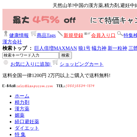
天然山羊!中国の漢方薬,精力剤,避妊中
健康情報
商品Tags
新規登録
会員入り口
特集
漢方会社
検索トップ ：
巨人倍増
MAXMAN
狼1号
蟻力神
新一粒神
三
お気に入りに追加|
ショッピングカート
送料全国一律1200円 2万円以上ご購入で送料無料!
ホーム
精力剤
漢方薬
媚薬
経口避妊薬
ダイエット
特 集