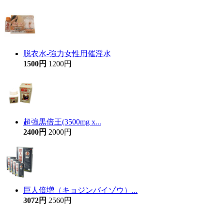
脱衣水-強力女性用催淫水
1500円
1200円
超強黒倍王(3500mg x...
2400円
2000円
巨人倍増（キョジンバイゾウ）...
3072円
2560円