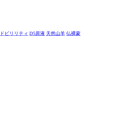
ドビリリティ
D5原液
天然山羊
仏裸蒙