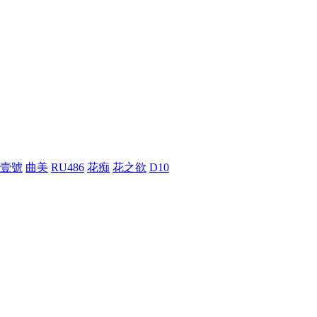
壹號
曲美
RU486
花痴
花之欲
D10