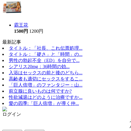
霸王花
1500円
1200円
最新記事
タイトル：「社長、これ伝票処理...
タイトル：「硬さ」と「時間」の...
男性の勃起不全（ED）を自分で...
シアリス20mg：36時間の効...
入浴はセックスの前と後のどちら...
高齢者も適切にセックスをするこ...
「巨人倍増」のファンタジー：山...
前立腺に良いものは何ですか?
性欲減退はどのように治療ですか...
愛の四季:「巨人倍増」が導く仲...
ログイン