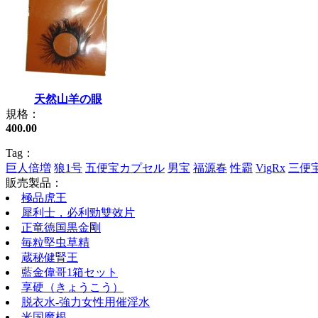
天然山羊の眼
規格：
400.00
Tag：
巨人倍増
狼1号
五便宝カプセル
男宝
福源春
性霸
VigRx
三便
販売製品：
極品虎王
犀利士，必利勁雙效片
正竜徳国黒金剛
毎粒堅虫草精
蔵秘健腎王
藍金偉哥1箱セット
享硬（きょうこう）
脱衣水-強力女性用催淫水
米国魔根