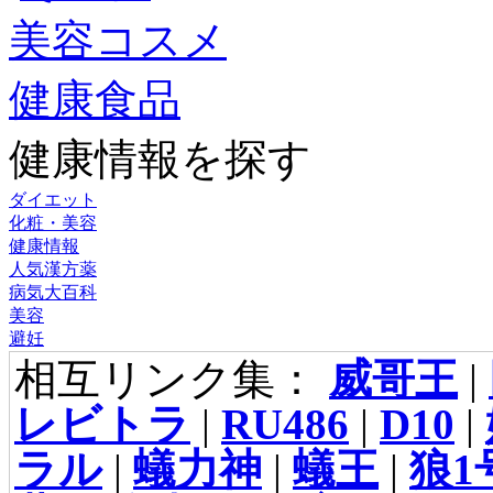
美容コスメ
健康食品
健康情報を探す
ダイエット
化粧・美容
健康情報
人気漢方薬
病気大百科
美容
避妊
相互リンク集：
威哥王
|
レビトラ
|
RU486
|
D10
|
ラル
|
蟻力神
|
蟻王
|
狼1