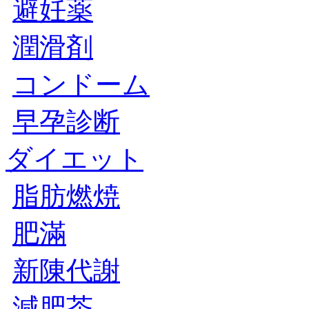
避妊薬
潤滑剤
コンドーム
早孕診断
ダイエット
脂肪燃焼
肥滿
新陳代謝
減肥茶