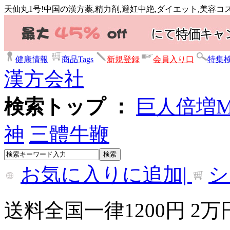
天仙丸1号!中国の漢方薬,精力剤,避妊中絶,ダイエット,美容
健康情報
商品Tags
新規登録
会員入り口
特集
漢方会社
検索トップ ：
巨人倍増
神
三體牛鞭
お気に入りに追加|
シ
送料全国一律1200円 2