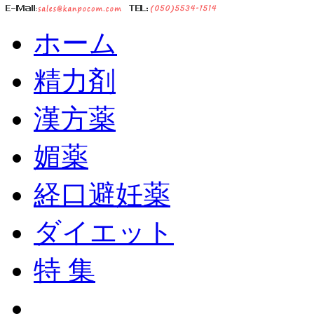
ホーム
精力剤
漢方薬
媚薬
経口避妊薬
ダイエット
特 集
ショッピングカート