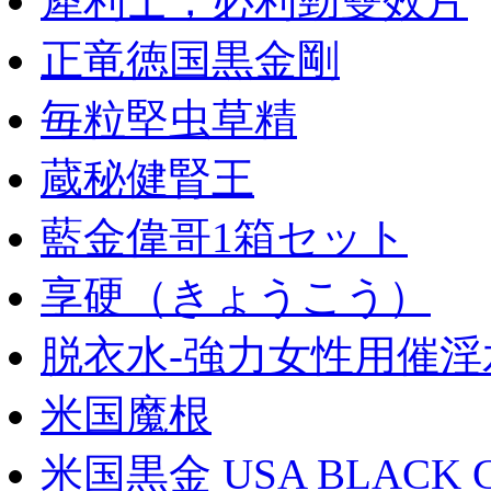
犀利士，必利勁雙效片
正竜徳国黒金剛
毎粒堅虫草精
蔵秘健腎王
藍金偉哥1箱セット
享硬（きょうこう）
脱衣水-強力女性用催淫
米国魔根
米国黒金 USA BLACK 