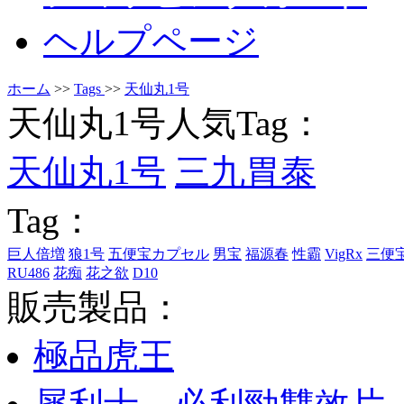
ヘルプページ
ホーム
>>
Tags
>>
天仙丸1号
天仙丸1号人気Tag：
天仙丸1号
三九胃泰
Tag：
巨人倍増
狼1号
五便宝カプセル
男宝
福源春
性霸
VigRx
三便
RU486
花痴
花之欲
D10
販売製品：
極品虎王