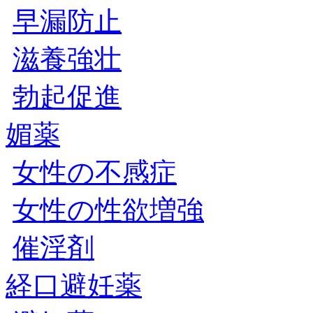
早漏防止
滋養強壮
勃起促進
媚薬
女性の不感症
女性の性欲増強
催淫剤
経口避妊薬