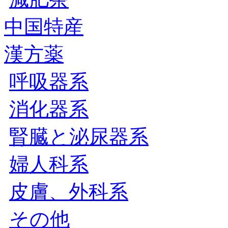
中国特産
漢方薬
呼吸器系
消化器系
腎臓と泌尿器系
婦人科系
皮膚、外科系
その他