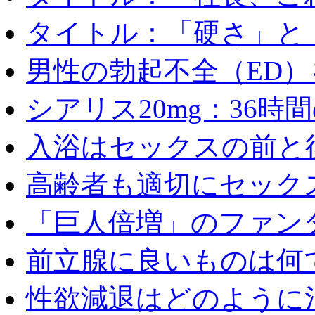
タイトル：「硬さ」と「
男性の勃起不全（ED）を
シアリス20mg：36時間の
入浴はセックスの前と後
高齢者も適切にセックス
「巨人倍増」のファンタ
前立腺に良いものは何
性欲減退はどのように治