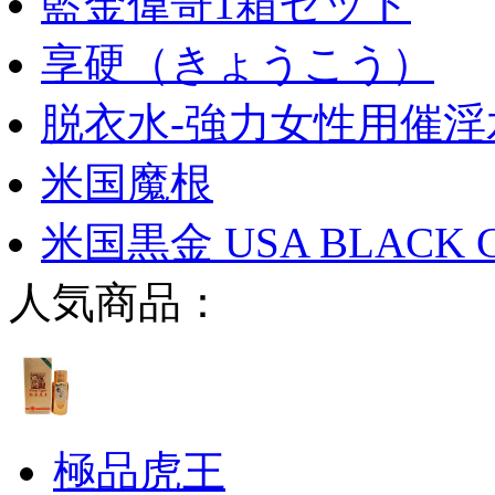
藍金偉哥1箱セット
享硬（きょうこう）
脱衣水-強力女性用催淫
米国魔根
米国黒金 USA BLACK 
人気商品：
極品虎王