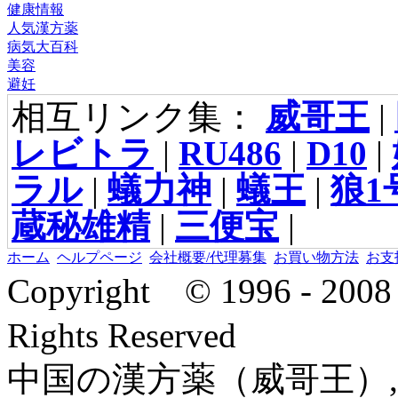
健康情報
人気漢方薬
病気大百科
美容
避妊
相互リンク集：
威哥王
|
レビトラ
|
RU486
|
D10
|
ラル
|
蟻力神
|
蟻王
|
狼1
蔵秘雄精
|
三便宝
|
ホーム
ヘルプページ
会社概要/代理募集
お買い物方法
お支
Copyright © 1996 - 2
Rights Reserved
中国の漢方薬（威哥王）,