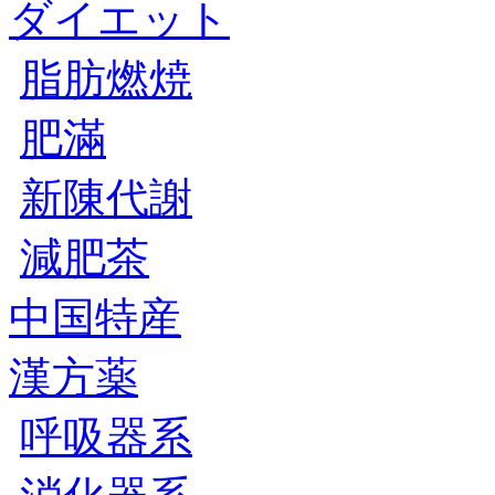
ダイエット
脂肪燃焼
肥滿
新陳代謝
減肥茶
中国特産
漢方薬
呼吸器系