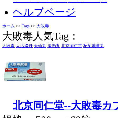
ヘルプページ
ホーム
>>
Tags
>>
大敗毒
大敗毒人気Tag：
大敗毒
大活絡丹
天仙丸
消渇丸
北京同仁堂
杞菊地黄丸
北京同仁堂--大敗毒カ