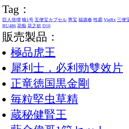
Tag：
巨人倍増
狼1号
五便宝カプセル
男宝
福源春
性霸
VigRx
三便
RU486
花痴
花之欲
D10
販売製品：
極品虎王
犀利士，必利勁雙效片
正竜徳国黒金剛
毎粒堅虫草精
蔵秘健腎王