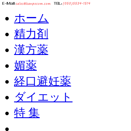
ホーム
精力剤
漢方薬
媚薬
経口避妊薬
ダイエット
特 集
ショッピングカート