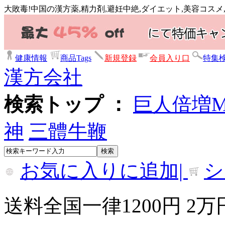
大敗毒!中国の漢方薬,精力剤,避妊中絶,ダイエット,美容コス
健康情報
商品Tags
新規登録
会員入り口
特集
漢方会社
検索トップ ：
巨人倍増
神
三體牛鞭
お気に入りに追加|
シ
送料全国一律1200円 2