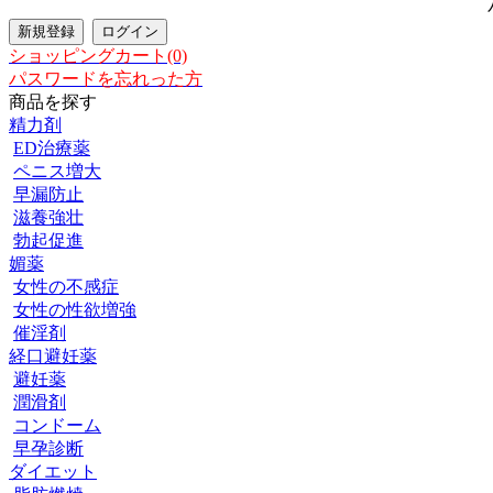
ショッピングカート(0)
パスワードを忘れった方
商品を探す
精力剤
ED治療薬
ペニス増大
早漏防止
滋養強壮
勃起促進
媚薬
女性の不感症
女性の性欲増強
催淫剤
経口避妊薬
避妊薬
潤滑剤
コンドーム
早孕診断
ダイエット