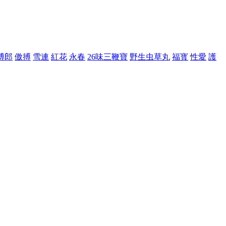
博郎
傲搏
雪連
紅花
永春
26味三鞭寶
野生虫草丸
福寳
性愛
護