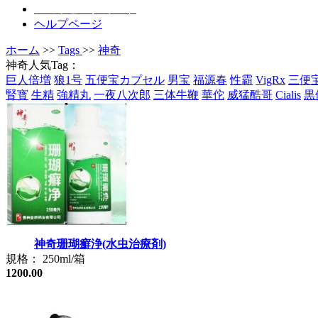
ショッピングカート
ヘルプページ
ホーム
>>
Tags
>>
神奇
神奇人気Tag：
巨人倍増
狼1号
五便宝カプセル
男宝
福源春
性霸
VigRx
三便
腎寳
生精
強精丸
一夜八次郎
三体牛鞭
華佗
威猛酷哥
Cialis
黒
神奇珊瑚癬浄(水虫治療剤)
規格： 250ml/箱
1200.00