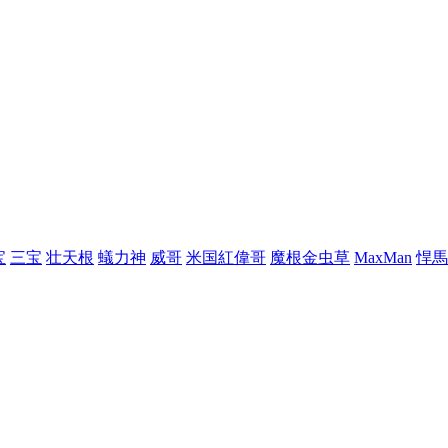
宝
三宝
壮天根
蟻力神
威哥
米国紅偉哥
魔根金虫草
MaxMan
悍馬