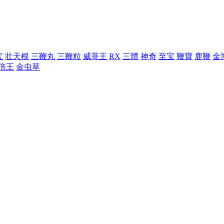
宝
壮天根
三鞭丸
三鞭粒
威哥王
RX
三體
神奇
至宝
鞭寶
鹿鞭
金
倍王
金虫草