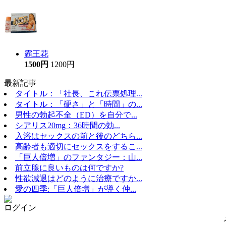
霸王花
1500円
1200円
最新記事
タイトル：「社長、これ伝票処理...
タイトル：「硬さ」と「時間」の...
男性の勃起不全（ED）を自分で...
シアリス20mg：36時間の効...
入浴はセックスの前と後のどちら...
高齢者も適切にセックスをするこ...
「巨人倍増」のファンタジー：山...
前立腺に良いものは何ですか?
性欲減退はどのように治療ですか...
愛の四季:「巨人倍増」が導く仲...
ログイン