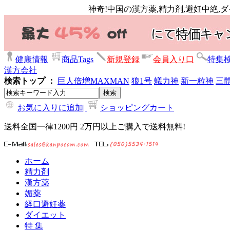
神奇!中国の漢方薬,精力剤,避妊中絶,
健康情報
商品Tags
新規登録
会員入り口
特集
漢方会社
検索トップ ：
巨人倍増
MAXMAN
狼1号
蟻力神
新一粒神
三
お気に入りに追加|
ショッピングカート
送料全国一律1200円 2万円以上ご購入で送料無料!
ホーム
精力剤
漢方薬
媚薬
経口避妊薬
ダイエット
特 集