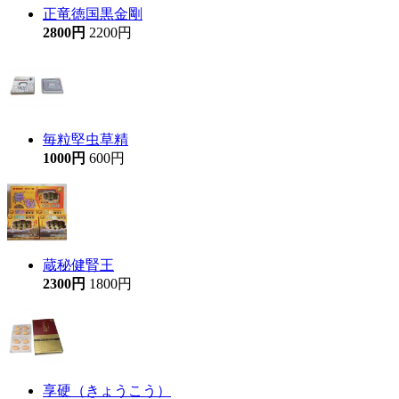
正竜徳国黒金剛
2800円
2200円
毎粒堅虫草精
1000円
600円
蔵秘健腎王
2300円
1800円
享硬（きょうこう）