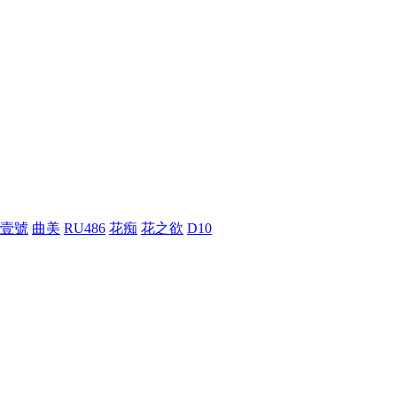
壹號
曲美
RU486
花痴
花之欲
D10