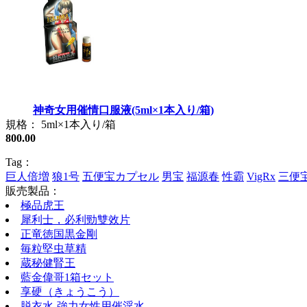
神奇女用催情口服液(5ml×1本入り/箱)
規格： 5ml×1本入り/箱
800.00
Tag：
巨人倍増
狼1号
五便宝カプセル
男宝
福源春
性霸
VigRx
三便
販売製品：
極品虎王
犀利士，必利勁雙效片
正竜徳国黒金剛
毎粒堅虫草精
蔵秘健腎王
藍金偉哥1箱セット
享硬（きょうこう）
脱衣水-強力女性用催淫水