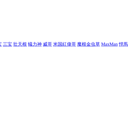
宝
三宝
壮天根
蟻力神
威哥
米国紅偉哥
魔根金虫草
MaxMan
悍馬