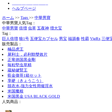
ショッピングカート
ヘルプページ
ホーム
>>
Tags
>>
中華男寶
中華男寶人気Tag：
中華男寶
倍増
虫草
五夜神
増大宝
Tag：
巨人倍増
狼1号
五便宝カプセル
男宝
福源春
性霸
VigRx
三便
販売製品：
極品虎王
犀利士，必利勁雙效片
正竜徳国黒金剛
毎粒堅虫草精
蔵秘健腎王
藍金偉哥1箱セット
享硬（きょうこう）
脱衣水-強力女性用催淫水
米国魔根
米国黒金 USA BLACK GOLD
人気商品：