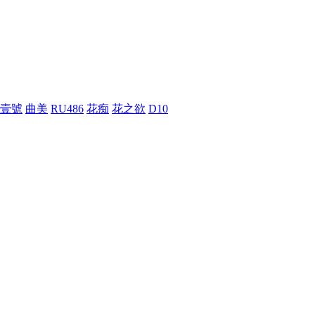
壹號
曲美
RU486
花痴
花之欲
D10