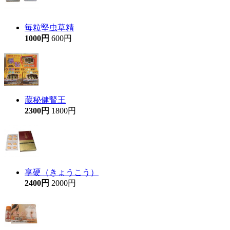
毎粒堅虫草精
1000円
600円
蔵秘健腎王
2300円
1800円
享硬（きょうこう）
2400円
2000円