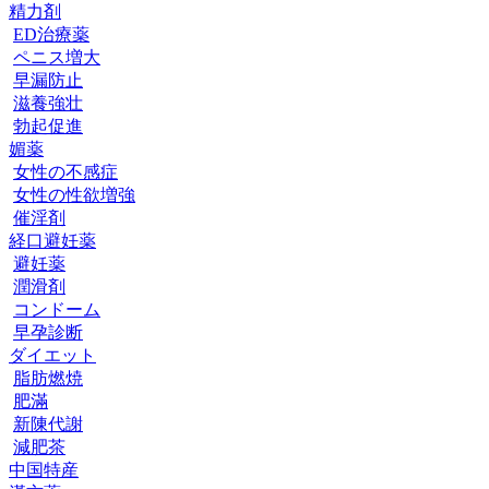
精力剤
ED治療薬
ペニス増大
早漏防止
滋養強壮
勃起促進
媚薬
女性の不感症
女性の性欲増強
催淫剤
経口避妊薬
避妊薬
潤滑剤
コンドーム
早孕診断
ダイエット
脂肪燃焼
肥滿
新陳代謝
減肥茶
中国特産