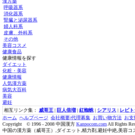
漢方薬
呼吸器系
消化器系
腎臓と泌尿器系
婦人科系
皮膚、外科系
その他
美容コスメ
健康食品
健康情報を探す
ダイエット
化粧・美容
健康情報
人気漢方薬
病気大百科
美容
避妊
相互リンク集：
威哥王
|
巨人倍増
|
紅蜘蛛
|
シアリス
|
レビト
ホーム
ヘルプページ
会社概要/代理募集
お買い物方法
お支
Copyright © 1996 - 2008 中国漢方
Kanpocom.com
All Rights Re
中国の漢方薬（威哥王）,ダイエット,精力剤,避妊中絶,美容コス