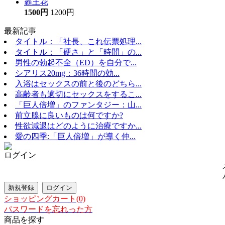
霸王花
1500円
1200円
最新記事
タイトル：「社長、これ伝票処理...
タイトル：「硬さ」と「時間」の...
男性の勃起不全（ED）を自分で...
シアリス20mg：36時間の効...
入浴はセックスの前と後のどちら...
高齢者も適切にセックスをするこ...
「巨人倍増」のファンタジー：山...
前立腺に良いものは何ですか?
性欲減退はどのように治療ですか...
愛の四季:「巨人倍増」が導く仲...
ログイン
ショッピングカート(0)
パスワードを忘れった方
商品を探す