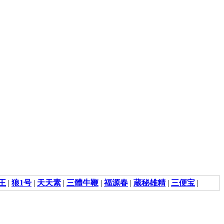
王
|
狼1号
|
天天素
|
三體牛鞭
|
福源春
|
蔵秘雄精
|
三便宝
|