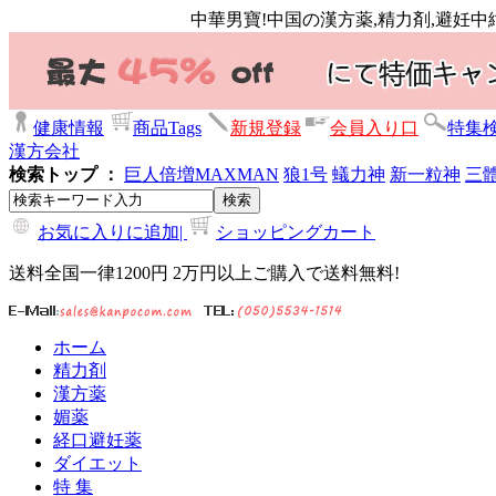
中華男寶!中国の漢方薬,精力剤,避妊中
健康情報
商品Tags
新規登録
会員入り口
特集
漢方会社
検索トップ ：
巨人倍増
MAXMAN
狼1号
蟻力神
新一粒神
三
お気に入りに追加|
ショッピングカート
送料全国一律1200円 2万円以上ご購入で送料無料!
ホーム
精力剤
漢方薬
媚薬
経口避妊薬
ダイエット
特 集