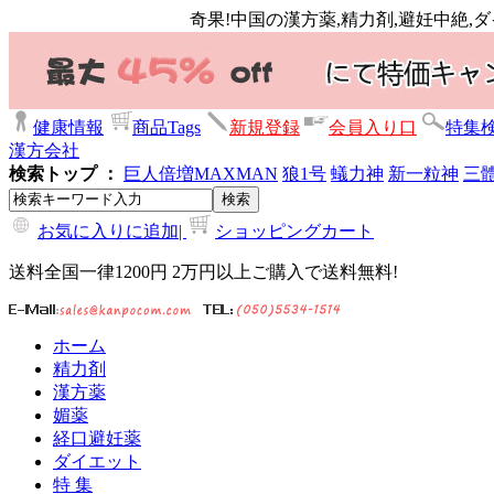
奇果!中国の漢方薬,精力剤,避妊中絶,
健康情報
商品Tags
新規登録
会員入り口
特集
漢方会社
検索トップ ：
巨人倍増
MAXMAN
狼1号
蟻力神
新一粒神
三
お気に入りに追加|
ショッピングカート
送料全国一律1200円 2万円以上ご購入で送料無料!
ホーム
精力剤
漢方薬
媚薬
経口避妊薬
ダイエット
特 集