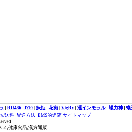
ラ
|
RU486
|
D10
|
妖姫
|
花痴
|
VigRx
|
淫インモラル
|
蟻力神
|
蟻
払/送料
配送方法
EMS的追迹
サイトマップ
served
メ,健康食品,漢方通販!