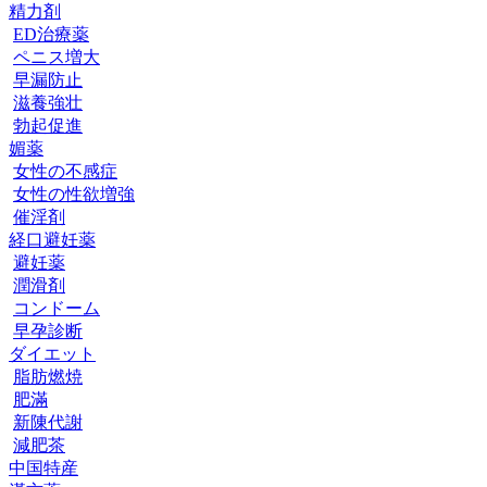
精力剤
ED治療薬
ペニス増大
早漏防止
滋養強壮
勃起促進
媚薬
女性の不感症
女性の性欲増強
催淫剤
経口避妊薬
避妊薬
潤滑剤
コンドーム
早孕診断
ダイエット
脂肪燃焼
肥滿
新陳代謝
減肥茶
中国特産