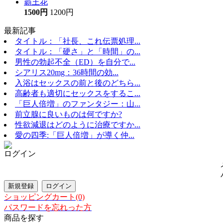
霸王花
1500円
1200円
最新記事
タイトル：「社長、これ伝票処理...
タイトル：「硬さ」と「時間」の...
男性の勃起不全（ED）を自分で...
シアリス20mg：36時間の効...
入浴はセックスの前と後のどちら...
高齢者も適切にセックスをするこ...
「巨人倍増」のファンタジー：山...
前立腺に良いものは何ですか?
性欲減退はどのように治療ですか...
愛の四季:「巨人倍増」が導く仲...
ログイン
ショッピングカート(0)
パスワードを忘れった方
商品を探す