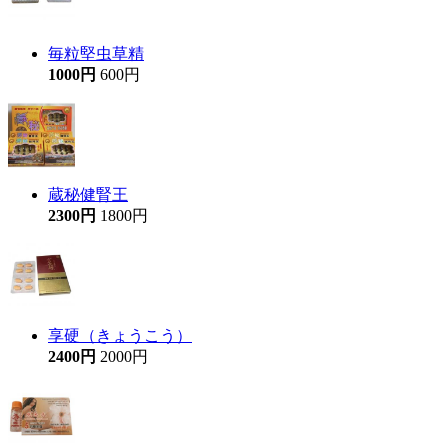
毎粒堅虫草精
1000円
600円
蔵秘健腎王
2300円
1800円
享硬（きょうこう）
2400円
2000円