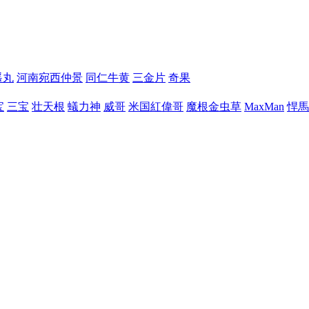
遥丸
河南宛西仲景
同仁牛黄
三金片
奇果
宝
三宝
壮天根
蟻力神
威哥
米国紅偉哥
魔根金虫草
MaxMan
悍馬