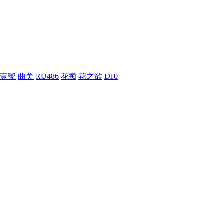
壹號
曲美
RU486
花痴
花之欲
D10