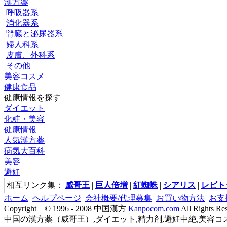
漢方薬
呼吸器系
消化器系
腎臓と泌尿器系
婦人科系
皮膚、外科系
その他
美容コスメ
健康食品
健康情報を探す
ダイエット
化粧・美容
健康情報
人気漢方薬
病気大百科
美容
避妊
相互リンク集：
威哥王
|
巨人倍増
|
紅蜘蛛
|
シアリス
|
レビト
ホーム
ヘルプページ
会社概要/代理募集
お買い物方法
お支
Copyright © 1996 - 2008 中国漢方
Kanpocom.com
All Rights Re
中国の漢方薬（威哥王）,ダイエット,精力剤,避妊中絶,美容コス