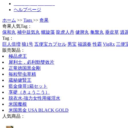
ショッピングカート
ヘルプページ
ホーム
>>
Tags
>>
奇果
奇果人気Tag：
保和丸
補中益気丸
螺旋藻
龍虎人丹
健脾丸
亀鼈丸
垂盆草
逍
Tag：
巨人倍増
狼1号
五便宝カプセル
男宝
福源春
性霸
VigRx
三便
販売製品：
極品虎王
犀利士，必利勁雙效片
正竜徳国黒金剛
毎粒堅虫草精
蔵秘健腎王
藍金偉哥1箱セット
享硬（きょうこう）
脱衣水-強力女性用催淫水
米国魔根
米国黒金 USA BLACK GOLD
人気商品：