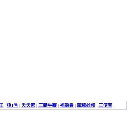
王
|
狼1号
|
天天素
|
三體牛鞭
|
福源春
|
蔵秘雄精
|
三便宝
|