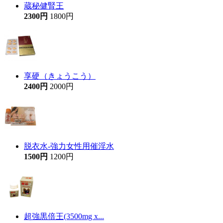
蔵秘健腎王
2300円
1800円
享硬（きょうこう）
2400円
2000円
脱衣水-強力女性用催淫水
1500円
1200円
超強黒倍王(3500mg x...