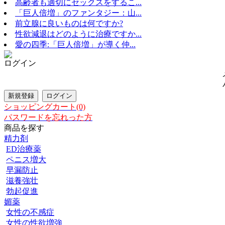
高齢者も適切にセックスをするこ...
「巨人倍増」のファンタジー：山...
前立腺に良いものは何ですか?
性欲減退はどのように治療ですか...
愛の四季:「巨人倍増」が導く仲...
ログイン
ショッピングカート(0)
パスワードを忘れった方
商品を探す
精力剤
ED治療薬
ペニス増大
早漏防止
滋養強壮
勃起促進
媚薬
女性の不感症
女性の性欲増強