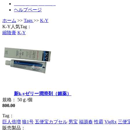
ショッピングカート
ヘルプページ
ホーム
>>
Tags
>>
K-Y
K-Y人気Tag：
縮陰膏
K-Y
新k-yゼリー潤滑剤（媚薬）
規格： 50ｇ/個
800.00
Tag：
巨人倍増
狼1号
五便宝カプセル
男宝
福源春
性霸
VigRx
三便
販売製品：