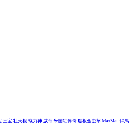
宝
三宝
壮天根
蟻力神
威哥
米国紅偉哥
魔根金虫草
MaxMan
悍馬