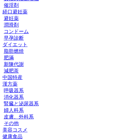
催淫剤
経口避妊薬
避妊薬
潤滑剤
コンドーム
早孕診断
ダイエット
脂肪燃焼
肥滿
新陳代謝
減肥茶
中国特産
漢方薬
呼吸器系
消化器系
腎臓と泌尿器系
婦人科系
皮膚、外科系
その他
美容コスメ
健康食品