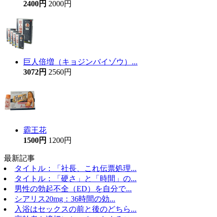
2400円
2000円
巨人倍増（キョジンバイゾウ）...
3072円
2560円
霸王花
1500円
1200円
最新記事
タイトル：「社長、これ伝票処理...
タイトル：「硬さ」と「時間」の...
男性の勃起不全（ED）を自分で...
シアリス20mg：36時間の効...
入浴はセックスの前と後のどちら...