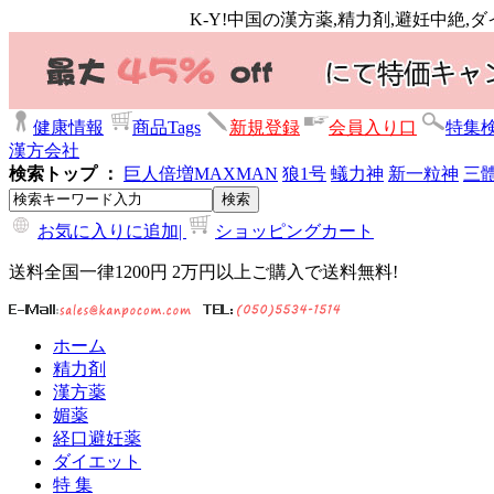
K-Y!中国の漢方薬,精力剤,避妊中絶
健康情報
商品Tags
新規登録
会員入り口
特集
漢方会社
検索トップ ：
巨人倍増
MAXMAN
狼1号
蟻力神
新一粒神
三
お気に入りに追加|
ショッピングカート
送料全国一律1200円 2万円以上ご購入で送料無料!
ホーム
精力剤
漢方薬
媚薬
経口避妊薬
ダイエット
特 集