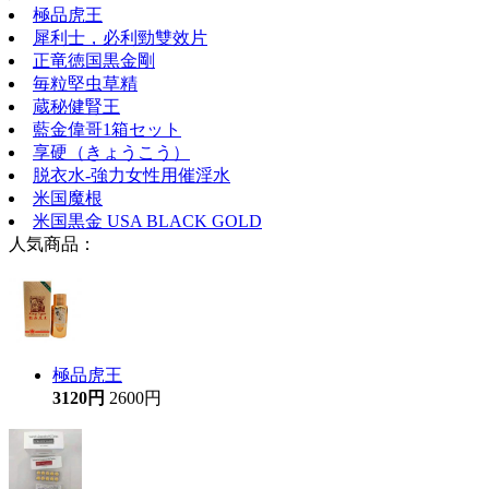
極品虎王
犀利士，必利勁雙效片
正竜徳国黒金剛
毎粒堅虫草精
蔵秘健腎王
藍金偉哥1箱セット
享硬（きょうこう）
脱衣水-強力女性用催淫水
米国魔根
米国黒金 USA BLACK GOLD
人気商品：
極品虎王
3120円
2600円