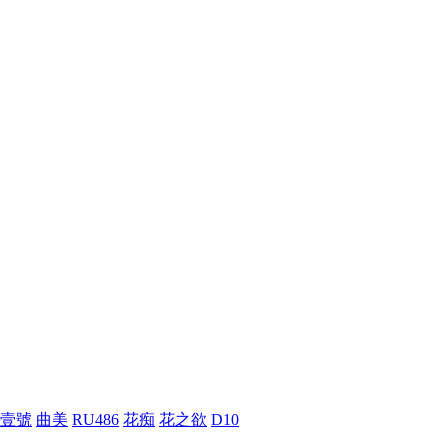
壹號
曲美
RU486
花痴
花之欲
D10