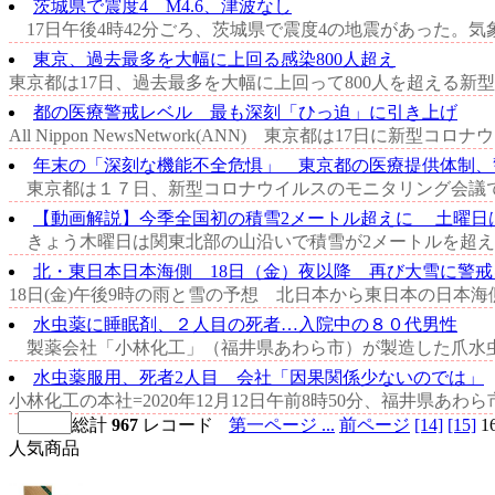
茨城県で震度4 M4.6、津波なし
17日午後4時42分ごろ、茨城県で震度4の地震があった。気象
東京、過去最多を大幅に上回る感染800人超え
東京都は17日、過去最多を大幅に上回って800人を超える新型
都の医療警戒レベル 最も深刻「ひっ迫」に引き上げ
All Nippon NewsNetwork(ANN) 東京都は17
年末の「深刻な機能不全危惧」 東京都の医療提供体制、警
東京都は１７日、新型コロナウイルスのモニタリング会議で
【動画解説】今季全国初の積雪2メートル超えに 土曜日は再
きょう木曜日は関東北部の山沿いで積雪が2メートルを超えま
北・東日本日本海側 18日（金）夜以降 再び大雪に警戒
18日(金)午後9時の雨と雪の予想 北日本から東日本の日本海
水虫薬に睡眠剤、２人目の死者…入院中の８０代男性
製薬会社「小林化工」（福井県あわら市）が製造した爪水虫
水虫薬服用、死者2人目 会社「因果関係少ないのでは」
小林化工の本社=2020年12月12日午前8時50分、福井県
総計
967
レコード
第一ページ ...
前ページ
[14]
[15]
1
人気商品