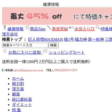
健康情報
健康情報
商品Tags
新規登録
会員入り口
特集
漢方会社
検索トップ ：
巨人倍増
MAXMAN
狼1号
蟻力神
新一粒神
三
お気に入りに追加|
ショッピングカート
送料全国一律1200円 2万円以上ご購入で送料無料!
ホーム
精力剤
漢方薬
媚薬
経口避妊薬
ダイエット
特 集