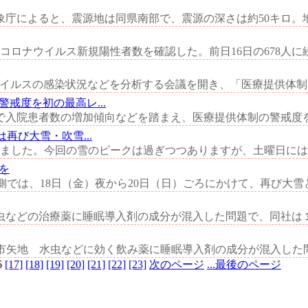
庁によると、震源地は同県南部で、震源の深さは約50キロ。地震
コロナウイルス新規陽性者数を確認した。前日16日の678人に続
日に新型コロナウイルスの感染状況などを分析する会議を開き、「医療提供体
戒度を初の最高レ...
入院患者数の増加傾向などを踏まえ、医療提供体制の警戒度を初
び大雪・吹雪...
した。今回の雪のピークは過ぎつつありますが、土曜日には再
を
側では、18日（金）夜から20日（日）ごろにかけて、再び大雪
などの治療薬に睡眠導入剤の成分が混入した問題で、同社は１７
あわら市矢地 水虫などに効く飲み薬に睡眠導入剤の成分が混入した
6
[17]
[18]
[19]
[20]
[21]
[22]
[23]
次のページ
...最後のページ