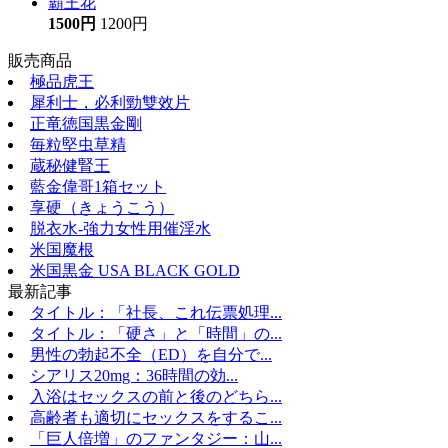
霸王花
1500円
1200円
販売商品
極品虎王
犀利士，必利勁雙效片
正竜徳国黒金剛
毎粒堅虫草精
蔵秘健腎王
藍金偉哥1箱セット
享硬（きょうこう）
脱衣水-強力女性用催淫水
米国魔根
米国黒金 USA BLACK GOLD
最新記事
タイトル：「社長、これ伝票処理...
タイトル：「硬さ」と「時間」の...
男性の勃起不全（ED）を自分で...
シアリス20mg：36時間の効...
入浴はセックスの前と後のどちら...
高齢者も適切にセックスをするこ...
「巨人倍増」のファンタジー：山...