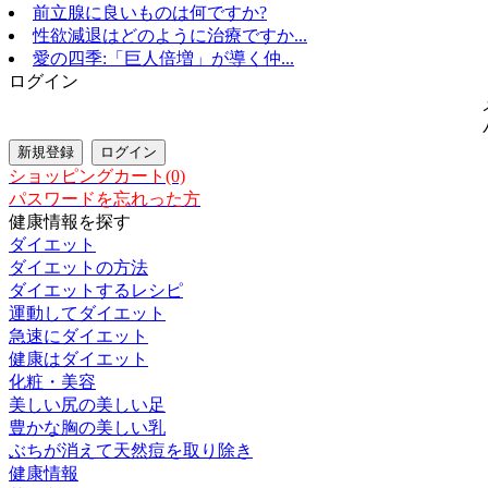
前立腺に良いものは何ですか?
性欲減退はどのように治療ですか...
愛の四季:「巨人倍増」が導く仲...
ログイン
ショッピングカート(0)
パスワードを忘れった方
健康情報を探す
ダイエット
ダイエットの方法
ダイエットするレシピ
運動してダイエット
急速にダイエット
健康はダイエット
化粧・美容
美しい尻の美しい足
豊かな胸の美しい乳
ぶちが消えて天然痘を取り除き
健康情報