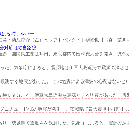
はセ捕手やパ一...
票差広島・菊池涼介（左）とソフトバンク・甲斐拓也【写真：荒川祐
会対応は独自路線
 国民民主党は18日、東京都内で臨時党大会を開き、党代表選
った。気象庁によると、震源地は伊豆大島近海で震源の深さはご
観測する地震があった。 この地震による津波の心配はないという。
時０９分ころ、伊豆大島近海を震源とする地震があった。震源の
するマグニチュード4.6の地震が発生し、茨城県で最大震度4を観測
り、茨城県で震度４を観測した。気象庁によると、震源の深さは