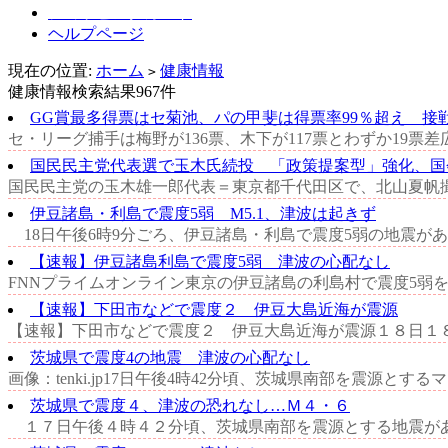
ショッピングカート
ヘルプページ
現在の位置:
ホーム
健康情報
>
健康情報検索結果967件
GG賞最多得票はセ菊池、パの甲斐は得票率99％超え 接戦
セ・リーグ捕手は梅野が136票、木下が117票とわずか19
国民民主党代表選で玉木氏続投 「政策提案型」強化、国
国民民主党の玉木雄一郎代表＝東京都千代田区で、北山夏帆撮影
伊豆諸島・利島で震度5弱 M5.1、津波は起きず
18日午後6時9分ごろ、伊豆諸島・利島で震度5弱の地震があ
【速報】伊豆諸島利島で震度5弱 津波の心配なし
FNNプライムオンライン東京の伊豆諸島の利島村で震度5弱を
【速報】下田市などで震度２ 伊豆大島近海が震源
【速報】下田市などで震度２ 伊豆大島近海が震源１８日１８
茨城県で震度4の地震 津波の心配なし
画像：tenki.jp17日午後4時42分頃、茨城県南部を震源と
茨城県で震度４、津波の恐れなし…Ｍ４・６
１７日午後４時４２分頃、茨城県南部を震源とする地震があ