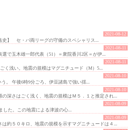
2021-08-12
史】 セ・パ両リーグの守備のスペシャリス...
2021-08-11
で玉木雄一郎代表（51）＝衆院香川2区＝が伊...
2021-08-11
く浅い。地震の規模はマグニチュード（M）5...
2021-08-10
 午後6時9分ごろ、伊豆諸島で強い揺...
2021-08-10
深さはごく浅く、地震の規模はＭ５．１と推定され...
2021-08-09
しました。この地震による津波の心...
2021-08-09
約５０キロ、地震の規模を示すマグニチュードは４...