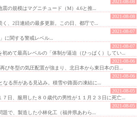
2021-08-08
の規模はマグニチュード（M）4.6と推...
2021-08-08
く、2日連続の最多更新。この日、都庁で...
2021-08-07
制」に関する警戒レベル...
2021-08-07
めて最高レベルの「体制が逼迫（ひっぱく）してい...
2021-08-06
び冬型の気圧配置が強まり、北日本から東日本の日...
2021-08-06
となる所がある見込み。積雪や路面の凍結に...
2021-08-05
日、服用した８０歳代の男性が１１月２３日に死亡...
2021-08-05
問題で、製造した小林化工（福井県あわら...