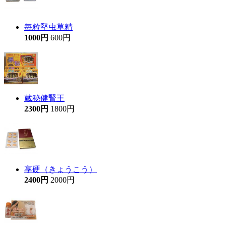
毎粒堅虫草精
1000円
600円
蔵秘健腎王
2300円
1800円
享硬（きょうこう）
2400円
2000円