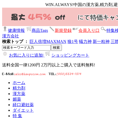
WIN.ALWAYS!中国の漢方薬,精力
健康情報
商品Tags
新規登録
会員入り口
特集
漢方会社
検索トップ ：
巨人倍増
MAXMAN
狼1号
蟻力神
新一粒神
三
お気に入りに追加|
ショッピングカート
送料全国一律1200円 2万円以上ご購入で送料無料!
ホーム
精力剤
漢方薬
媚薬
経口避妊薬
ダイエット
特 集