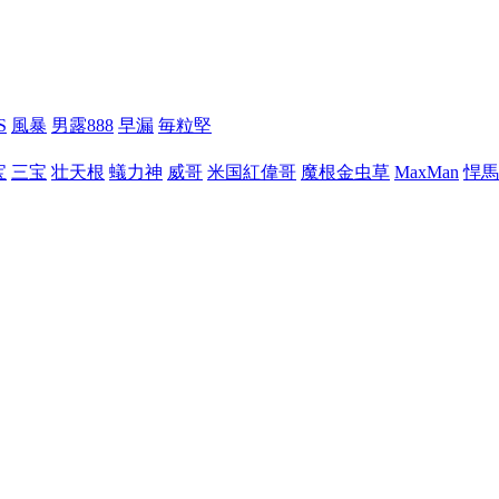
S
風暴
男露888
早漏
毎粒堅
宝
三宝
壮天根
蟻力神
威哥
米国紅偉哥
魔根金虫草
MaxMan
悍馬