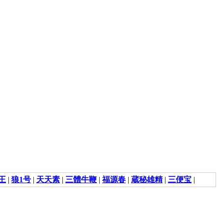
王
|
狼1号
|
天天素
|
三體牛鞭
|
福源春
|
蔵秘雄精
|
三便宝
|