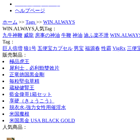
ショッピングカート
ヘルプページ
ホーム
>>
Tags
>>
WIN.ALWAYS
WIN.ALWAYS人気Tag：
九牛神鞭
威龍
房事の神油
牛鞭
神油
迪ふ楽不泄
WIN.ALWAY
Tag：
巨人倍増
狼1号
五便宝カプセル
男宝
福源春
性霸
VigRx
三便
販売製品：
極品虎王
犀利士，必利勁雙效片
正竜徳国黒金剛
毎粒堅虫草精
蔵秘健腎王
藍金偉哥1箱セット
享硬（きょうこう）
脱衣水-強力女性用催淫水
米国魔根
米国黒金 USA BLACK GOLD
人気商品：