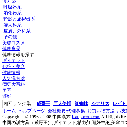
漢方薬
呼吸器系
消化器系
腎臓と泌尿器系
婦人科系
皮膚、外科系
その他
美容コスメ
健康食品
健康情報を探す
ダイエット
化粧・美容
健康情報
人気漢方薬
病気大百科
美容
避妊
相互リンク集：
威哥王
|
巨人倍増
|
紅蜘蛛
|
シアリス
|
レビト
ホーム
ヘルプページ
会社概要/代理募集
お買い物方法
お支
Copyright © 1996 - 2008 中国漢方
Kanpocom.com
All Rights Re
中国の漢方薬（威哥王）,ダイエット,精力剤,避妊中絶,美容コス