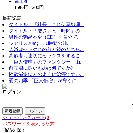
霸王花
1500円
1200円
最新記事
タイトル：「社長、これ伝票処理...
タイトル：「硬さ」と「時間」の...
男性の勃起不全（ED）を自分で...
シアリス20mg：36時間の効...
入浴はセックスの前と後のどちら...
高齢者も適切にセックスをするこ...
「巨人倍増」のファンタジー：山...
前立腺に良いものは何ですか?
性欲減退はどのように治療ですか...
愛の四季:「巨人倍増」が導く仲...
ログイン
ショッピングカート(0)
パスワードを忘れった方
商品を探す