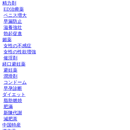
精力剤
ED治療薬
ペニス増大
早漏防止
滋養強壮
勃起促進
媚薬
女性の不感症
女性の性欲増強
催淫剤
経口避妊薬
避妊薬
潤滑剤
コンドーム
早孕診断
ダイエット
脂肪燃焼
肥滿
新陳代謝
減肥茶
中国特産