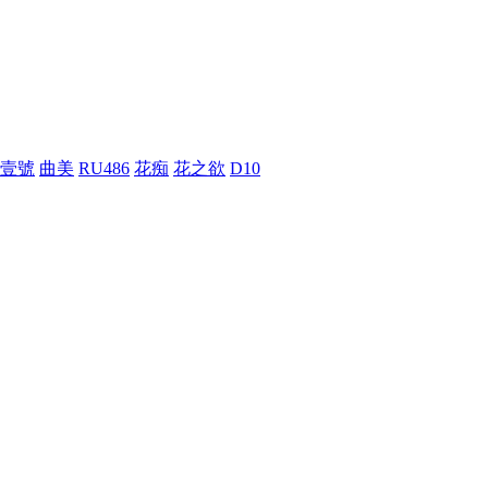
壹號
曲美
RU486
花痴
花之欲
D10