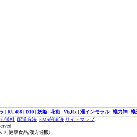
ラ
|
RU486
|
D10
|
妖姫
|
花痴
|
VigRx
|
淫インモラル
|
蟻力神
|
蟻
払/送料
配送方法
EMS的追迹
サイトマップ
served
メ,健康食品,漢方通販!