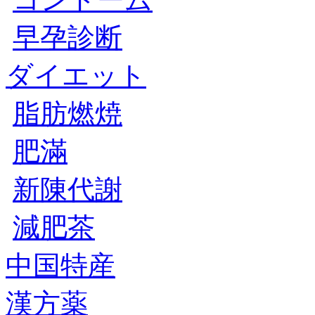
早孕診断
ダイエット
脂肪燃焼
肥滿
新陳代謝
減肥茶
中国特産
漢方薬