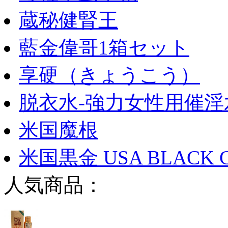
蔵秘健腎王
藍金偉哥1箱セット
享硬（きょうこう）
脱衣水-強力女性用催淫
米国魔根
米国黒金 USA BLACK 
人気商品：