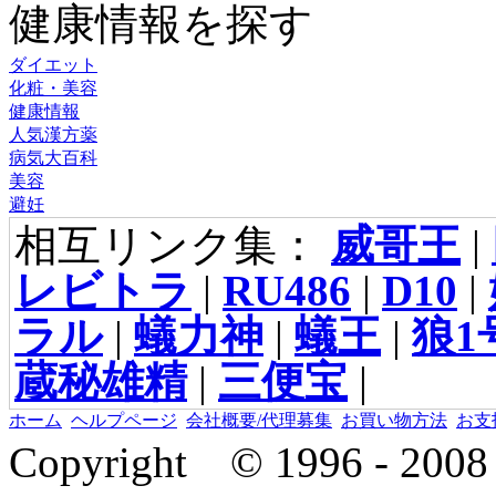
健康情報を探す
ダイエット
化粧・美容
健康情報
人気漢方薬
病気大百科
美容
避妊
相互リンク集：
威哥王
|
レビトラ
|
RU486
|
D10
|
ラル
|
蟻力神
|
蟻王
|
狼1
蔵秘雄精
|
三便宝
|
ホーム
ヘルプページ
会社概要/代理募集
お買い物方法
お支
Copyright © 1996 - 2