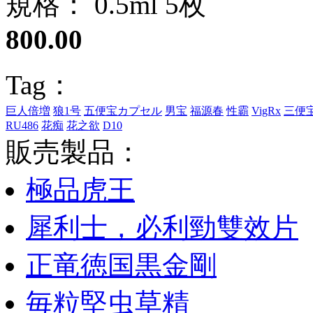
規格： 0.5ml 5枚
800.00
Tag：
巨人倍増
狼1号
五便宝カプセル
男宝
福源春
性霸
VigRx
三便
RU486
花痴
花之欲
D10
販売製品：
極品虎王
犀利士，必利勁雙效片
正竜徳国黒金剛
毎粒堅虫草精