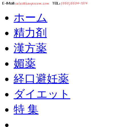
ホーム
精力剤
漢方薬
媚薬
経口避妊薬
ダイエット
特 集
ショッピングカート