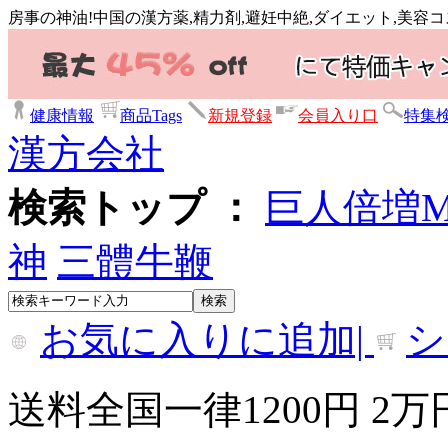
房事の神油!中国の漢方薬,精力剤,避妊中絶,ダイエット,美容
健康情報
商品Tags
新規登録
会員入り口
特集
漢方会社
検索トップ ：
巨人倍増
神
三體牛鞭
お気に入りに追加|
シ
送料全国一律1200円 2