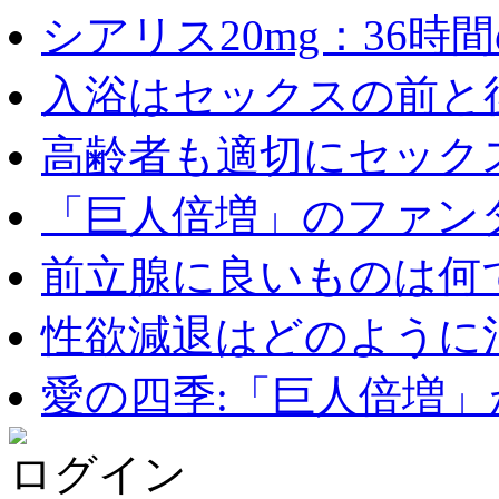
シアリス20mg：36時間の
入浴はセックスの前と後
高齢者も適切にセックス
「巨人倍増」のファンタ
前立腺に良いものは何
性欲減退はどのように治
愛の四季:「巨人倍増」が
ログイン