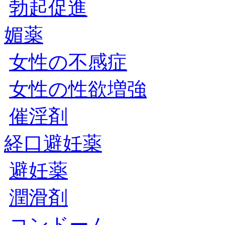
勃起促進
媚薬
女性の不感症
女性の性欲増強
催淫剤
経口避妊薬
避妊薬
潤滑剤
コンドーム