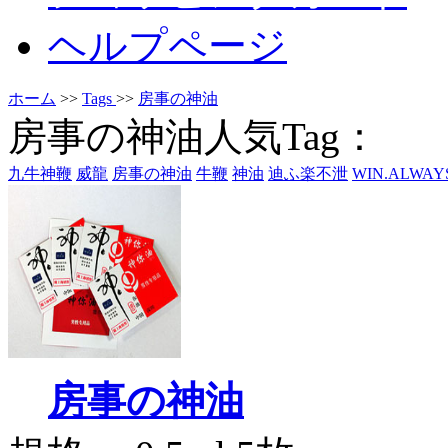
ヘルプページ
ホーム
>>
Tags
>>
房事の神油
房事の神油人気Tag：
九牛神鞭
威龍
房事の神油
牛鞭
神油
迪ふ楽不泄
WIN.ALWAY
房事の神油