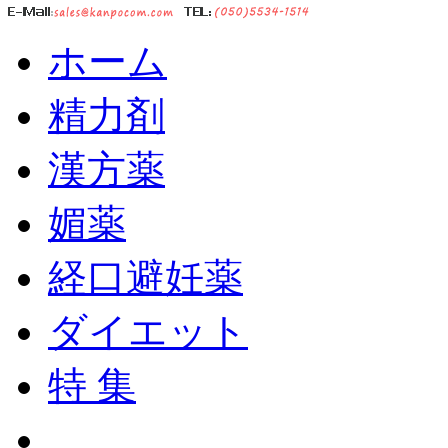
ホーム
精力剤
漢方薬
媚薬
経口避妊薬
ダイエット
特 集
ショッピングカート