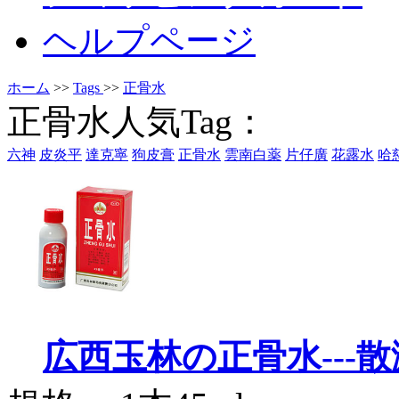
ヘルプページ
ホーム
>>
Tags
>>
正骨水
正骨水人気Tag：
六神
皮炎平
達克寧
狗皮膏
正骨水
雲南白薬
片仔廣
花露水
哈
広西玉林の正骨水---