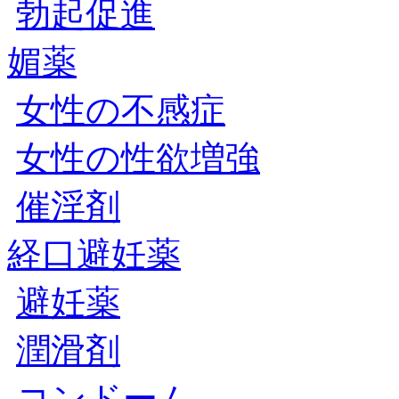
勃起促進
媚薬
女性の不感症
女性の性欲増強
催淫剤
経口避妊薬
避妊薬
潤滑剤
コンドーム