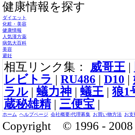
健康情報を探す
ダイエット
化粧・美容
健康情報
人気漢方薬
病気大百科
美容
避妊
相互リンク集：
威哥王
|
レビトラ
|
RU486
|
D10
|
ラル
|
蟻力神
|
蟻王
|
狼1
蔵秘雄精
|
三便宝
|
ホーム
ヘルプページ
会社概要/代理募集
お買い物方法
お支
Copyright © 1996 - 2