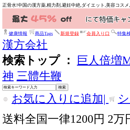
正骨水!中国の漢方薬,精力剤,避妊中絶,ダイエット,美容コス
健康情報
商品Tags
新規登録
会員入り口
特集
漢方会社
検索トップ ：
巨人倍増
神
三體牛鞭
お気に入りに追加|
シ
送料全国一律1200円 2