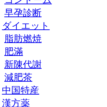
早孕診断
ダイエット
脂肪燃焼
肥滿
新陳代謝
減肥茶
中国特産
漢方薬