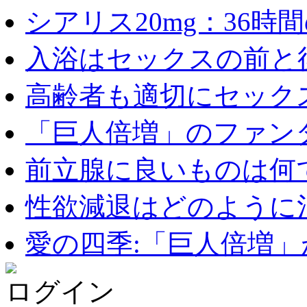
シアリス20mg：36時間の
入浴はセックスの前と後
高齢者も適切にセックス
「巨人倍増」のファンタ
前立腺に良いものは何
性欲減退はどのように治
愛の四季:「巨人倍増」が
ログイン