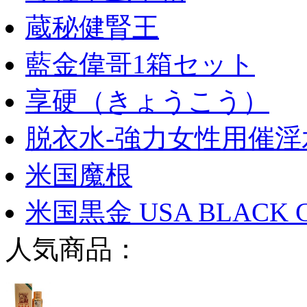
蔵秘健腎王
藍金偉哥1箱セット
享硬（きょうこう）
脱衣水-強力女性用催淫
米国魔根
米国黒金 USA BLACK 
人気商品：