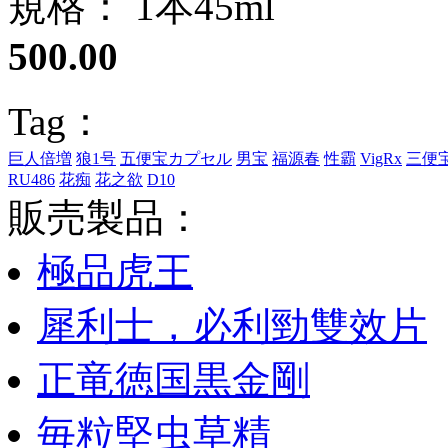
規格： 1本45ml
500.00
Tag：
巨人倍増
狼1号
五便宝カプセル
男宝
福源春
性霸
VigRx
三便
RU486
花痴
花之欲
D10
販売製品：
極品虎王
犀利士，必利勁雙效片
正竜徳国黒金剛
毎粒堅虫草精