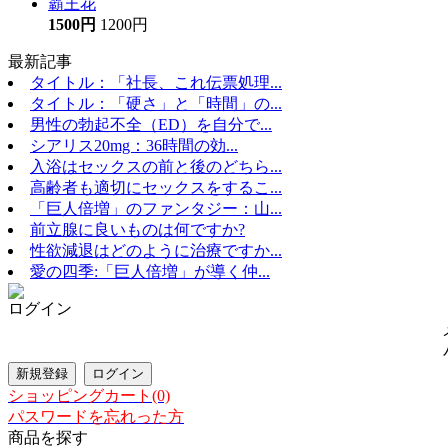
霸王花
1500円
1200円
最新記事
タイトル：「社長、これ伝票処理...
タイトル：「硬さ」と「時間」の...
男性の勃起不全（ED）を自分で...
シアリス20mg：36時間の効...
入浴はセックスの前と後のどちら...
高齢者も適切にセックスをするこ...
「巨人倍増」のファンタジー：山...
前立腺に良いものは何ですか?
性欲減退はどのように治療ですか...
愛の四季:「巨人倍増」が導く仲...
ログイン
ショッピングカート(0)
パスワードを忘れった方
商品を探す