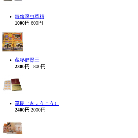
毎粒堅虫草精
1000円
600円
蔵秘健腎王
2300円
1800円
享硬（きょうこう）
2400円
2000円