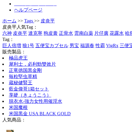
ショッピングカート
ヘルプページ
ホーム
>>
Tags
>>
皮炎平
皮炎平人気Tag：
六神
皮炎平
達克寧
狗皮膏
正骨水
雲南白薬
片仔廣
花露水
哈
Tag：
巨人倍増
狼1号
五便宝カプセル
男宝
福源春
性霸
VigRx
三便
販売製品：
極品虎王
犀利士，必利勁雙效片
正竜徳国黒金剛
毎粒堅虫草精
蔵秘健腎王
藍金偉哥1箱セット
享硬（きょうこう）
脱衣水-強力女性用催淫水
米国魔根
米国黒金 USA BLACK GOLD
人気商品：