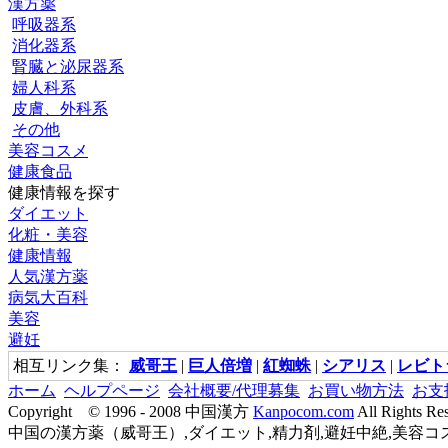
漢方薬
呼吸器系
消化器系
腎臓と泌尿器系
婦人科系
皮膚、外科系
その他
美容コスメ
健康食品
健康情報を探す
ダイエット
化粧・美容
健康情報
人気漢方薬
病気大百科
美容
避妊
相互リンク集：
威哥王
|
巨人倍増
|
紅蜘蛛
|
シアリス
|
レビト
ホーム
ヘルプページ
会社概要/代理募集
お買い物方法
お支
Copyright © 1996 - 2008 中国漢方
Kanpocom.com
All Rights Re
中国の漢方薬（威哥王）,ダイエット,精力剤,避妊中絶,美容コス