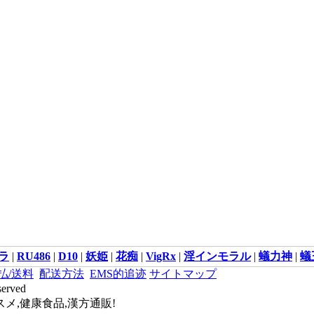
ラ
|
RU486
|
D10
|
妖姫
|
花痴
|
VigRx
|
淫インモラル
|
蟻力神
|
蟻
払/送料
配送方法
EMS的追迹
サイトマップ
served
メ,健康食品,漢方通販!