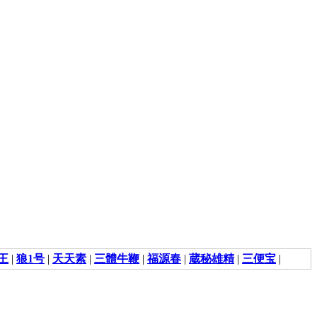
王
|
狼1号
|
天天素
|
三體牛鞭
|
福源春
|
蔵秘雄精
|
三便宝
|