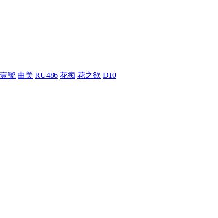
壹號
曲美
RU486
花痴
花之欲
D10