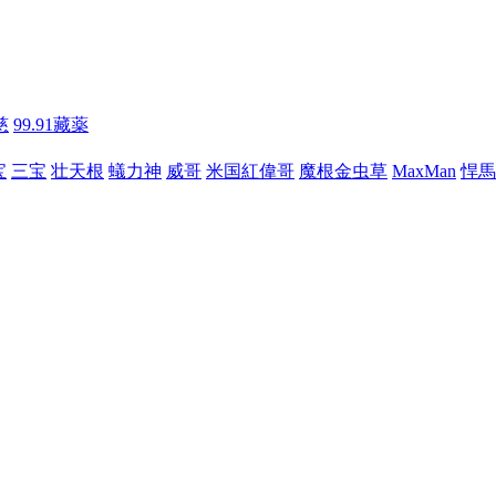
慈
99.91藏薬
宝
三宝
壮天根
蟻力神
威哥
米国紅偉哥
魔根金虫草
MaxMan
悍馬