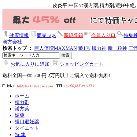
皮炎平!中国の漢方薬,精力剤,避妊中絶
健康情報
商品Tags
新規登録
会員入り口
特集
漢方会社
検索トップ ：
巨人倍増
MAXMAN
狼1号
蟻力神
新一粒神
三
お気に入りに追加|
ショッピングカート
送料全国一律1200円 2万円以上ご購入で送料無料!
ホーム
精力剤
漢方薬
媚薬
経口避妊薬
ダイエット
特 集