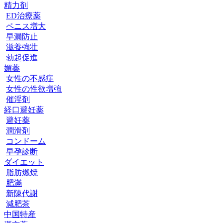
精力剤
ED治療薬
ペニス増大
早漏防止
滋養強壮
勃起促進
媚薬
女性の不感症
女性の性欲増強
催淫剤
経口避妊薬
避妊薬
潤滑剤
コンドーム
早孕診断
ダイエット
脂肪燃焼
肥滿
新陳代謝
減肥茶
中国特産