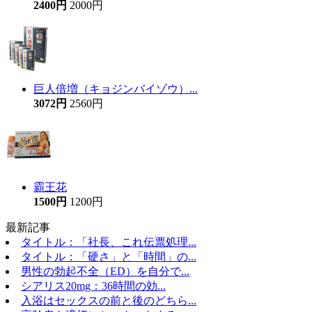
2400円
2000円
巨人倍増（キョジンバイゾウ）...
3072円
2560円
霸王花
1500円
1200円
最新記事
タイトル：「社長、これ伝票処理...
タイトル：「硬さ」と「時間」の...
男性の勃起不全（ED）を自分で...
シアリス20mg：36時間の効...
入浴はセックスの前と後のどちら...