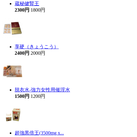
蔵秘健腎王
2300円
1800円
享硬（きょうこう）
2400円
2000円
脱衣水-強力女性用催淫水
1500円
1200円
超強黒倍王(3500mg x...