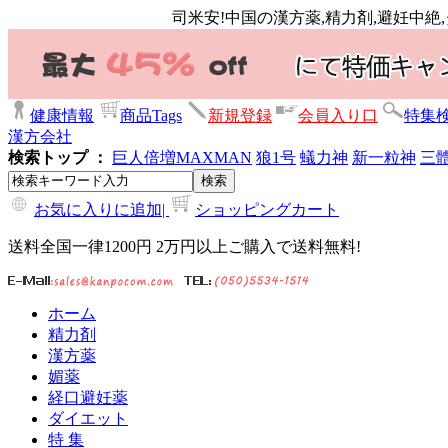
司米安!中国の漢方薬,精力剤,避妊中絶
健康情報
商品Tags
新規登録
会員入り口
特集
漢方会社
検索トップ ：
巨人倍増
MAXMAN
狼1号
蟻力神
新一粒神
三
お気に入りに追加|
ショッピングカート
送料全国一律1200円 2万円以上ご購入で送料無料!
ホーム
精力剤
漢方薬
媚薬
経口避妊薬
ダイエット
特 集