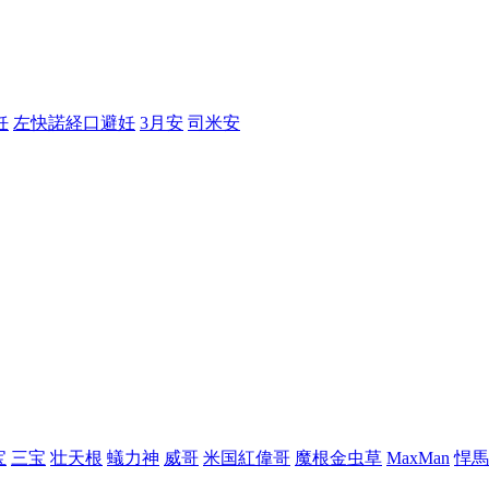
妊
左快諾経口避妊
3月安
司米安
宝
三宝
壮天根
蟻力神
威哥
米国紅偉哥
魔根金虫草
MaxMan
悍馬