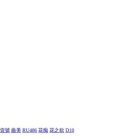
壹號
曲美
RU486
花痴
花之欲
D10