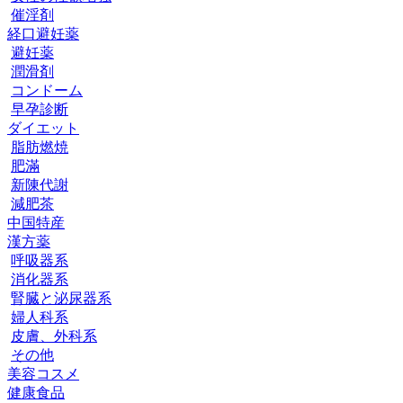
催淫剤
経口避妊薬
避妊薬
潤滑剤
コンドーム
早孕診断
ダイエット
脂肪燃焼
肥滿
新陳代謝
減肥茶
中国特産
漢方薬
呼吸器系
消化器系
腎臓と泌尿器系
婦人科系
皮膚、外科系
その他
美容コスメ
健康食品