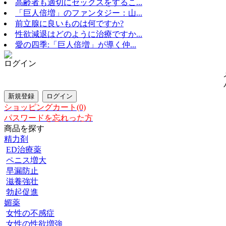
高齢者も適切にセックスをするこ...
「巨人倍増」のファンタジー：山...
前立腺に良いものは何ですか?
性欲減退はどのように治療ですか...
愛の四季:「巨人倍増」が導く仲...
ログイン
ショッピングカート(0)
パスワードを忘れった方
商品を探す
精力剤
ED治療薬
ペニス増大
早漏防止
滋養強壮
勃起促進
媚薬
女性の不感症
女性の性欲増強