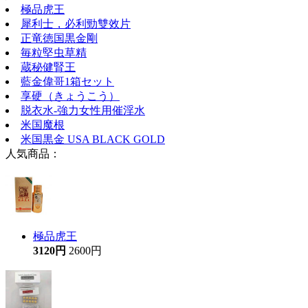
極品虎王
犀利士，必利勁雙效片
正竜徳国黒金剛
毎粒堅虫草精
蔵秘健腎王
藍金偉哥1箱セット
享硬（きょうこう）
脱衣水-強力女性用催淫水
米国魔根
米国黒金 USA BLACK GOLD
人気商品：
極品虎王
3120円
2600円