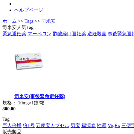
ショッピングカート
ヘルプページ
ホーム
>>
Tags
>>
司米安
司米安人気Tag：
緊急避妊薬
マーベロン
酢酸経口避妊薬
避妊殺菌
事後緊急避
司米安(事後緊急避妊薬)
規格： 10mg×1錠/箱
800.00
Tag：
巨人倍増
狼1号
五便宝カプセル
男宝
福源春
性霸
VigRx
三便
販売製品：