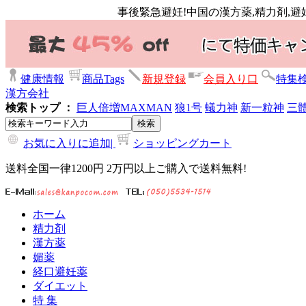
事後緊急避妊!中国の漢方薬,精力剤,
健康情報
商品Tags
新規登録
会員入り口
特集
漢方会社
検索トップ ：
巨人倍増
MAXMAN
狼1号
蟻力神
新一粒神
三
お気に入りに追加|
ショッピングカート
送料全国一律1200円 2万円以上ご購入で送料無料!
ホーム
精力剤
漢方薬
媚薬
経口避妊薬
ダイエット
特 集