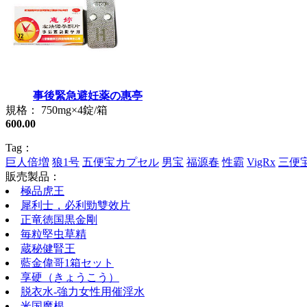
事後緊急避妊薬の惠亭
規格： 750mg×4錠/箱
600.00
Tag：
巨人倍増
狼1号
五便宝カプセル
男宝
福源春
性霸
VigRx
三便
販売製品：
極品虎王
犀利士，必利勁雙效片
正竜徳国黒金剛
毎粒堅虫草精
蔵秘健腎王
藍金偉哥1箱セット
享硬（きょうこう）
脱衣水-強力女性用催淫水
米国魔根