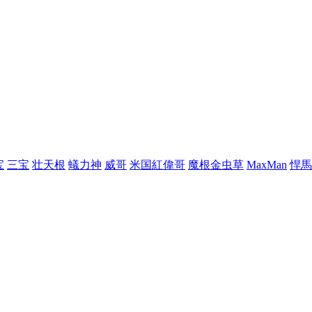
宝
三宝
壮天根
蟻力神
威哥
米国紅偉哥
魔根金虫草
MaxMan
悍馬