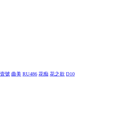
壹號
曲美
RU486
花痴
花之欲
D10