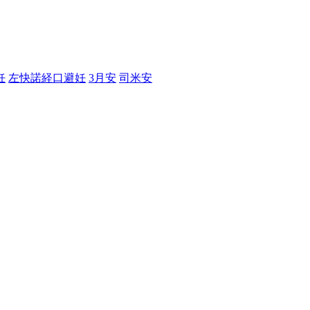
妊
左快諾経口避妊
3月安
司米安