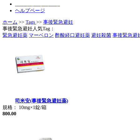
ショッピングカート
ヘルプページ
ホーム
>>
Tags
>>
事後緊急避妊
事後緊急避妊人気Tag：
緊急避妊薬
マーベロン
酢酸経口避妊薬
避妊殺菌
事後緊急避
司米安(事後緊急避妊薬)
規格： 10mg×1錠/箱
800.00