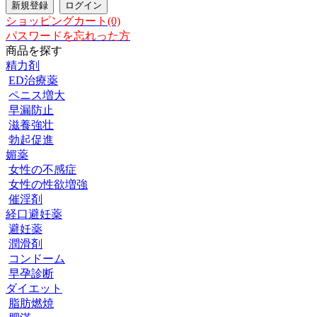
ショッピングカート(0)
パスワードを忘れった方
商品を探す
精力剤
ED治療薬
ペニス増大
早漏防止
滋養強壮
勃起促進
媚薬
女性の不感症
女性の性欲増強
催淫剤
経口避妊薬
避妊薬
潤滑剤
コンドーム
早孕診断
ダイエット
脂肪燃焼