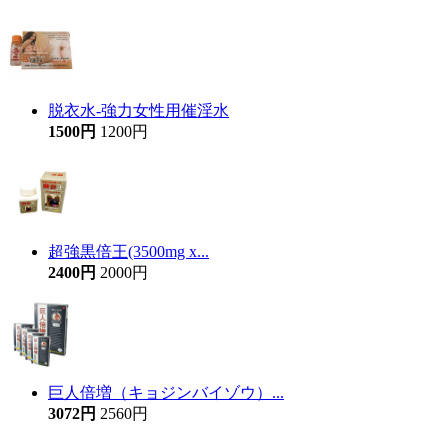
脱衣水-強力女性用催淫水
1500円
1200円
超強黒倍王(3500mg x...
2400円
2000円
巨人倍増（キョジンバイゾウ）...
3072円
2560円