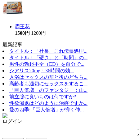
霸王花
1500円
1200円
最新記事
タイトル：「社長、これ伝票処理...
タイトル：「硬さ」と「時間」の...
男性の勃起不全（ED）を自分で...
シアリス20mg：36時間の効...
入浴はセックスの前と後のどちら...
高齢者も適切にセックスをするこ...
「巨人倍増」のファンタジー：山...
前立腺に良いものは何ですか?
性欲減退はどのように治療ですか...
愛の四季:「巨人倍増」が導く仲...
ログイン