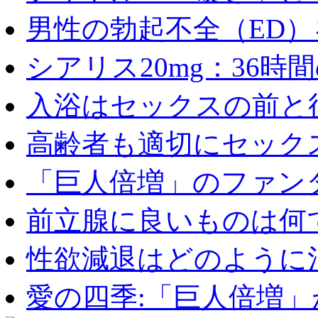
男性の勃起不全（ED）を
シアリス20mg：36時間の
入浴はセックスの前と後
高齢者も適切にセックス
「巨人倍増」のファンタ
前立腺に良いものは何
性欲減退はどのように治
愛の四季:「巨人倍増」が