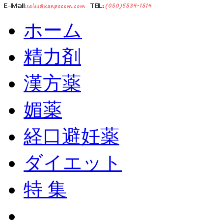
ホーム
精力剤
漢方薬
媚薬
経口避妊薬
ダイエット
特 集
ショッピングカート