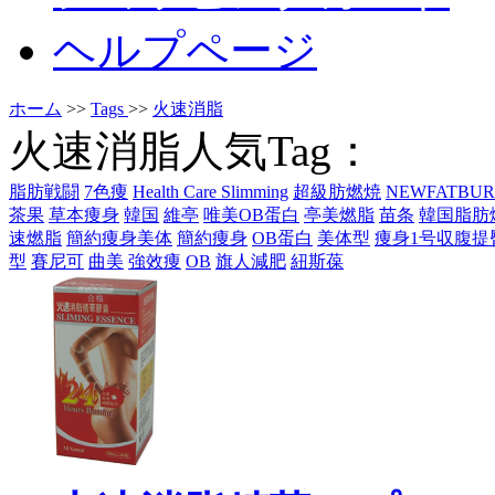
ヘルプページ
ホーム
>>
Tags
>>
火速消脂
火速消脂人気Tag：
脂肪戦闘
7色痩
Health Care Slimming
超級肪燃焼
NEWFATBUR
茶果
草本痩身
韓国
維亭
唯美OB蛋白
亭美燃脂
苗条
韓国脂肪
速燃脂
簡約痩身美体
簡約痩身
OB蛋白
美体型
痩身1号収腹提
型
賽尼可
曲美
強效痩
OB
旗人減肥
紐斯葆