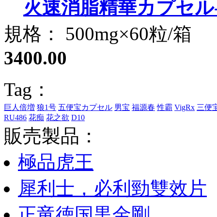
火速消脂精華カプセル--sli
規格： 500mg×60粒/箱
3400.00
Tag：
巨人倍増
狼1号
五便宝カプセル
男宝
福源春
性霸
VigRx
三便
RU486
花痴
花之欲
D10
販売製品：
極品虎王
犀利士，必利勁雙效片
正竜徳国黒金剛