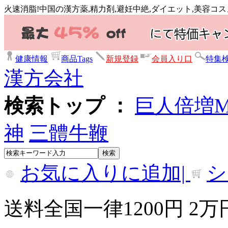
火速消脂!中国の漢方薬,精力剤,避妊中絶,ダイエット,美容コ
健康情報
商品Tags
新規登録
会員入り口
特集
漢方会社
検索トップ ：
巨人倍増
神
三體牛鞭
お気に入りに追加|
シ
送料全国一律1200円 2