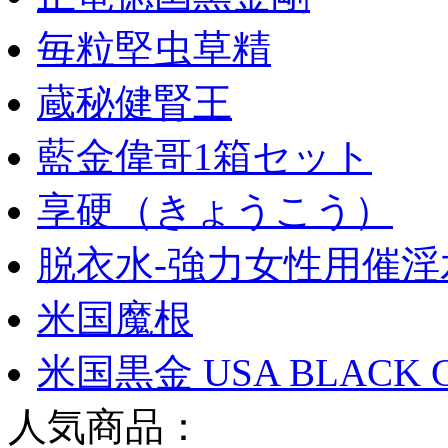
毎粒堅虫草精
蔵秘健腎王
藍金偉哥1箱セット
享硬（きょうこう）
脱衣水-強力女性用催淫
米国魔根
米国黒金 USA BLACK 
人気商品：