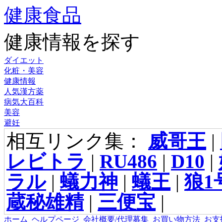
健康食品
健康情報を探す
ダイエット
化粧・美容
健康情報
人気漢方薬
病気大百科
美容
避妊
相互リンク集：
威哥王
|
レビトラ
|
RU486
|
D10
|
ラル
|
蟻力神
|
蟻王
|
狼1
蔵秘雄精
|
三便宝
|
ホーム
ヘルプページ
会社概要/代理募集
お買い物方法
お支