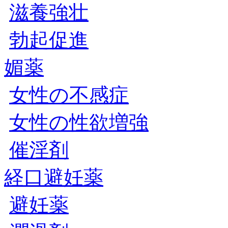
滋養強壮
勃起促進
媚薬
女性の不感症
女性の性欲増強
催淫剤
経口避妊薬
避妊薬