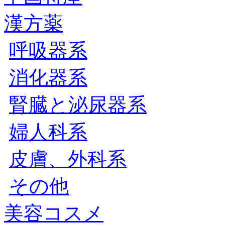
漢方薬
呼吸器系
消化器系
腎臓と泌尿器系
婦人科系
皮膚、外科系
その他
美容コスメ