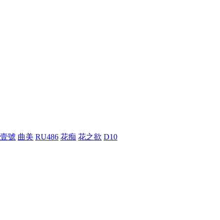
壹號
曲美
RU486
花痴
花之欲
D10