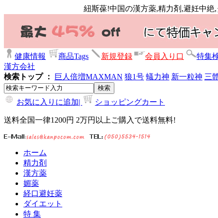
紐斯葆!中国の漢方薬,精力剤,避妊中絶
健康情報
商品Tags
新規登録
会員入り口
特集
漢方会社
検索トップ ：
巨人倍増
MAXMAN
狼1号
蟻力神
新一粒神
三
お気に入りに追加|
ショッピングカート
送料全国一律1200円 2万円以上ご購入で送料無料!
ホーム
精力剤
漢方薬
媚薬
経口避妊薬
ダイエット
特 集