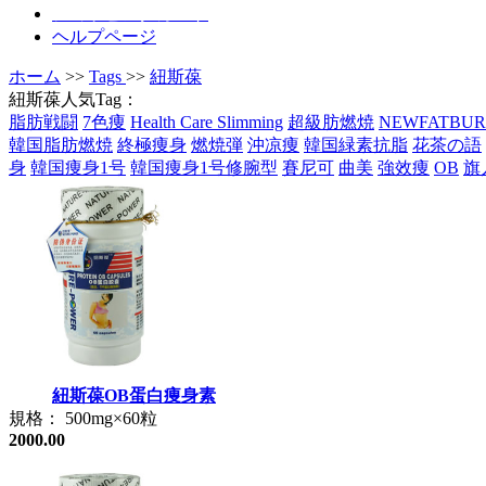
ショッピングカート
ヘルプページ
ホーム
>>
Tags
>>
紐斯葆
紐斯葆人気Tag：
脂肪戦闘
7色痩
Health Care Slimming
超級肪燃焼
NEWFATBUR
韓国脂肪燃焼
終極痩身
燃焼弾
沖凉痩
韓国緑素抗脂
花茶の語
身
韓国痩身1号
韓国痩身1号修腕型
賽尼可
曲美
強效痩
OB
旗
紐斯葆OB蛋白痩身素
規格： 500mg×60粒
2000.00