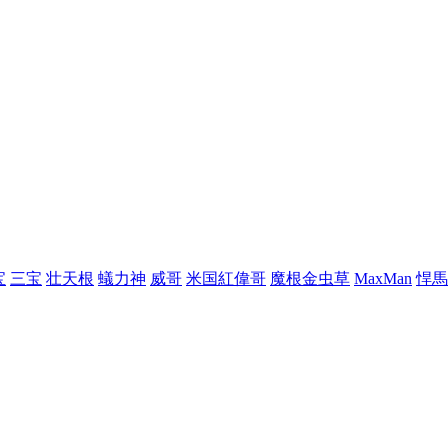
宝
三宝
壮天根
蟻力神
威哥
米国紅偉哥
魔根金虫草
MaxMan
悍馬