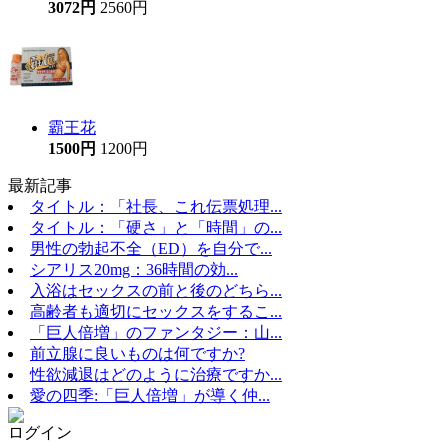
3072円
2560円
霸王花
1500円
1200円
最新記事
タイトル：「社長、これ伝票処理...
タイトル：「硬さ」と「時間」の...
男性の勃起不全（ED）を自分で...
シアリス20mg：36時間の効...
入浴はセックスの前と後のどちら...
高齢者も適切にセックスをするこ...
「巨人倍増」のファンタジー：山...
前立腺に良いものは何ですか?
性欲減退はどのように治療ですか...
愛の四季:「巨人倍増」が導く仲...
ログイン