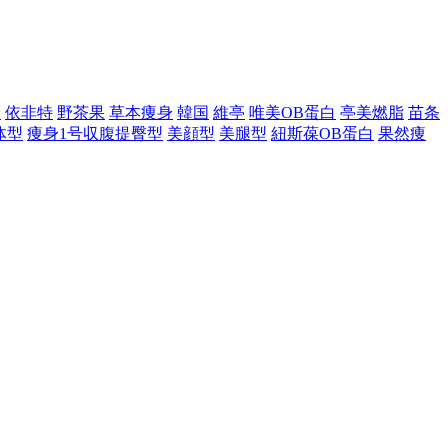
身
依非特
野茶果
草本痩身
韓国
維亭
唯美OB蛋白
亭美燃脂
苗条
体型
痩身1号収腹提臀型
美顔型
美腿型
紐斯葆OB蛋白
果然痩