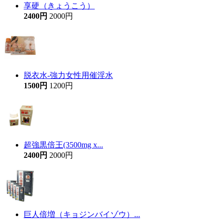
享硬（きょうこう）
2400円
2000円
脱衣水-強力女性用催淫水
1500円
1200円
超強黒倍王(3500mg x...
2400円
2000円
巨人倍増（キョジンバイゾウ）...