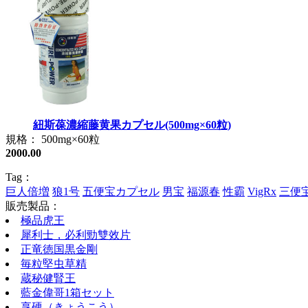
紐斯葆濃縮藤黄果カプセル(500mg×60粒)
規格： 500mg×60粒
2000.00
Tag：
巨人倍増
狼1号
五便宝カプセル
男宝
福源春
性霸
VigRx
三便
販売製品：
極品虎王
犀利士，必利勁雙效片
正竜徳国黒金剛
毎粒堅虫草精
蔵秘健腎王
藍金偉哥1箱セット
享硬（きょうこう）