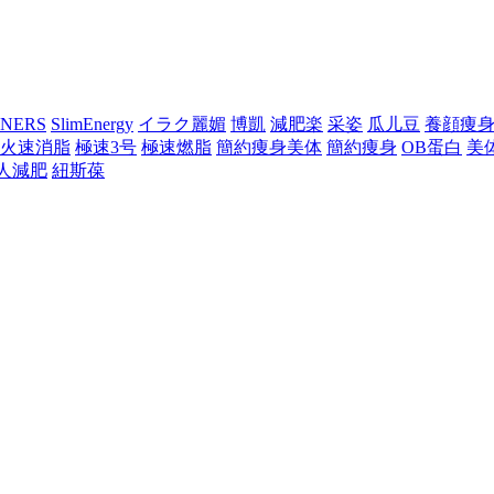
NERS
SlimEnergy
イラク麗媚
博凱
減肥楽
采姿
瓜儿豆
養顔痩
火速消脂
極速3号
極速燃脂
簡約痩身美体
簡約痩身
OB蛋白
美
人減肥
紐斯葆