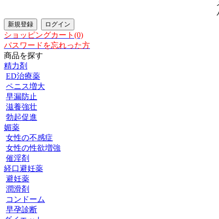
ショッピングカート(0)
パスワードを忘れった方
商品を探す
精力剤
ED治療薬
ペニス増大
早漏防止
滋養強壮
勃起促進
媚薬
女性の不感症
女性の性欲増強
催淫剤
経口避妊薬
避妊薬
潤滑剤
コンドーム
早孕診断