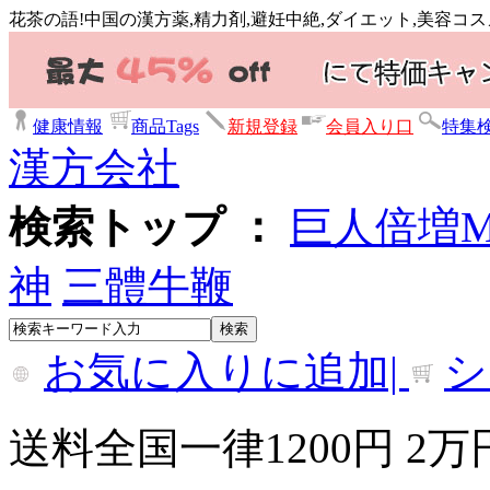
花茶の語!中国の漢方薬,精力剤,避妊中絶,ダイエット,美容コ
健康情報
商品Tags
新規登録
会員入り口
特集
漢方会社
検索トップ ：
巨人倍増
神
三體牛鞭
お気に入りに追加|
シ
送料全国一律1200円 2