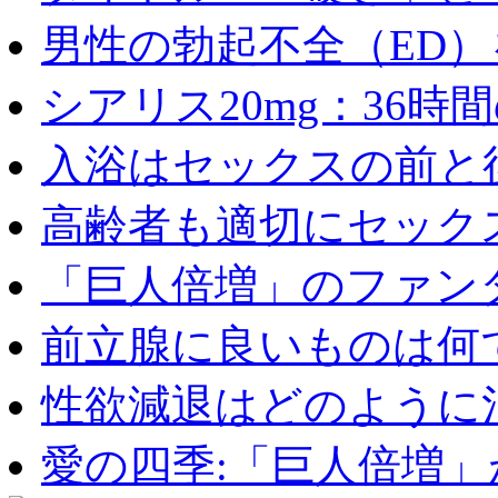
男性の勃起不全（ED）を
シアリス20mg：36時間の
入浴はセックスの前と後
高齢者も適切にセックス
「巨人倍増」のファンタ
前立腺に良いものは何
性欲減退はどのように治
愛の四季:「巨人倍増」が