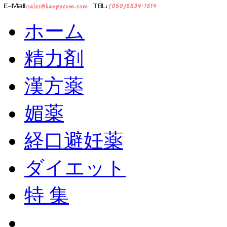
ホーム
精力剤
漢方薬
媚薬
経口避妊薬
ダイエット
特 集
ショッピングカート