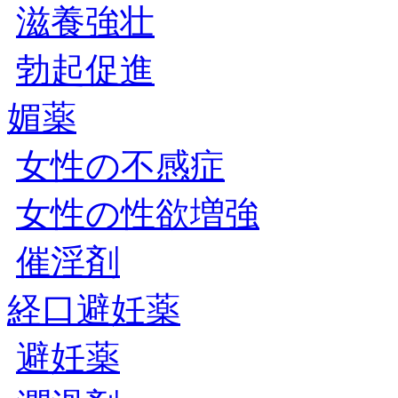
滋養強壮
勃起促進
媚薬
女性の不感症
女性の性欲増強
催淫剤
経口避妊薬
避妊薬