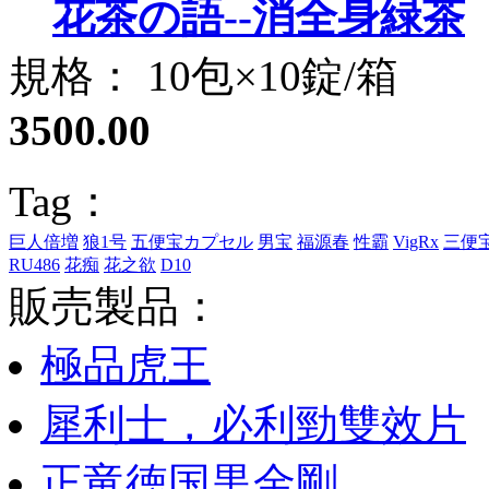
花茶の語--消全身緑茶
規格： 10包×10錠/箱
3500.00
Tag：
巨人倍増
狼1号
五便宝カプセル
男宝
福源春
性霸
VigRx
三便
RU486
花痴
花之欲
D10
販売製品：
極品虎王
犀利士，必利勁雙效片
正竜徳国黒金剛