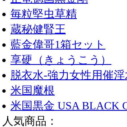
毎粒堅虫草精
蔵秘健腎王
藍金偉哥1箱セット
享硬（きょうこう）
脱衣水-強力女性用催淫
米国魔根
米国黒金 USA BLACK 
人気商品：