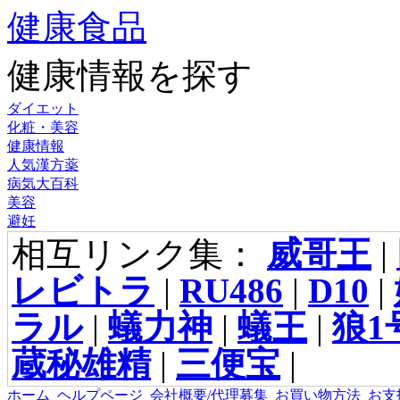
健康食品
健康情報を探す
ダイエット
化粧・美容
健康情報
人気漢方薬
病気大百科
美容
避妊
相互リンク集：
威哥王
|
レビトラ
|
RU486
|
D10
|
ラル
|
蟻力神
|
蟻王
|
狼1
蔵秘雄精
|
三便宝
|
ホーム
ヘルプページ
会社概要/代理募集
お買い物方法
お支