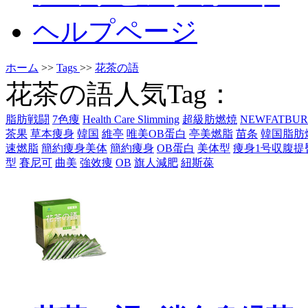
ヘルプページ
ホーム
>>
Tags
>>
花茶の語
花茶の語人気Tag：
脂肪戦闘
7色痩
Health Care Slimming
超級肪燃焼
NEWFATBUR
茶果
草本痩身
韓国
維亭
唯美OB蛋白
亭美燃脂
苗条
韓国脂肪
速燃脂
簡約痩身美体
簡約痩身
OB蛋白
美体型
痩身1号収腹提
型
賽尼可
曲美
強效痩
OB
旗人減肥
紐斯葆