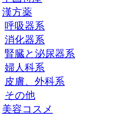
漢方薬
呼吸器系
消化器系
腎臓と泌尿器系
婦人科系
皮膚、外科系
その他
美容コスメ