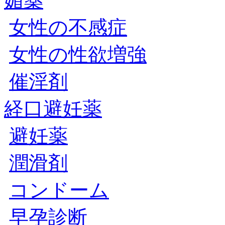
媚薬
女性の不感症
女性の性欲増強
催淫剤
経口避妊薬
避妊薬
潤滑剤
コンドーム
早孕診断