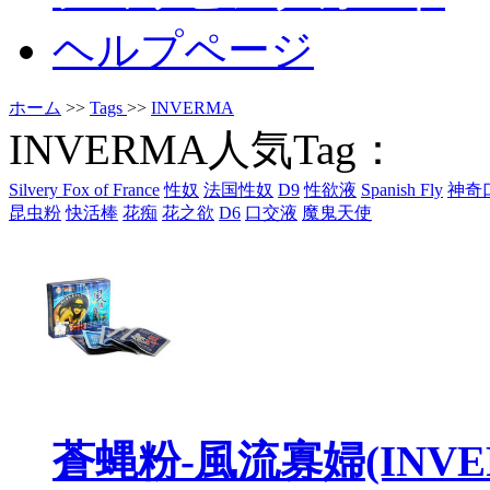
ヘルプページ
ホーム
>>
Tags
>>
INVERMA
INVERMA人気Tag：
Silvery Fox of France
性奴
法国性奴
D9
性欲液
Spanish Fly
神奇
昆虫粉
快活棒
花痴
花之欲
D6
口交液
魔鬼天使
蒼蝿粉-風流寡婦(INVE