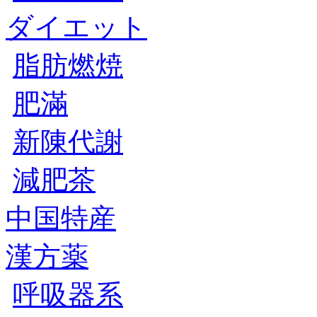
ダイエット
脂肪燃焼
肥滿
新陳代謝
減肥茶
中国特産
漢方薬
呼吸器系