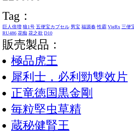
Tag：
巨人倍増
狼1号
五便宝カプセル
男宝
福源春
性霸
VigRx
三便
RU486
花痴
花之欲
D10
販売製品：
極品虎王
犀利士，必利勁雙效片
正竜徳国黒金剛
毎粒堅虫草精
蔵秘健腎王