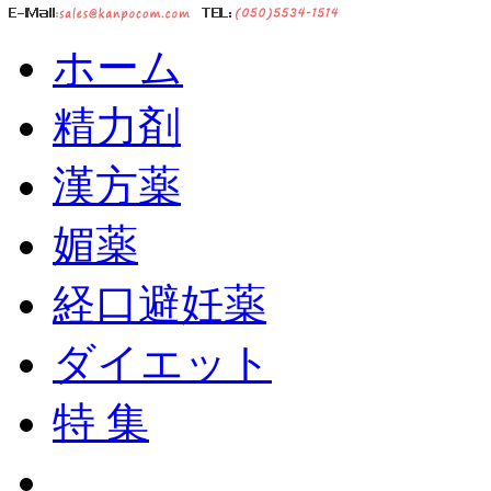
ホーム
精力剤
漢方薬
媚薬
経口避妊薬
ダイエット
特 集
ショッピングカート