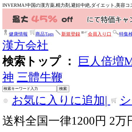
INVERMA!中国の漢方薬,精力剤,避妊中絶,ダイエット,美
健康情報
商品Tags
新規登録
会員入り口
特集
漢方会社
検索トップ ：
巨人倍増
神
三體牛鞭
お気に入りに追加|
シ
送料全国一律1200円 2