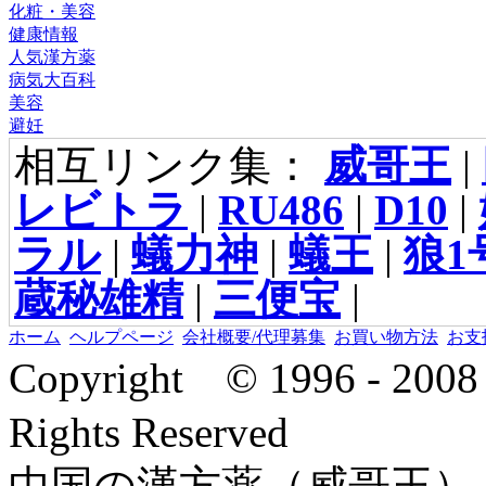
化粧・美容
健康情報
人気漢方薬
病気大百科
美容
避妊
相互リンク集：
威哥王
|
レビトラ
|
RU486
|
D10
|
ラル
|
蟻力神
|
蟻王
|
狼1
蔵秘雄精
|
三便宝
|
ホーム
ヘルプページ
会社概要/代理募集
お買い物方法
お支
Copyright © 1996 - 2
Rights Reserved
中国の漢方薬（威哥王）,