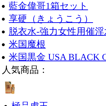
藍金偉哥1箱セット
享硬（きょうこう）
脱衣水-強力女性用催淫
米国魔根
米国黒金 USA BLACK 
人気商品：
極品虎王