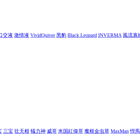
口交液
激情液
VividQuiver
黑豹
Black Leopard
INVERMA
風流寡
宝
三宝
壮天根
蟻力神
威哥
米国紅偉哥
魔根金虫草
MaxMan
悍馬