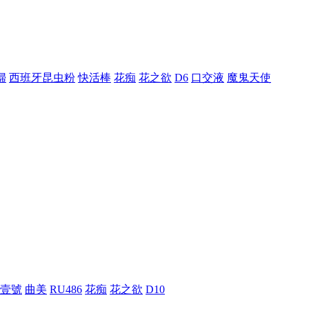
婦
西班牙昆虫粉
快活棒
花痴
花之欲
D6
口交液
魔鬼天使
壹號
曲美
RU486
花痴
花之欲
D10