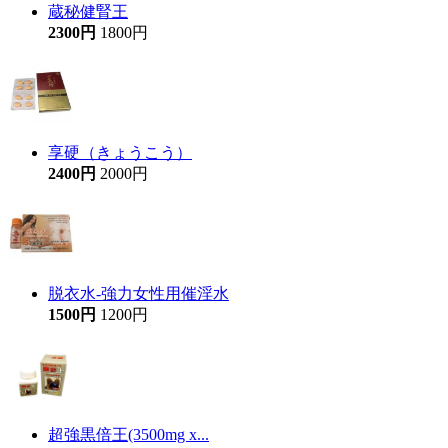
蔵秘健腎王
2300円
1800円
享硬（きょうこう）
2400円
2000円
脱衣水-強力女性用催淫水
1500円
1200円
超強黒倍王(3500mg x...