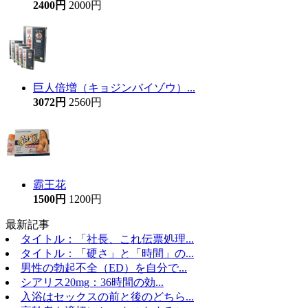
2400円
2000円
巨人倍増（キョジンバイゾウ）...
3072円
2560円
霸王花
1500円
1200円
最新記事
タイトル：「社長、これ伝票処理...
タイトル：「硬さ」と「時間」の...
男性の勃起不全（ED）を自分で...
シアリス20mg：36時間の効...
入浴はセックスの前と後のどちら...