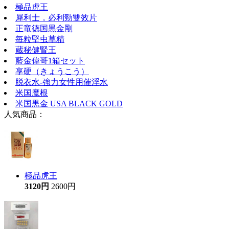
極品虎王
犀利士，必利勁雙效片
正竜徳国黒金剛
毎粒堅虫草精
蔵秘健腎王
藍金偉哥1箱セット
享硬（きょうこう）
脱衣水-強力女性用催淫水
米国魔根
米国黒金 USA BLACK GOLD
人気商品：
極品虎王
3120円
2600円