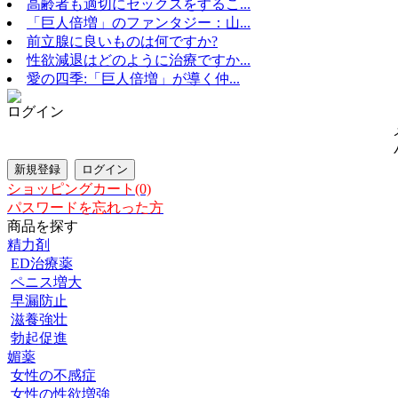
高齢者も適切にセックスをするこ...
「巨人倍増」のファンタジー：山...
前立腺に良いものは何ですか?
性欲減退はどのように治療ですか...
愛の四季:「巨人倍増」が導く仲...
ログイン
ショッピングカート(0)
パスワードを忘れった方
商品を探す
精力剤
ED治療薬
ペニス増大
早漏防止
滋養強壮
勃起促進
媚薬
女性の不感症
女性の性欲増強