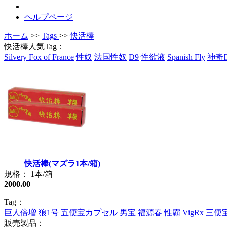
ショッピングカート
ヘルプページ
ホーム
>>
Tags
>>
快活棒
快活棒人気Tag：
Silvery Fox of France
性奴
法国性奴
D9
性欲液
Spanish Fly
神奇
快活棒(マズラ1本/箱)
規格： 1本/箱
2000.00
Tag：
巨人倍増
狼1号
五便宝カプセル
男宝
福源春
性霸
VigRx
三便
販売製品：