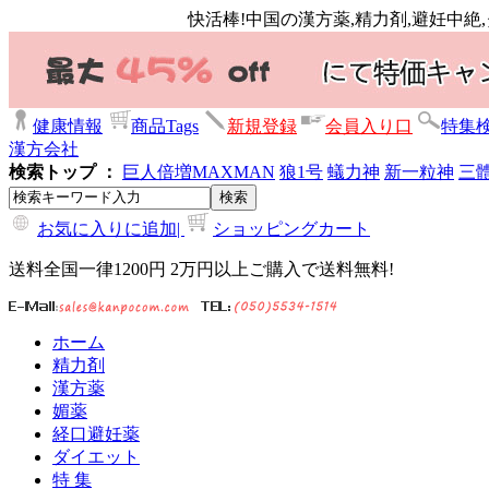
快活棒!中国の漢方薬,精力剤,避妊中絶
健康情報
商品Tags
新規登録
会員入り口
特集
漢方会社
検索トップ ：
巨人倍増
MAXMAN
狼1号
蟻力神
新一粒神
三
お気に入りに追加|
ショッピングカート
送料全国一律1200円 2万円以上ご購入で送料無料!
ホーム
精力剤
漢方薬
媚薬
経口避妊薬
ダイエット
特 集