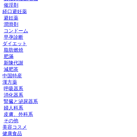
催淫剤
経口避妊薬
避妊薬
潤滑剤
コンドーム
早孕診断
ダイエット
脂肪燃焼
肥滿
新陳代謝
減肥茶
中国特産
漢方薬
呼吸器系
消化器系
腎臓と泌尿器系
婦人科系
皮膚、外科系
その他
美容コスメ
健康食品