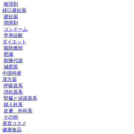
催淫剤
経口避妊薬
避妊薬
潤滑剤
コンドーム
早孕診断
ダイエット
脂肪燃焼
肥滿
新陳代謝
減肥茶
中国特産
漢方薬
呼吸器系
消化器系
腎臓と泌尿器系
婦人科系
皮膚、外科系
その他
美容コスメ
健康食品