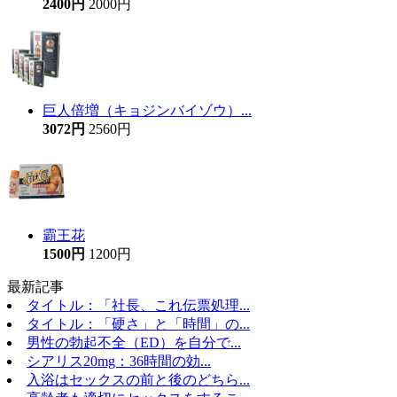
2400円
2000円
巨人倍増（キョジンバイゾウ）...
3072円
2560円
霸王花
1500円
1200円
最新記事
タイトル：「社長、これ伝票処理...
タイトル：「硬さ」と「時間」の...
男性の勃起不全（ED）を自分で...
シアリス20mg：36時間の効...
入浴はセックスの前と後のどちら...