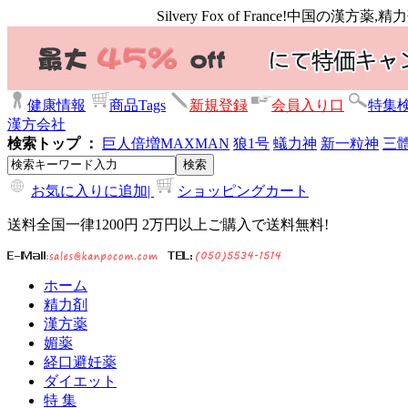
Silvery Fox of France!中
健康情報
商品Tags
新規登録
会員入り口
特集
漢方会社
検索トップ ：
巨人倍増
MAXMAN
狼1号
蟻力神
新一粒神
三
お気に入りに追加|
ショッピングカート
送料全国一律1200円 2万円以上ご購入で送料無料!
ホーム
精力剤
漢方薬
媚薬
経口避妊薬
ダイエット
特 集