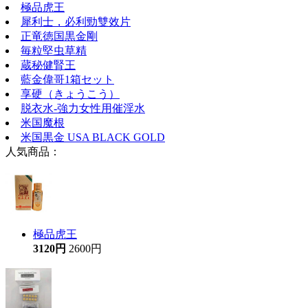
極品虎王
犀利士，必利勁雙效片
正竜徳国黒金剛
毎粒堅虫草精
蔵秘健腎王
藍金偉哥1箱セット
享硬（きょうこう）
脱衣水-強力女性用催淫水
米国魔根
米国黒金 USA BLACK GOLD
人気商品：
極品虎王
3120円
2600円