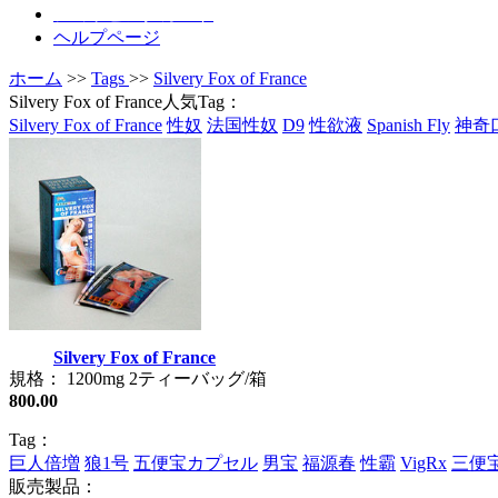
ショッピングカート
ヘルプページ
ホーム
>>
Tags
>>
Silvery Fox of France
Silvery Fox of France人気Tag：
Silvery Fox of France
性奴
法国性奴
D9
性欲液
Spanish Fly
神奇
Silvery Fox of France
規格： 1200mg 2ティーバッグ/箱
800.00
Tag：
巨人倍増
狼1号
五便宝カプセル
男宝
福源春
性霸
VigRx
三便
販売製品：