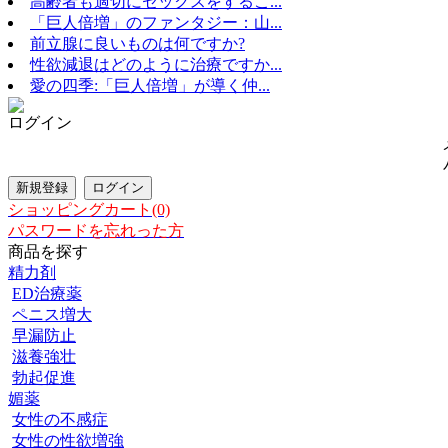
高齢者も適切にセックスをするこ...
「巨人倍増」のファンタジー：山...
前立腺に良いものは何ですか?
性欲減退はどのように治療ですか...
愛の四季:「巨人倍増」が導く仲...
ログイン
ショッピングカート(0)
パスワードを忘れった方
商品を探す
精力剤
ED治療薬
ペニス増大
早漏防止
滋養強壮
勃起促進
媚薬
女性の不感症
女性の性欲増強