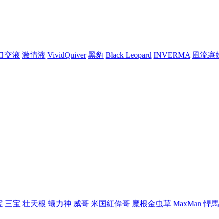
口交液
激情液
VividQuiver
黑豹
Black Leopard
INVERMA
風流寡
宝
三宝
壮天根
蟻力神
威哥
米国紅偉哥
魔根金虫草
MaxMan
悍馬