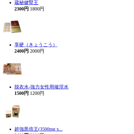
蔵秘健腎王
2300円
1800円
享硬（きょうこう）
2400円
2000円
脱衣水-強力女性用催淫水
1500円
1200円
超強黒倍王(3500mg x...