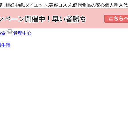
国の漢方薬,精力剤,避妊中絶,ダイエット,美容コスメ,健康食品の安心個人輸入
検索
管理中心
體牛鞭