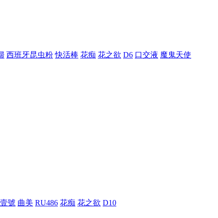
婦
西班牙昆虫粉
快活棒
花痴
花之欲
D6
口交液
魔鬼天使
壹號
曲美
RU486
花痴
花之欲
D10