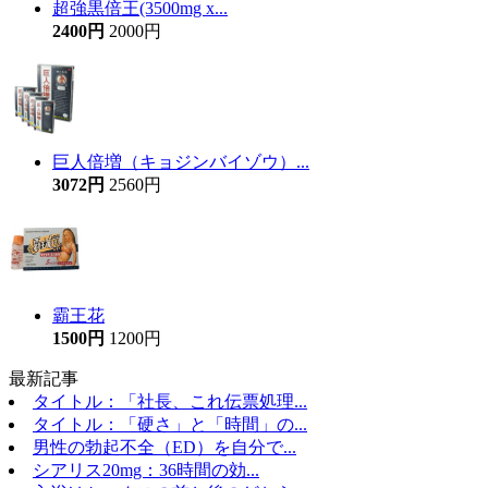
超強黒倍王(3500mg x...
2400円
2000円
巨人倍増（キョジンバイゾウ）...
3072円
2560円
霸王花
1500円
1200円
最新記事
タイトル：「社長、これ伝票処理...
タイトル：「硬さ」と「時間」の...
男性の勃起不全（ED）を自分で...
シアリス20mg：36時間の効...