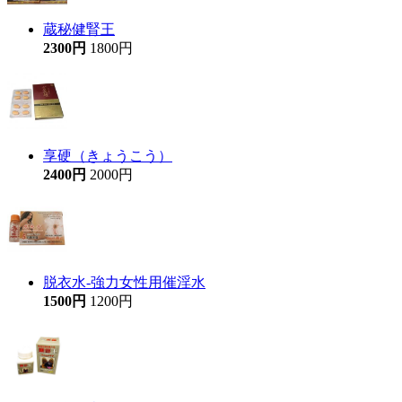
蔵秘健腎王
2300円
1800円
享硬（きょうこう）
2400円
2000円
脱衣水-強力女性用催淫水
1500円
1200円