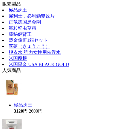
販売製品：
極品虎王
犀利士，必利勁雙效片
正竜徳国黒金剛
毎粒堅虫草精
蔵秘健腎王
藍金偉哥1箱セット
享硬（きょうこう）
脱衣水-強力女性用催淫水
米国魔根
米国黒金 USA BLACK GOLD
人気商品：
極品虎王
3120円
2600円