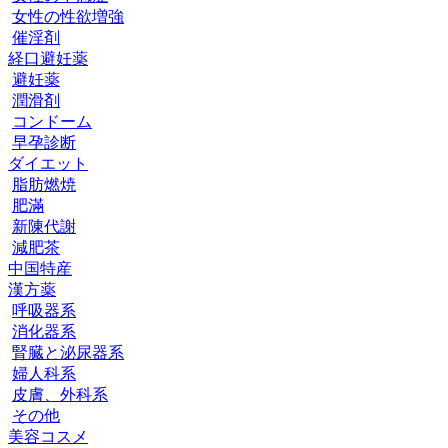
女性の性欲増強
催淫剤
経口避妊薬
避妊薬
潤滑剤
コンドーム
早孕診断
ダイエット
脂肪燃焼
肥滿
新陳代謝
減肥茶
中国特産
漢方薬
呼吸器系
消化器系
腎臓と泌尿器系
婦人科系
皮膚、外科系
その他
美容コスメ