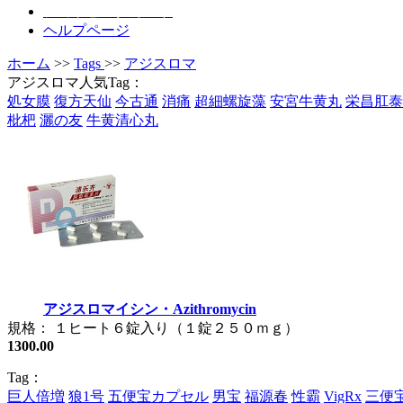
ショッピングカート
ヘルプページ
ホーム
>>
Tags
>>
アジスロマ
アジスロマ人気Tag：
処女膜
復方天仙
今古通
消痛
超細螺旋藻
安宮牛黄丸
栄昌肛泰
枇杷
灑の友
牛黄清心丸
アジスロマイシン・Azithromycin
規格： １ヒート６錠入り（１錠２５０ｍｇ）
1300.00
Tag：
巨人倍増
狼1号
五便宝カプセル
男宝
福源春
性霸
VigRx
三便