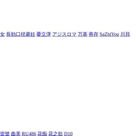
女
長効口径避妊
憂立淨
アジスロマ
万基
善存
SaZhiYou
川貝
壹號
曲美
RU486
花痴
花之欲
D10