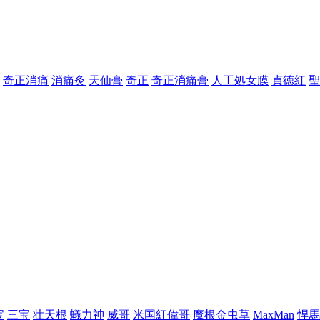
奇正消痛
消痛灸
天仙膏
奇正
奇正消痛膏
人工処女膜
貞徳紅
聖
宝
三宝
壮天根
蟻力神
威哥
米国紅偉哥
魔根金虫草
MaxMan
悍馬