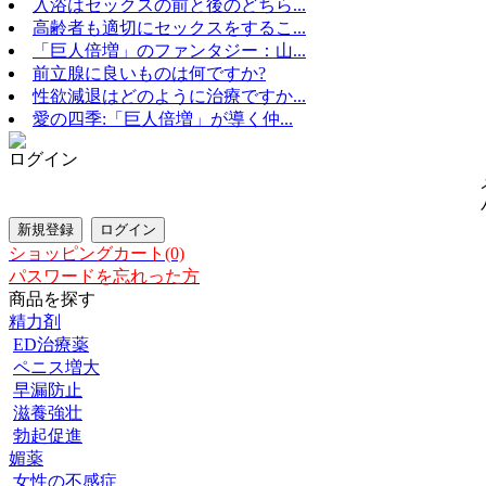
入浴はセックスの前と後のどちら...
高齢者も適切にセックスをするこ...
「巨人倍増」のファンタジー：山...
前立腺に良いものは何ですか?
性欲減退はどのように治療ですか...
愛の四季:「巨人倍増」が導く仲...
ログイン
ショッピングカート(0)
パスワードを忘れった方
商品を探す
精力剤
ED治療薬
ペニス増大
早漏防止
滋養強壮
勃起促進
媚薬
女性の不感症