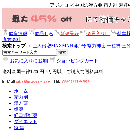
アジスロマ!中国の漢方薬,精力剤,避妊
健康情報
商品Tags
新規登録
会員入り口
特集
漢方会社
検索トップ ：
巨人倍増
MAXMAN
狼1号
蟻力神
新一粒神
三
お気に入りに追加|
ショッピングカート
送料全国一律1200円 2万円以上ご購入で送料無料!
ホーム
精力剤
漢方薬
媚薬
経口避妊薬
ダイエット
特 集